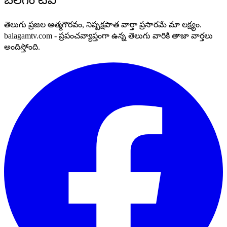
తెలుగు ప్రజల ఆత్మగౌరవం, నిష్పక్షపాత వార్తా ప్రసారమే మా లక్ష్యం.
balagamtv.com - ప్రపంచవ్యాప్తంగా ఉన్న తెలుగు వారికి తాజా వార్తలు
అందిస్తోంది.