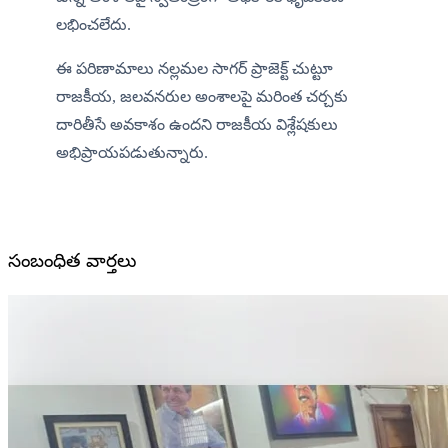
లభించలేదు.
ఈ పరిణామాలు నల్లమల సాగర్ ప్రాజెక్ట్ చుట్టూ 
రాజకీయ, జలవనరుల అంశాలపై మరింత చర్చకు 
దారితీసే అవకాశం ఉందని రాజకీయ విశ్లేషకులు 
అభిప్రాయపడుతున్నారు.
సంబంధిత వార్తలు