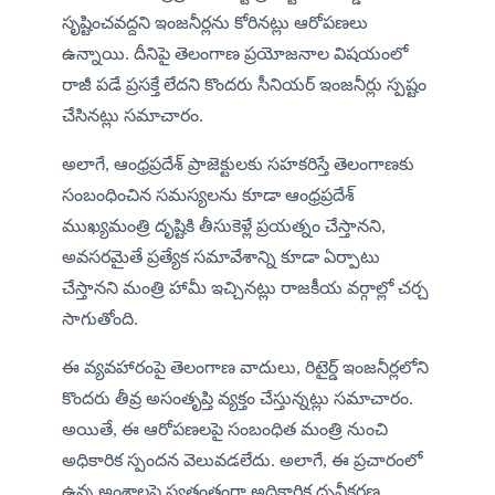
సృష్టించవద్దని ఇంజనీర్లను కోరినట్లు ఆరోపణలు 
ఉన్నాయి. దీనిపై తెలంగాణ ప్రయోజనాల విషయంలో 
రాజీ పడే ప్రసక్తే లేదని కొందరు సీనియర్ ఇంజనీర్లు స్పష్టం 
చేసినట్లు సమాచారం.
అలాగే, ఆంధ్రప్రదేశ్ ప్రాజెక్టులకు సహకరిస్తే తెలంగాణకు 
సంబంధించిన సమస్యలను కూడా ఆంధ్రప్రదేశ్ 
ముఖ్యమంత్రి దృష్టికి తీసుకెళ్లే ప్రయత్నం చేస్తానని, 
అవసరమైతే ప్రత్యేక సమావేశాన్ని కూడా ఏర్పాటు 
చేస్తానని మంత్రి హామీ ఇచ్చినట్లు రాజకీయ వర్గాల్లో చర్చ 
సాగుతోంది.
ఈ వ్యవహారంపై తెలంగాణ వాదులు, రిటైర్డ్ ఇంజనీర్లలోని 
కొందరు తీవ్ర అసంతృప్తి వ్యక్తం చేస్తున్నట్లు సమాచారం. 
అయితే, ఈ ఆరోపణలపై సంబంధిత మంత్రి నుంచి 
అధికారిక స్పందన వెలువడలేదు. అలాగే, ఈ ప్రచారంలో 
ఉన్న అంశాలపై స్వతంత్రంగా అధికారిక ధృవీకరణ 