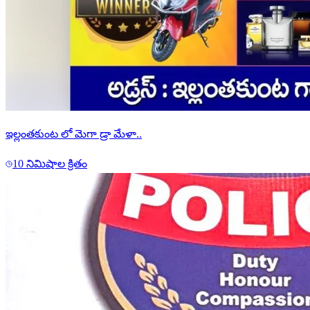
ఇల్లంతకుంట లో మెగా డ్రా మేళా..
10 నిమిషాల క్రితం