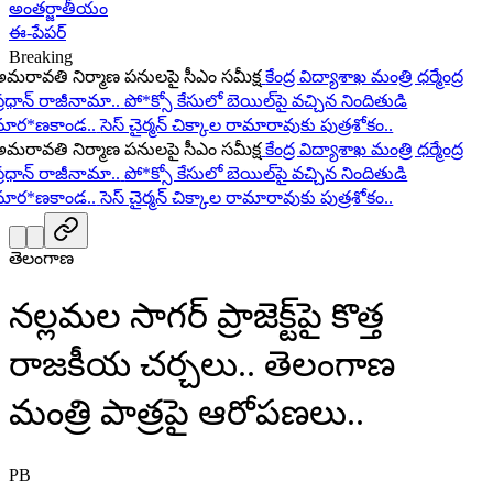
అంతర్జాతీయం
ఈ-పేపర్
Breaking
ావతి నిర్మాణ పనులపై సీఎం సమీక్ష
కేంద్ర విద్యాశాఖ మంత్రి ధర్మేంద్ర
ధాన్ రాజీనామా..
పో*క్సో కేసులో బెయిల్‌పై వచ్చిన నిందితుడి
ర*ణకాండ..
సెస్ చైర్మన్ చిక్కాల రామారావుకు పుత్రశోకం..
ావతి నిర్మాణ పనులపై సీఎం సమీక్ష
కేంద్ర విద్యాశాఖ మంత్రి ధర్మేంద్ర
ధాన్ రాజీనామా..
పో*క్సో కేసులో బెయిల్‌పై వచ్చిన నిందితుడి
ర*ణకాండ..
సెస్ చైర్మన్ చిక్కాల రామారావుకు పుత్రశోకం..
తెలంగాణ
నల్లమల సాగర్ ప్రాజెక్ట్‌పై కొత్త
రాజకీయ చర్చలు.. తెలంగాణ
మంత్రి పాత్రపై ఆరోపణలు..
PB