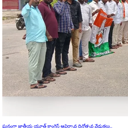
ఘనంగా జాతీయ యూత్ కాంగ్రెస్ ఆవిర్భావ దినోత్సవ వేడుకలు..