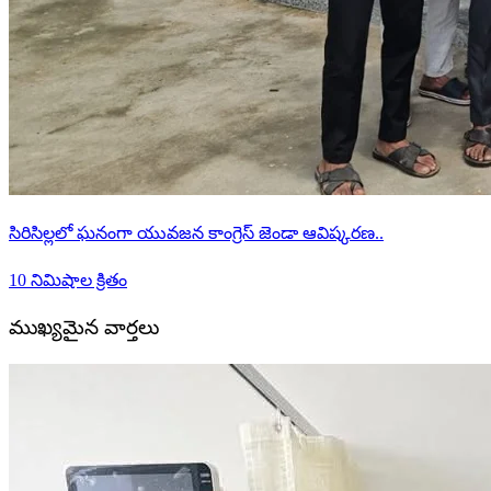
సిరిసిల్లలో ఘనంగా యువజన కాంగ్రెస్ జెండా ఆవిష్కరణ..
10 నిమిషాల క్రితం
ముఖ్యమైన వార్తలు