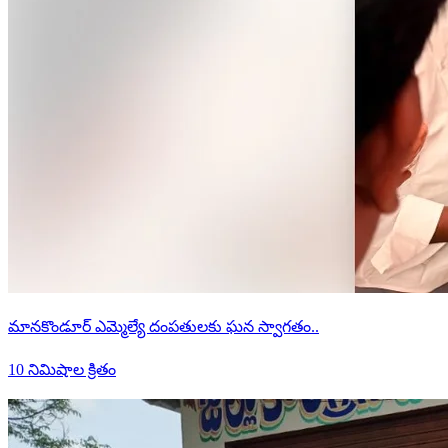
మానకొండూర్ ఎమ్మెల్యే దంపతులకు ఘన స్వాగతం..
10 నిమిషాల క్రితం