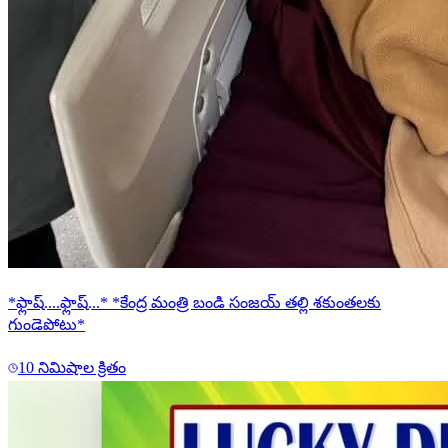
*ఫ్లాష్....ఫ్లాష్...* *కేంద్ర మంత్రి బండి సంజయ్ తల్లి శకుంతలకు
గుండెపోటు*
10 నిమిషాల క్రితం