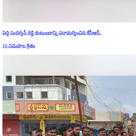
పెద్ది సుదర్శన్ రెడ్డి కుటుంబాన్ని పరామర్శించిన కేసీఆర్..
10 నిమిషాల క్రితం