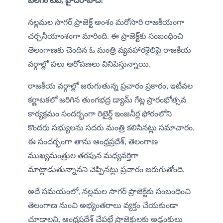
బలగం టీవీ, హైదరాబాద్:
నల్లమల సాగర్ ప్రాజెక్ట్ అంశం మరోసారి రాజకీయంగా 
చర్చనీయాంశంగా మారింది. ఈ ప్రాజెక్ట్‌కు సంబంధించి 
తెలంగాణకు చెందిన ఓ మంత్రి వ్యవహారశైలిపై రాజకీయ 
వర్గాల్లో పలు ఆరోపణలు వినిపిస్తున్నాయి.
రాజకీయ వర్గాల్లో జరుగుతున్న ప్రచారం ప్రకారం, ఇటీవల 
కర్ణాటకలో జరిగిన తుంగభద్ర డ్యామ్ గేట్ల ప్రారంభోత్సవ 
కార్యక్రమం సందర్భంగా రిటైర్డ్ ఇంజనీర్ల ఫోరంలోని 
కొందరు సభ్యులను సదరు మంత్రి కలిసినట్లు సమాచారం. 
ఈ సందర్భంగా తాను ఆంధ్రప్రదేశ్, తెలంగాణ 
ముఖ్యమంత్రుల తరపున మధ్యవర్తిగా 
మాట్లాడుతున్నానని చెప్పినట్లు ప్రచారం జరుగుతోంది.
అదే సమయంలో, నల్లమల సాగర్ ప్రాజెక్ట్‌కు సంబంధించి 
తెలంగాణ నుంచి అభ్యంతరాలు వ్యక్తం చేయకుండా 
చూడాలని, ఆంధ్రప్రదేశ్ చేపట్టే ప్రాజెక్టులకు అడ్డంకులు 