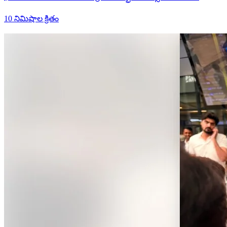
10 నిమిషాల క్రితం