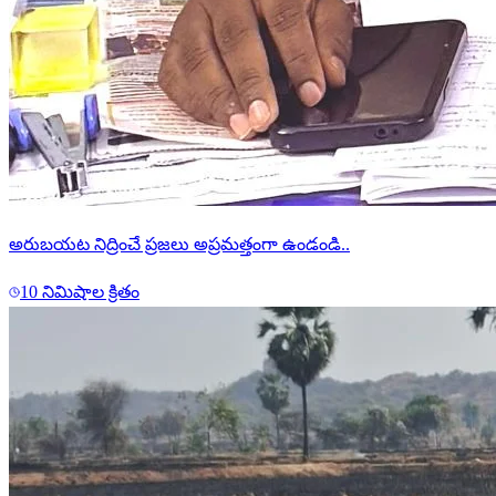
అరుబయట నిద్రించే ప్రజలు అప్రమత్తంగా ఉండండి..
10 నిమిషాల క్రితం