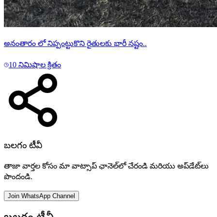
అనంతారం లో నిప్పంట్టుకొని రైతులకు భారీ నష్టం..
10 నిమిషాల క్రితం
బలగం టీవీ
తాజా వార్తల కోసం మా వాట్సాప్ ఛానెల్‌లో చేరండి మరియు అప్‌డేట్‌లు
పొందండి.
Join WhatsApp Channel
బలగం టీవీ