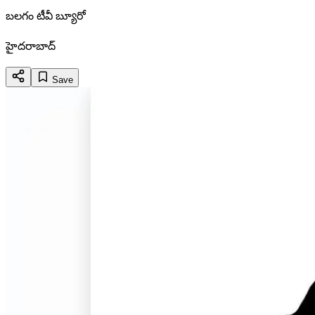
బలగం టీవీ బ్యూరో
హైదరాబాద్
Save