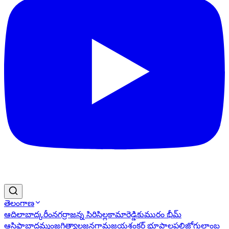
తెలంగాణ
ఆదిలాబాద్
కరీంనగర్
రాజన్న సిరిసిల్ల
కామారెడ్డి
కుమురం భీమ్
ఆసిఫాబాద్
ఖమ్మం
జగిత్యాల
జనగామ
జయశంకర్ భూపాలపల్లి
జోగులాంబ