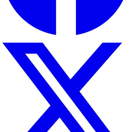
ఇల్లంతకుంట లో మెగా డ్రా మేళా..
10 నిమిషాల క్రితం