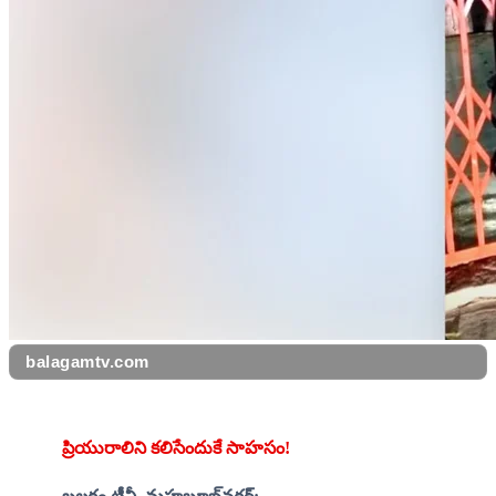
balagamtv.com
ప్రియురాలిని కలిసేందుకే సాహసం!