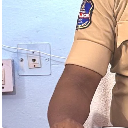
ఆయిల్ పామ్ సాగు లక్ష్యాన్ని చేరుకోవాలి..
10 నిమిషాల క్రితం
ముఖ్యమైన వార్తలు