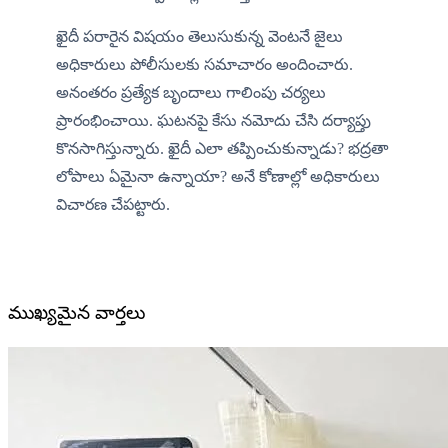
ఖైదీ పరారైన విషయం తెలుసుకున్న వెంటనే జైలు 
అధికారులు పోలీసులకు సమాచారం అందించారు. 
అనంతరం ప్రత్యేక బృందాలు గాలింపు చర్యలు 
ప్రారంభించాయి. ఘటనపై కేసు నమోదు చేసి దర్యాప్తు 
కొనసాగిస్తున్నారు. ఖైదీ ఎలా తప్పించుకున్నాడు? భద్రతా 
లోపాలు ఏమైనా ఉన్నాయా? అనే కోణాల్లో అధికారులు 
విచారణ చేపట్టారు.
సంబంధిత వార్తలు