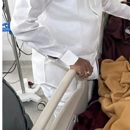
బీసీ స్టడీ సర్కిల్ శిక్షణతో ముగ్గురికి కోర్టు ఉద్యోగాలు..
10 నిమిషాల క్రితం