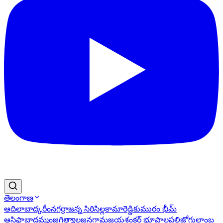
తెలంగాణ
ఆదిలాబాద్
కరీంనగర్
రాజన్న సిరిసిల్ల
కామారెడ్డి
కుమురం భీమ్
ఆసిఫాబాద్
ఖమ్మం
జగిత్యాల
జనగామ
జయశంకర్ భూపాలపల్లి
జోగులాంబ