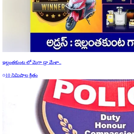
రాజన్న సిరిసిల్ల జిల్లా పోలీస్ కార్యాలయంలో ఆచార్య ప్రొ.కొత్తపల్లి
జయశంకర్ సార్ జయంతి వేడుకలు.
10 నిమిషాల క్రితం