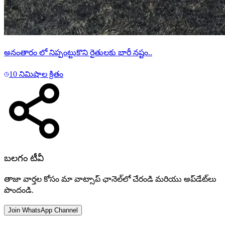
*ఫ్లాష్....ఫ్లాష్...* *కేంద్ర మంత్రి బండి సంజయ్ తల్లి శకుంతలకు
గుండెపోటు*
10 నిమిషాల క్రితం