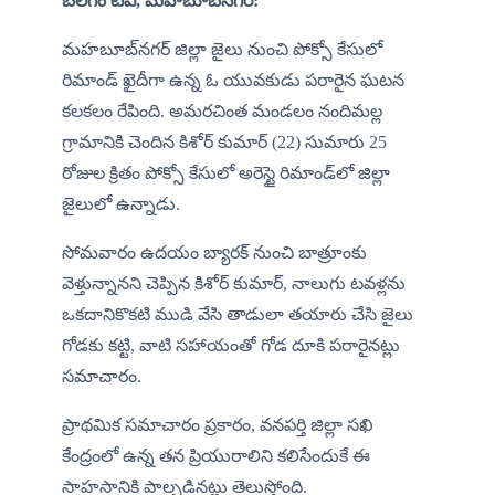
బలగం టీవీ, మహబూబ్‌నగర్:
మహబూబ్‌నగర్ జిల్లా జైలు నుంచి పోక్సో కేసులో 
రిమాండ్ ఖైదీగా ఉన్న ఓ యువకుడు పరారైన ఘటన 
కలకలం రేపింది. అమరచింత మండలం నందిమల్ల 
గ్రామానికి చెందిన కిశోర్ కుమార్ (22) సుమారు 25 
రోజుల క్రితం పోక్సో కేసులో అరెస్టై రిమాండ్‌లో జిల్లా 
జైలులో ఉన్నాడు.
సోమవారం ఉదయం బ్యారక్ నుంచి బాత్రూంకు 
వెళ్తున్నానని చెప్పిన కిశోర్ కుమార్, నాలుగు టవళ్లను 
ఒకదానికొకటి ముడి వేసి తాడులా తయారు చేసి జైలు 
గోడకు కట్టి, వాటి సహాయంతో గోడ దూకి పరారైనట్లు 
సమాచారం.
ప్రాథమిక సమాచారం ప్రకారం, వనపర్తి జిల్లా సఖి 
కేంద్రంలో ఉన్న తన ప్రియురాలిని కలిసేందుకే ఈ 
సాహసానికి పాల్పడినట్లు తెలుస్తోంది.