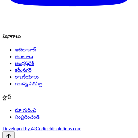
అరుబయట నిద్రించే ప్రజలు అప్రమత్తంగా ఉండండి..
10 నిమిషాల క్రితం