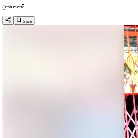
హైదరాబాద్
Save