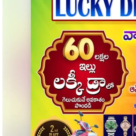
ప్రజలకు చేరువయ్యే సమర్థవంతమైన పోలీసింగ్ అందించాలి..
10 నిమిషాల క్రితం