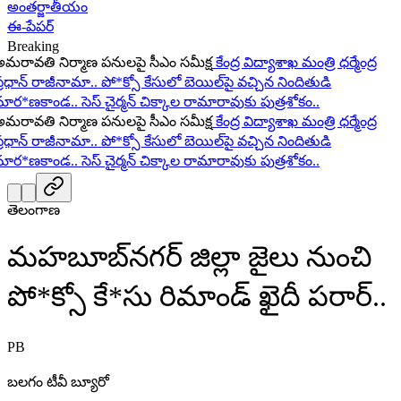
అంతర్జాతీయం
ఈ-పేపర్
Breaking
రావతి నిర్మాణ పనులపై సీఎం సమీక్ష
కేంద్ర విద్యాశాఖ మంత్రి ధర్మేంద్ర
రధాన్ రాజీనామా..
పో*క్సో కేసులో బెయిల్‌పై వచ్చిన నిందితుడి
ర*ణకాండ..
సెస్ చైర్మన్ చిక్కాల రామారావుకు పుత్రశోకం..
రావతి నిర్మాణ పనులపై సీఎం సమీక్ష
కేంద్ర విద్యాశాఖ మంత్రి ధర్మేంద్ర
రధాన్ రాజీనామా..
పో*క్సో కేసులో బెయిల్‌పై వచ్చిన నిందితుడి
ర*ణకాండ..
సెస్ చైర్మన్ చిక్కాల రామారావుకు పుత్రశోకం..
తెలంగాణ
మహబూబ్‌నగర్ జిల్లా జైలు నుంచి
పో*క్సో కే*సు రిమాండ్ ఖైదీ పరార్..
PB
బలగం టీవీ బ్యూరో