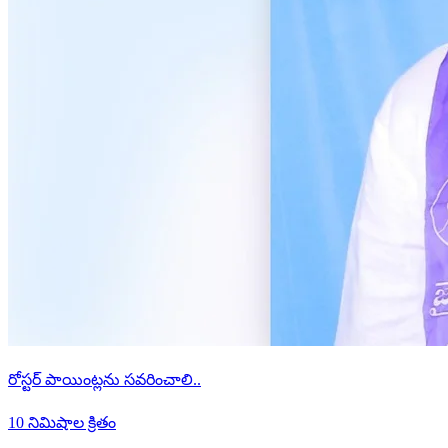
రోస్టర్ పాయింట్లను సవరించాలి..
10 నిమిషాల క్రితం