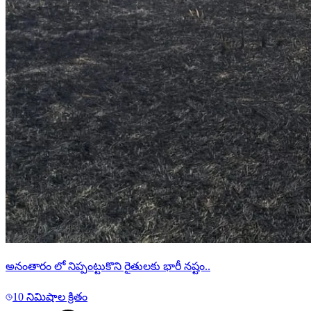
అనంతారం లో నిప్పంట్టుకొని రైతులకు భారీ నష్టం..
10 నిమిషాల క్రితం