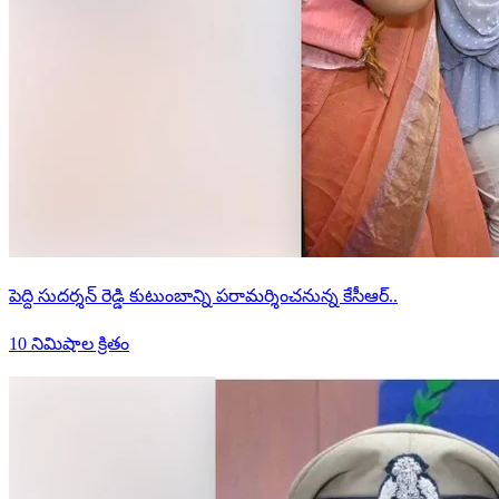
పెద్ది సుదర్శన్ రెడ్డి కుటుంబాన్ని పరామర్శించనున్న కేసీఆర్..
10 నిమిషాల క్రితం