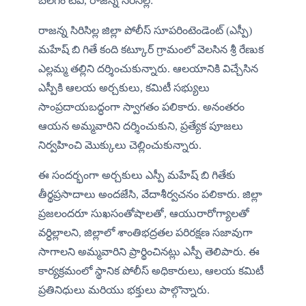
బలగం టీవీ, రాజన్న సిరిసిల్ల:
రాజన్న సిరిసిల్ల జిల్లా పోలీస్ సూపరింటెండెంట్ (ఎస్పీ) 
మహేష్ బి గితే కంది కట్కూర్ గ్రామంలో వెలసిన శ్రీ రేణుక 
ఎల్లమ్మ తల్లిని దర్శించుకున్నారు. ఆలయానికి విచ్చేసిన 
ఎస్పీకి ఆలయ అర్చకులు, కమిటీ సభ్యులు 
సాంప్రదాయబద్ధంగా స్వాగతం పలికారు. అనంతరం 
ఆయన అమ్మవారిని దర్శించుకుని, ప్రత్యేక పూజలు 
నిర్వహించి మొక్కులు చెల్లించుకున్నారు.
ఈ సందర్భంగా అర్చకులు ఎస్పీ మహేష్ బి గితేకు 
తీర్థప్రసాదాలు అందజేసి, వేదాశీర్వచనం పలికారు. జిల్లా 
ప్రజలందరూ సుఖసంతోషాలతో, ఆయురారోగ్యాలతో 
వర్ధిల్లాలని, జిల్లాలో శాంతిభద్రతల పరిరక్షణ సజావుగా 
సాగాలని అమ్మవారిని ప్రార్థించినట్లు ఎస్పీ తెలిపారు. ఈ 
కార్యక్రమంలో స్థానిక పోలీస్ అధికారులు, ఆలయ కమిటీ 
ప్రతినిధులు మరియు భక్తులు పాల్గొన్నారు.