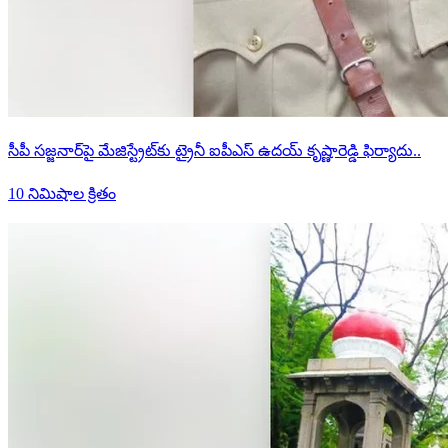
సీపీ సజ్జనార్‌పై మేజిస్ట్రేట్‌కు ట్రైనీ ఐపీఎస్ ఉదయ్ కృష్ణారెడ్డి ఫిర్యాదు..
10 నిమిషాల క్రితం