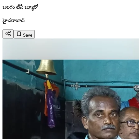
బలగం టీవీ బ్యూరో
హైదరాబాద్
Save