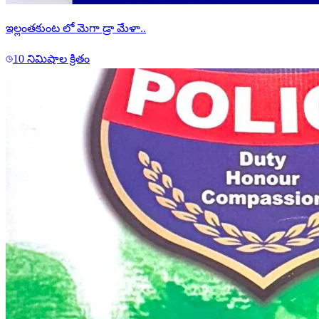
ఇల్లంతకుంట లో మెగా డ్రా మేళా..
10 నిమిషాల క్రితం