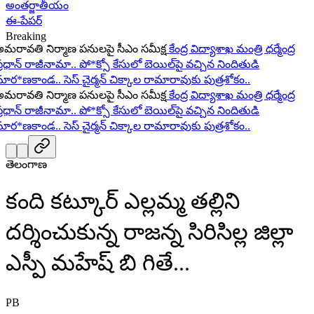
అంతర్జాతీయం
ఈ-పేపర్
Breaking
రావతి నిర్మాణ పనులపై సీఎం సమీక్ష
కేంద్ర విద్యాశాఖ మంత్రి ధర్మేంద్ర
ధాన్ రాజీనామా..
పో*క్సో కేసులో బెయిల్‌పై వచ్చిన నిందితుడి
ర*ణకాండ..
సెస్ చైర్మన్ చిక్కాల రామారావుకు పుత్రశోకం..
రావతి నిర్మాణ పనులపై సీఎం సమీక్ష
కేంద్ర విద్యాశాఖ మంత్రి ధర్మేంద్ర
ధాన్ రాజీనామా..
పో*క్సో కేసులో బెయిల్‌పై వచ్చిన నిందితుడి
ర*ణకాండ..
సెస్ చైర్మన్ చిక్కాల రామారావుకు పుత్రశోకం..
తెలంగాణ
కంది కట్కూర్ ఎల్లమ్మ తల్లిని
దర్శించుకున్న రాజన్న సిరిసిల్ల జిల్లా
ఎస్పీ మహేష్ బి గితే...
PB