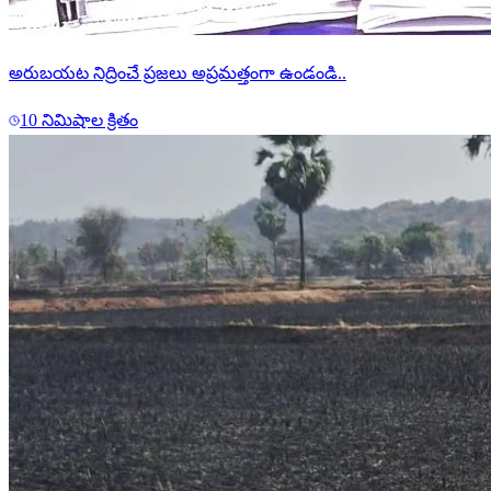
అరుబయట నిద్రించే ప్రజలు అప్రమత్తంగా ఉండండి..
10 నిమిషాల క్రితం