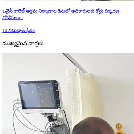
ఒవైసీ కాలేజ్ అక్రమ నిర్మాణాల కేసులో అధికారులకు కోర్టు ధిక్కరణ
నోటీసులు..
10 నిమిషాల క్రితం
ముఖ్యమైన వార్తలు