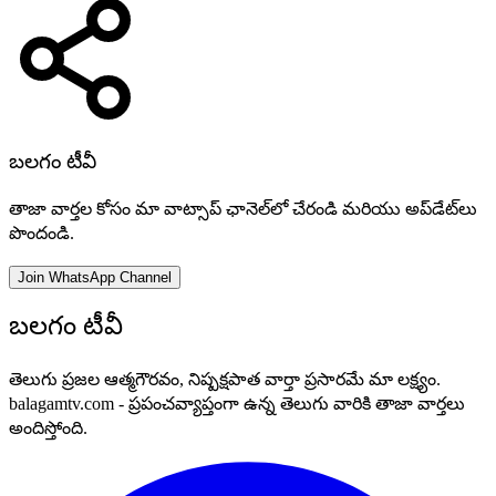
బలగం టీవీ
తాజా వార్తల కోసం మా వాట్సాప్ ఛానెల్‌లో చేరండి మరియు అప్‌డేట్‌లు
పొందండి.
Join WhatsApp Channel
బలగం టీవీ
తెలుగు ప్రజల ఆత్మగౌరవం, నిష్పక్షపాత వార్తా ప్రసారమే మా లక్ష్యం.
balagamtv.com - ప్రపంచవ్యాప్తంగా ఉన్న తెలుగు వారికి తాజా వార్తలు
అందిస్తోంది.