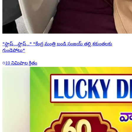
*ఫ్లాష్....ఫ్లాష్...* *కేంద్ర మంత్రి బండి సంజయ్ తల్లి శకుంతలకు
గుండెపోటు*
10 నిమిషాల క్రితం