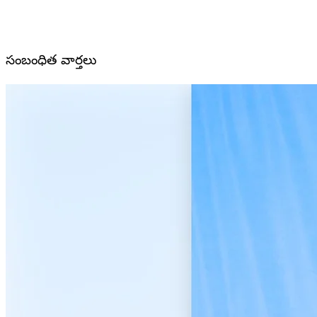
సంబంధిత వార్తలు