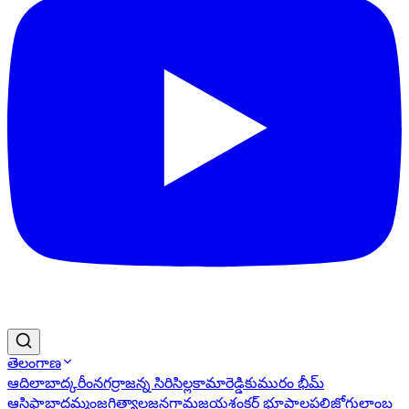
తెలంగాణ
ఆదిలాబాద్
కరీంనగర్
రాజన్న సిరిసిల్ల
కామారెడ్డి
కుమురం భీమ్
ఆసిఫాబాద్
ఖమ్మం
జగిత్యాల
జనగామ
జయశంకర్ భూపాలపల్లి
జోగులాంబ