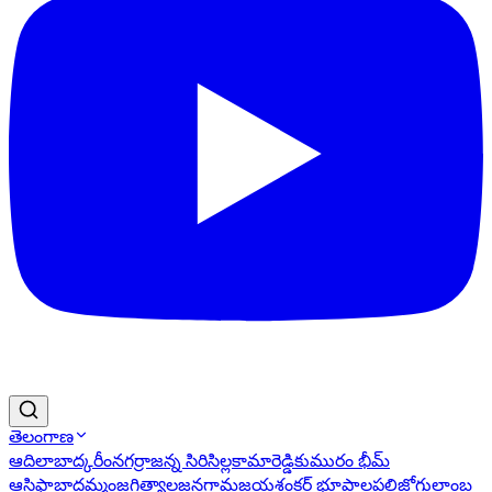
తెలంగాణ
ఆదిలాబాద్
కరీంనగర్
రాజన్న సిరిసిల్ల
కామారెడ్డి
కుమురం భీమ్
ఆసిఫాబాద్
ఖమ్మం
జగిత్యాల
జనగామ
జయశంకర్ భూపాలపల్లి
జోగులాంబ