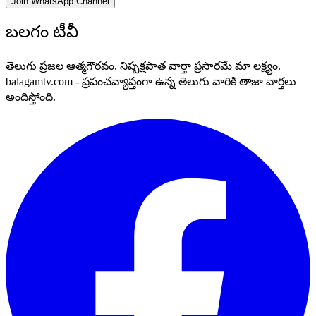
Join WhatsApp Channel
బలగం టీవీ
తెలుగు ప్రజల ఆత్మగౌరవం, నిష్పక్షపాత వార్తా ప్రసారమే మా లక్ష్యం.
balagamtv.com - ప్రపంచవ్యాప్తంగా ఉన్న తెలుగు వారికి తాజా వార్తలు
అందిస్తోంది.