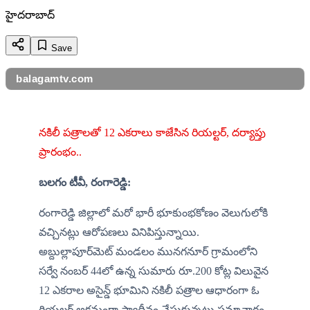
హైదరాబాద్
Save
balagamtv.com
నకిలీ పత్రాలతో 12 ఎకరాలు కాజేసిన రియల్టర్, దర్యాప్తు 
ప్రారంభం..
బలగం టీవీ, రంగారెడ్డి:
రంగారెడ్డి జిల్లాలో మరో భారీ భూకుంభకోణం వెలుగులోకి 
వచ్చినట్లు ఆరోపణలు వినిపిస్తున్నాయి. 
అబ్దుల్లాపూర్‌మెట్ మండలం మునగనూర్ గ్రామంలోని 
సర్వే నంబర్ 44లో ఉన్న సుమారు రూ.200 కోట్ల విలువైన 
12 ఎకరాల అసైన్డ్ భూమిని నకిలీ పత్రాల ఆధారంగా ఓ 
రియల్టర్ అక్రమంగా స్వాధీనం చేసుకున్నట్లు సమాచారం.