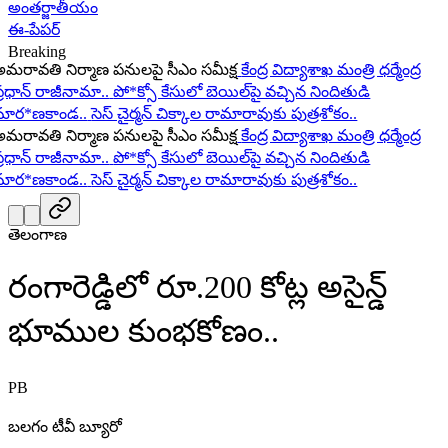
అంతర్జాతీయం
ఈ-పేపర్
Breaking
రావతి నిర్మాణ పనులపై సీఎం సమీక్ష
కేంద్ర విద్యాశాఖ మంత్రి ధర్మేంద్ర
రధాన్ రాజీనామా..
పో*క్సో కేసులో బెయిల్‌పై వచ్చిన నిందితుడి
ర*ణకాండ..
సెస్ చైర్మన్ చిక్కాల రామారావుకు పుత్రశోకం..
రావతి నిర్మాణ పనులపై సీఎం సమీక్ష
కేంద్ర విద్యాశాఖ మంత్రి ధర్మేంద్ర
రధాన్ రాజీనామా..
పో*క్సో కేసులో బెయిల్‌పై వచ్చిన నిందితుడి
ర*ణకాండ..
సెస్ చైర్మన్ చిక్కాల రామారావుకు పుత్రశోకం..
తెలంగాణ
రంగారెడ్డిలో రూ.200 కోట్ల అసైన్డ్
భూముల కుంభకోణం..
PB
బలగం టీవీ బ్యూరో