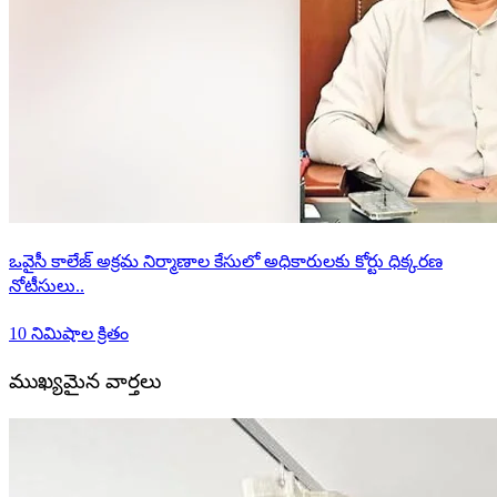
ఒవైసీ కాలేజ్ అక్రమ నిర్మాణాల కేసులో అధికారులకు కోర్టు ధిక్కరణ
నోటీసులు..
10 నిమిషాల క్రితం
ముఖ్యమైన వార్తలు