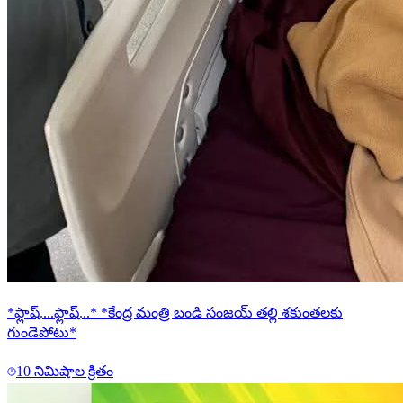
*ఫ్లాష్....ఫ్లాష్...* *కేంద్ర మంత్రి బండి సంజయ్ తల్లి శకుంతలకు
గుండెపోటు*
10 నిమిషాల క్రితం