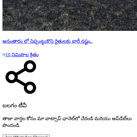
అనంతారం లో నిప్పంట్టుకొని రైతులకు భారీ నష్టం..
10 నిమిషాల క్రితం
బలగం టీవీ
తాజా వార్తల కోసం మా వాట్సాప్ ఛానెల్‌లో చేరండి మరియు అప్‌డేట్‌లు
పొందండి.