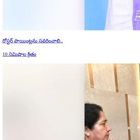
రోస్టర్ పాయింట్లను సవరించాలి..
10 నిమిషాల క్రితం