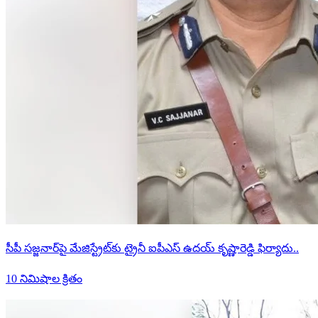
సీపీ సజ్జనార్‌పై మేజిస్ట్రేట్‌కు ట్రైనీ ఐపీఎస్ ఉదయ్ కృష్ణారెడ్డి ఫిర్యాదు..
10 నిమిషాల క్రితం