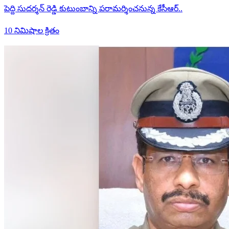
పెద్ది సుదర్శన్ రెడ్డి కుటుంబాన్ని పరామర్శించనున్న కేసీఆర్..
10 నిమిషాల క్రితం