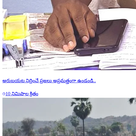
అరుబయట నిద్రించే ప్రజలు అప్రమత్తంగా ఉండండి..
10 నిమిషాల క్రితం