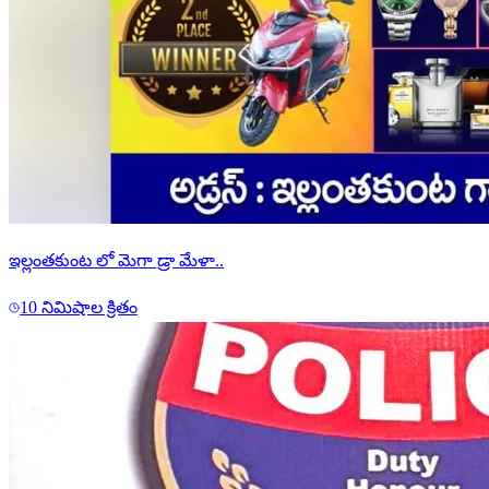
ఇల్లంతకుంట లో మెగా డ్రా మేళా..
10 నిమిషాల క్రితం