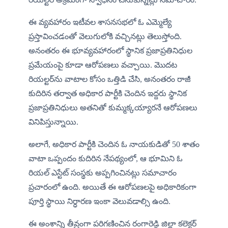
ఈ వ్యవహారం ఇటీవల శాసనసభలో ఓ ఎమ్మెల్యే 
ప్రస్తావించడంతో వెలుగులోకి వచ్చినట్లు తెలుస్తోంది. 
అనంతరం ఈ భూవ్యవహారంలో స్థానిక ప్రజాప్రతినిధుల 
ప్రమేయంపై కూడా ఆరోపణలు వచ్చాయి. మొదట 
రియల్టర్‌ను వాటాల కోసం ఒత్తిడి చేసి, అనంతరం రాజీ 
కుదిరిన తర్వాత అధికార పార్టీకి చెందిన ఇద్దరు స్థానిక 
ప్రజాప్రతినిధులు అతనితో కుమ్మక్కయ్యారనే ఆరోపణలు 
వినిపిస్తున్నాయి.
అలాగే, అధికార పార్టీకి చెందిన ఓ నాయకుడితో 50 శాతం 
వాటా ఒప్పందం కుదిరిన నేపథ్యంలో, ఆ భూమిని ఓ 
రియల్ ఎస్టేట్ సంస్థకు అప్పగించినట్లు సమాచారం 
ప్రచారంలో ఉంది. అయితే ఈ ఆరోపణలపై అధికారికంగా 
పూర్తి స్థాయి నిర్ధారణ ఇంకా వెలువడాల్సి ఉంది.
ఈ అంశాన్ని తీవ్రంగా పరిగణించిన రంగారెడ్డి జిల్లా కలెక్టర్ 