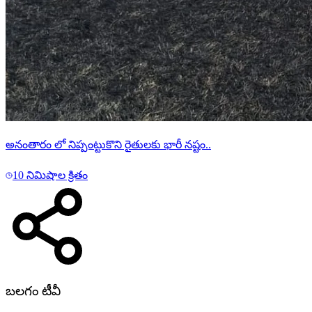
అనంతారం లో నిప్పంట్టుకొని రైతులకు భారీ నష్టం..
10 నిమిషాల క్రితం
బలగం టీవీ