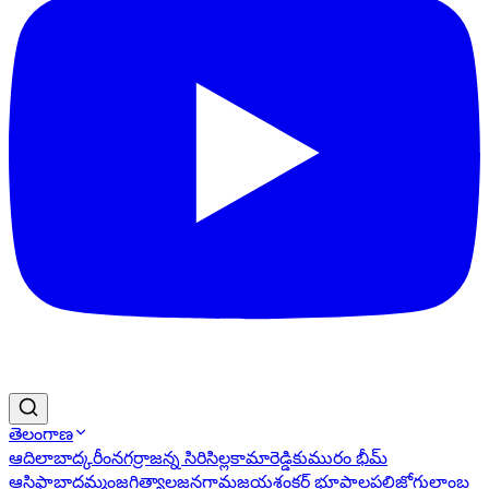
తెలంగాణ
ఆదిలాబాద్
కరీంనగర్
రాజన్న సిరిసిల్ల
కామారెడ్డి
కుమురం భీమ్
ఆసిఫాబాద్
ఖమ్మం
జగిత్యాల
జనగామ
జయశంకర్ భూపాలపల్లి
జోగులాంబ