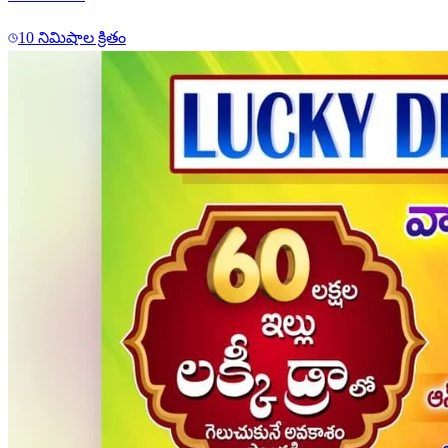
10 నిమిషాల క్రితం