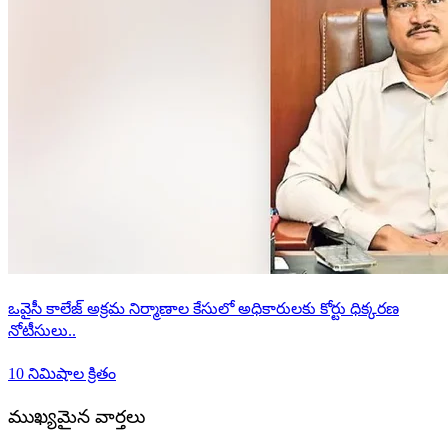
ఒవైసీ కాలేజ్ అక్రమ నిర్మాణాల కేసులో అధికారులకు కోర్టు ధిక్కరణ
నోటీసులు..
10 నిమిషాల క్రితం
ముఖ్యమైన వార్తలు