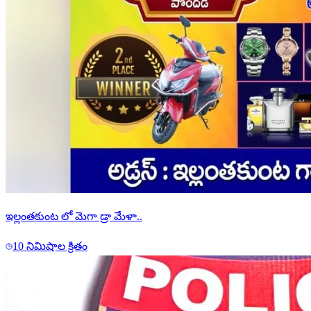
ఇల్లంతకుంట లో మెగా డ్రా మేళా..
10 నిమిషాల క్రితం