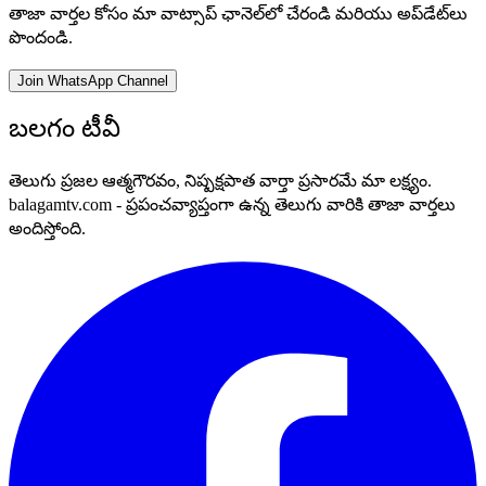
తాజా వార్తల కోసం మా వాట్సాప్ ఛానెల్‌లో చేరండి మరియు అప్‌డేట్‌లు
పొందండి.
Join WhatsApp Channel
బలగం టీవీ
తెలుగు ప్రజల ఆత్మగౌరవం, నిష్పక్షపాత వార్తా ప్రసారమే మా లక్ష్యం.
balagamtv.com - ప్రపంచవ్యాప్తంగా ఉన్న తెలుగు వారికి తాజా వార్తలు
అందిస్తోంది.