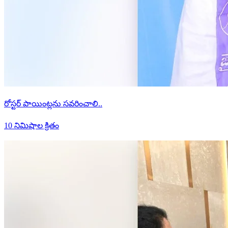
రోస్టర్ పాయింట్లను సవరించాలి..
10 నిమిషాల క్రితం