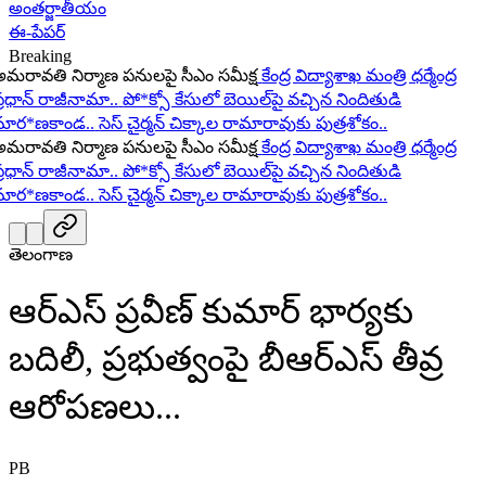
అంతర్జాతీయం
ఈ-పేపర్
Breaking
రావతి నిర్మాణ పనులపై సీఎం సమీక్ష
కేంద్ర విద్యాశాఖ మంత్రి ధర్మేంద్ర
ధాన్ రాజీనామా..
పో*క్సో కేసులో బెయిల్‌పై వచ్చిన నిందితుడి
ర*ణకాండ..
సెస్ చైర్మన్ చిక్కాల రామారావుకు పుత్రశోకం..
రావతి నిర్మాణ పనులపై సీఎం సమీక్ష
కేంద్ర విద్యాశాఖ మంత్రి ధర్మేంద్ర
ధాన్ రాజీనామా..
పో*క్సో కేసులో బెయిల్‌పై వచ్చిన నిందితుడి
ర*ణకాండ..
సెస్ చైర్మన్ చిక్కాల రామారావుకు పుత్రశోకం..
తెలంగాణ
ఆర్ఎస్ ప్రవీణ్ కుమార్ భార్యకు
బదిలీ, ప్రభుత్వంపై బీఆర్ఎస్ తీవ్ర
ఆరోపణలు...
PB