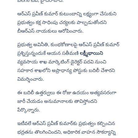
బలగం టీవీ,
 హైదరాబాద్:
ఆర్ఎస్ ప్రవీణ్ కుమార్ కుటుంబాన్ని లక్ష్యంగా చేసుకుని 
ప్రభుత్వం కక్ష సాధింపు చర్యలకు పాల్పడుతోందని 
బీఆర్ఎస్ నాయకులు ఆరోపించారు.
ప్రభుత్వ అవినీతి, కుంభకోణాలపై ఆర్ఎస్ ప్రవీణ్ కుమార్ 
ప్రశ్నిస్తున్నందుకే ఆయన సతీమణి 
లక్ష్మీభాయిని
వ్యవసాయ శాఖ మార్కెటింగ్ డైరెక్టర్ పదవి నుంచి 
సహకార శాఖలోని అప్రాధాన్య పోస్టుకు బదిలీ చేశారని 
విమర్శించారు.
ఈ బదిలీ ఉత్తర్వులు ఈ రోజు ఉదయం అత్యవసరంగా 
జారీ చేయడం అనుమానాలకు తావిస్తోందని 
పేర్కొన్నారు.
ఇటీవలే ఆర్ఎస్ ప్రవీణ్ కుమార్‌కు ప్రభుత్వం కల్పించిన 
భద్రతను తొలగించిందని, అధికారిక వాహన సౌకర్యాన్ని 