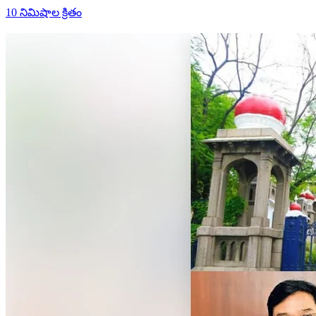
10 నిమిషాల క్రితం