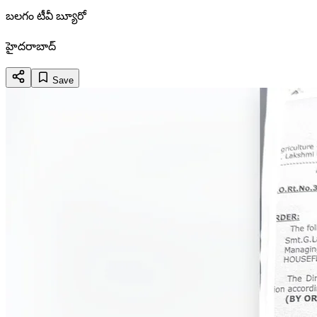
బలగం టీవీ బ్యూరో
హైదరాబాద్
Save