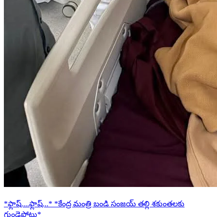
*ఫ్లాష్....ఫ్లాష్...* *కేంద్ర మంత్రి బండి సంజయ్ తల్లి శకుంతలకు
గుండెపోటు*