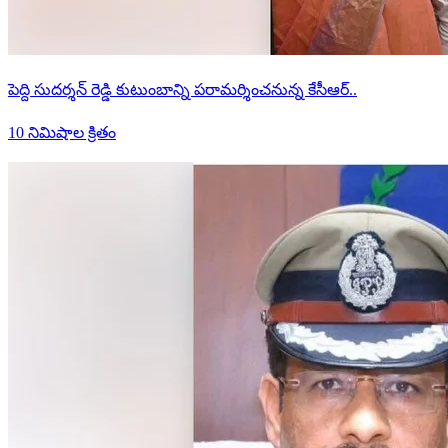
పెద్ది సుదర్శన్ రెడ్డి కుటుంబాన్ని పరామర్శించనున్న కేసీఆర్..
10 నిమిషాల క్రితం