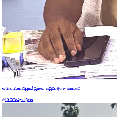
అరుబయట నిద్రించే ప్రజలు అప్రమత్తంగా ఉండండి..
10 నిమిషాల క్రితం