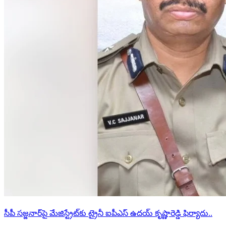
సీపీ సజ్జనార్‌పై మేజిస్ట్రేట్‌కు ట్రైనీ ఐపీఎస్ ఉదయ్ కృష్ణారెడ్డి ఫిర్యాదు..