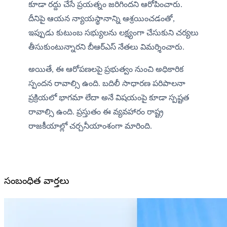
కూడా రద్దు చేసే ప్రయత్నం జరిగిందని ఆరోపించారు. 
దీనిపై ఆయన న్యాయస్థానాన్ని ఆశ్రయించడంతో, 
ఇప్పుడు కుటుంబ సభ్యులను లక్ష్యంగా చేసుకుని చర్యలు 
తీసుకుంటున్నారని బీఆర్ఎస్ నేతలు విమర్శించారు.
అయితే, ఈ ఆరోపణలపై ప్రభుత్వం నుంచి అధికారిక 
స్పందన రావాల్సి ఉంది. బదిలీ సాధారణ పరిపాలనా 
ప్రక్రియలో భాగమా లేదా అనే విషయంపై కూడా స్పష్టత 
రావాల్సి ఉంది. ప్రస్తుతం ఈ వ్యవహారం రాష్ట్ర 
రాజకీయాల్లో చర్చనీయాంశంగా మారింది.
సంబంధిత వార్తలు