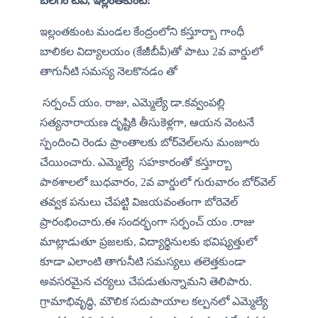
బలగం టీవీ, ఇల్లంతకుంట:
ఇల్లంతకుంట మండల కేంద్రంలోని కస్తూర్బా గాంధీ 
బాలికల విద్యాలయం (కేజీబీవీ)తో పాటు 2వ వార్డులో  
తాగునీటి సమస్య నెలకొనడం తో 
 సర్పంచ్ యం. రాజు, ఎమ్మెల్యే డా.కవ్వంపల్లి 
సత్యనారాయణ దృష్టికి తీసుకెళ్లగా, ఆయన వెంటనే 
స్పందించి రెండు ప్రాంతాలకు బోర్‌వెల్‌లను మంజూరు 
చేయించారు. ఎమ్మెల్యే  సహకారంతో కస్తూర్బా 
పాఠశాలలో బుధవారం, 2వ వార్డులో గురువారం బోర్‌వెల్ 
తవ్వక పనులు చేపట్టి విజయవంతంగా బోరెవెల్ 
ప్రారంభించారు.ఈ సందర్భంగా సర్పంచ్ యం .రాజు  
మాట్లాడుతూ ప్రజలకు, విద్యార్థినులకు భవిష్యత్తులో 
కూడా ఎలాంటి తాగునీటి సమస్యలు తలెత్తకుండా 
అవసరమైన చర్యలు చేపడుతున్నామని తెలిపారు. 
గ్రామాభివృద్ధి, మౌలిక సదుపాయాల కల్పనలో ఎమ్మెల్యే 