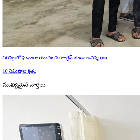
సిరిసిల్లలో ఘనంగా యువజన కాంగ్రెస్ జెండా ఆవిష్కరణ..
10 నిమిషాల క్రితం
ముఖ్యమైన వార్తలు