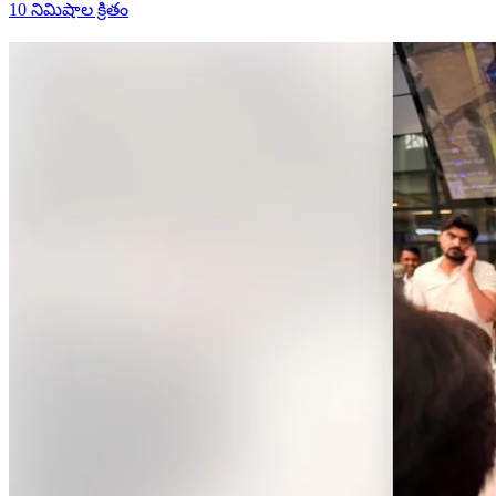
10 నిమిషాల క్రితం