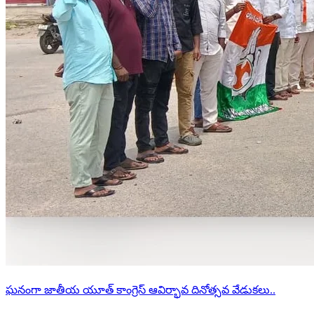
ఘనంగా జాతీయ యూత్ కాంగ్రెస్ ఆవిర్భావ దినోత్సవ వేడుకలు..