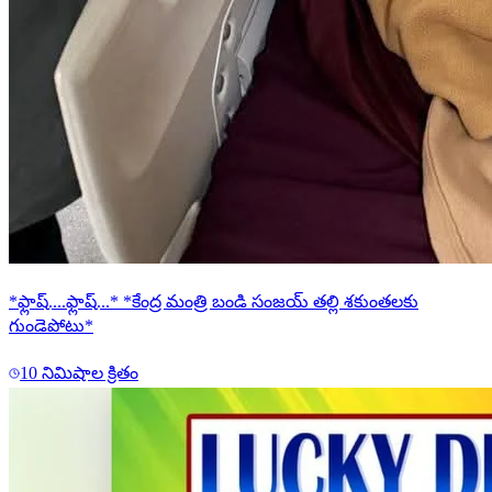
*ఫ్లాష్....ఫ్లాష్...* *కేంద్ర మంత్రి బండి సంజయ్ తల్లి శకుంతలకు
గుండెపోటు*
10 నిమిషాల క్రితం