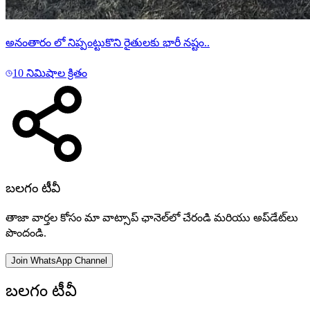
అనంతారం లో నిప్పంట్టుకొని రైతులకు భారీ నష్టం..
10 నిమిషాల క్రితం
బలగం టీవీ
తాజా వార్తల కోసం మా వాట్సాప్ ఛానెల్‌లో చేరండి మరియు అప్‌డేట్‌లు
పొందండి.
Join WhatsApp Channel
బలగం టీవీ