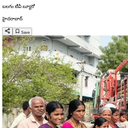
బలగం టీవీ బ్యూరో
హైదరాబాద్
Save