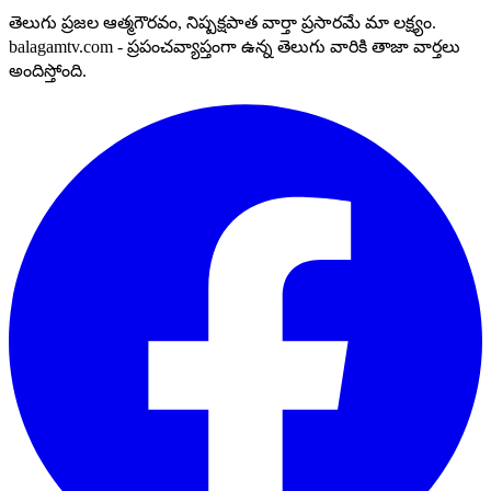
తెలుగు ప్రజల ఆత్మగౌరవం, నిష్పక్షపాత వార్తా ప్రసారమే మా లక్ష్యం.
balagamtv.com - ప్రపంచవ్యాప్తంగా ఉన్న తెలుగు వారికి తాజా వార్తలు
అందిస్తోంది.