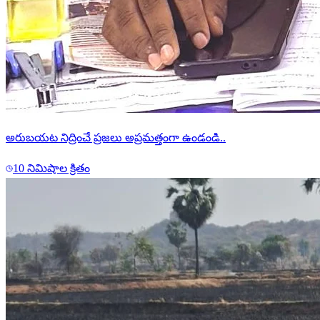
అరుబయట నిద్రించే ప్రజలు అప్రమత్తంగా ఉండండి..
10 నిమిషాల క్రితం