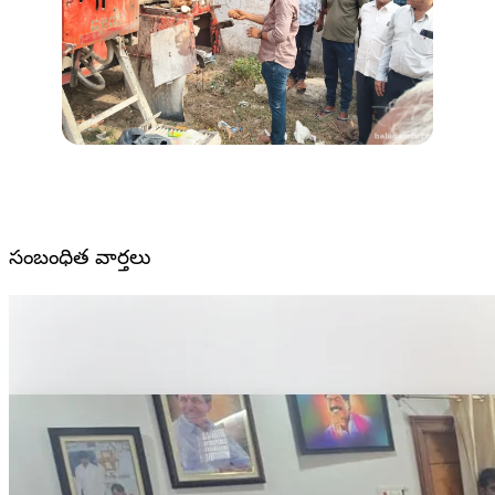
సంబంధిత వార్తలు