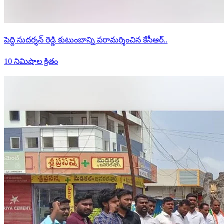
పెద్ది సుదర్శన్ రెడ్డి కుటుంబాన్ని పరామర్శించిన కేసీఆర్..
10 నిమిషాల క్రితం