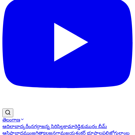
తెలంగాణ
ఆదిలాబాద్
కరీంనగర్
రాజన్న సిరిసిల్ల
కామారెడ్డి
కుమురం భీమ్
ఆసిఫాబాద్
ఖమ్మం
జగిత్యాల
జనగామ
జయశంకర్ భూపాలపల్లి
జోగులాంబ