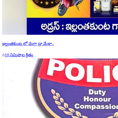
ఇల్లంతకుంట లో మెగా డ్రా మేళా..
10 నిమిషాల క్రితం