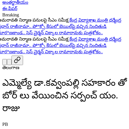
అంతర్జాతీయం
ఈ-పేపర్
Breaking
ావతి నిర్మాణ పనులపై సీఎం సమీక్ష
కేంద్ర విద్యాశాఖ మంత్రి ధర్మేంద్ర
ధాన్ రాజీనామా..
పో*క్సో కేసులో బెయిల్‌పై వచ్చిన నిందితుడి
ర*ణకాండ..
సెస్ చైర్మన్ చిక్కాల రామారావుకు పుత్రశోకం..
ావతి నిర్మాణ పనులపై సీఎం సమీక్ష
కేంద్ర విద్యాశాఖ మంత్రి ధర్మేంద్ర
ధాన్ రాజీనామా..
పో*క్సో కేసులో బెయిల్‌పై వచ్చిన నిందితుడి
ర*ణకాండ..
సెస్ చైర్మన్ చిక్కాల రామారావుకు పుత్రశోకం..
తెలంగాణ
ఎమ్మెల్యే డా.కవ్వంపల్లి సహకారం తో
బోర్ లు వేయించిన సర్పంచ్ యం.
రాజు
PB