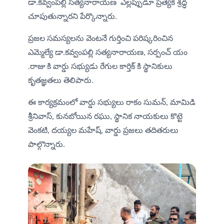
డా.కవ్వంపల్లి సత్యనారాయణ  ఎల్లప్పుడూ ప్రత్యేక శ్రద్ధ 
చూపుతున్నారని పేర్కొన్నారు.
ప్రజల సమస్యలను వెంటనే గుర్తించి పరిష్కరించిన 
ఎమ్మెల్యే డా.కవ్వంపల్లి సత్యనారాయణ, సర్పంచ్ యం 
.రాజు కి వార్డు సభ్యుడు రేగుల కార్తిక్‌ కి స్థానికులు 
కృతజ్ఞతలు తెలిపారు. 
ఈ కార్యక్రమంలో వార్డు సభ్యులు రాకం సుమన్, మామిడి 
శ్రీనివాస్, కునబోయిన రఘు, స్థానిక నాయకులు కొట్టె 
వెంకటి, దయ్యల మహేష్, వార్డు ప్రజలు తదితరులు 
పాల్గొన్నారు.