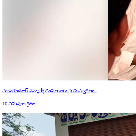
మానకొండూర్ ఎమ్మెల్యే దంపతులకు ఘన స్వాగతం..
10 నిమిషాల క్రితం