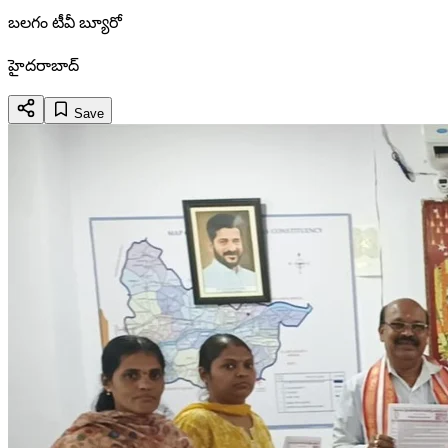
బలగం టీవీ బ్యూరో
హైదరాబాద్
Save