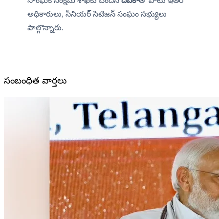
సాంఘిక సంక్షేమ శాఖకు చెందిన 
దేవికా
తో పాటు ఇతర 
అధికారులు, సీనియర్ సిటిజన్ సంఘం సభ్యులు 
పాల్గొన్నారు.
సంబంధిత వార్తలు