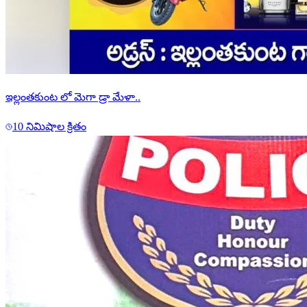
ఇల్లంతకుంట లో మెగా డ్రా మేళా..
10 నిమిషాల క్రితం