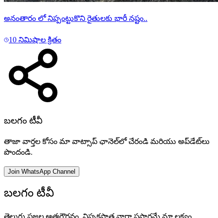
అనంతారం లో నిప్పంట్టుకొని రైతులకు భారీ నష్టం..
10 నిమిషాల క్రితం
బలగం టీవీ
తాజా వార్తల కోసం మా వాట్సాప్ ఛానెల్‌లో చేరండి మరియు అప్‌డేట్‌లు
పొందండి.
Join WhatsApp Channel
బలగం టీవీ
తెలుగు ప్రజల ఆత్మగౌరవం, నిష్పక్షపాత వార్తా ప్రసారమే మా లక్ష్యం.