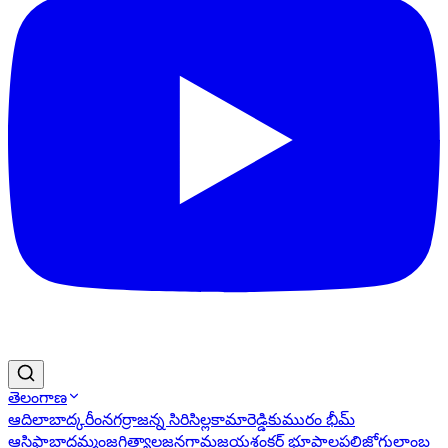
తెలంగాణ
ఆదిలాబాద్
కరీంనగర్
రాజన్న సిరిసిల్ల
కామారెడ్డి
కుమురం భీమ్
ఆసిఫాబాద్
ఖమ్మం
జగిత్యాల
జనగామ
జయశంకర్ భూపాలపల్లి
జోగులాంబ