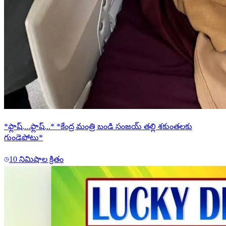
*ఫ్లాష్....ఫ్లాష్...* *కేంద్ర మంత్రి బండి సంజయ్ తల్లి శకుంతలకు
గుండెపోటు*
10 నిమిషాల క్రితం