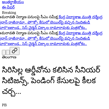
అంతర్జాతీయం
ఈ-పేపర్
Breaking
ావతి నిర్మాణ పనులపై సీఎం సమీక్ష
కేంద్ర విద్యాశాఖ మంత్రి ధర్మేంద్ర
ధాన్ రాజీనామా..
పో*క్సో కేసులో బెయిల్‌పై వచ్చిన నిందితుడి
ర*ణకాండ..
సెస్ చైర్మన్ చిక్కాల రామారావుకు పుత్రశోకం..
ావతి నిర్మాణ పనులపై సీఎం సమీక్ష
కేంద్ర విద్యాశాఖ మంత్రి ధర్మేంద్ర
ధాన్ రాజీనామా..
పో*క్సో కేసులో బెయిల్‌పై వచ్చిన నిందితుడి
ర*ణకాండ..
సెస్ చైర్మన్ చిక్కాల రామారావుకు పుత్రశోకం..
తెలంగాణ
సిరిసిల్ల ఆర్డీవోను కలిసిన సీనియర్
సిటిజన్స్, పెండింగ్ కేసులపై కీలక
చర్చ...
PB