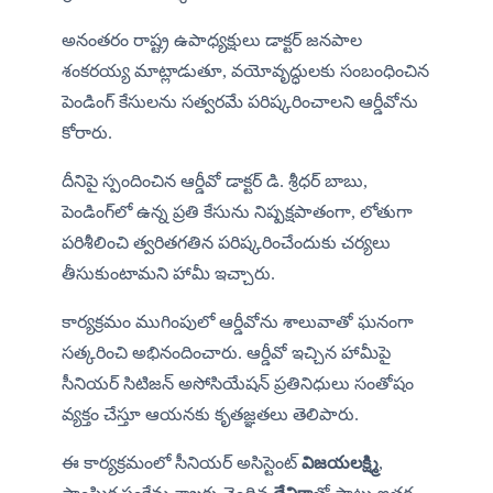
అనంతరం రాష్ట్ర ఉపాధ్యక్షులు డాక్టర్ జనపాల 
శంకరయ్య మాట్లాడుతూ, వయోవృద్ధులకు సంబంధించిన 
పెండింగ్ కేసులను సత్వరమే పరిష్కరించాలని ఆర్డీవోను 
కోరారు.
దీనిపై స్పందించిన ఆర్డీవో డాక్టర్ డి. శ్రీధర్ బాబు, 
పెండింగ్‌లో ఉన్న ప్రతి కేసును నిష్పక్షపాతంగా, లోతుగా 
పరిశీలించి త్వరితగతిన పరిష్కరించేందుకు చర్యలు 
తీసుకుంటామని హామీ ఇచ్చారు.
కార్యక్రమం ముగింపులో ఆర్డీవోను శాలువాతో ఘనంగా 
సత్కరించి అభినందించారు. ఆర్డీవో ఇచ్చిన హామీపై 
సీనియర్ సిటిజన్ అసోసియేషన్ ప్రతినిధులు సంతోషం 
వ్యక్తం చేస్తూ ఆయనకు కృతజ్ఞతలు తెలిపారు.
ఈ కార్యక్రమంలో సీనియర్ అసిస్టెంట్ 
విజయలక్ష్మి
, 