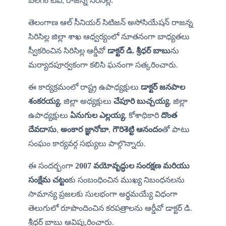
బలగం టీవీ,
 రాజన్న సిరిసిల్ల:
తెలంగాణ ఆల్ సీనియర్ సిటిజన్ అసోసియేషన్ రాజన్న 
సిరిసిల్ల జిల్లా శాఖ ఆధ్వర్యంలో నూతనంగా బాధ్యతలు 
స్వీకరించిన సిరిసిల్ల ఆర్డీవో 
డాక్టర్ డి. శ్రీధర్ బాబు
ను 
మర్యాదపూర్వకంగా కలిసి ఘనంగా సత్కరించారు.
ఈ కార్యక్రమంలో రాష్ట్ర ఉపాధ్యక్షులు 
డాక్టర్ జనపాల 
శంకరయ్య
, జిల్లా అధ్యక్షులు 
చేపూరి బుచ్చయ్య
, జిల్లా 
ఉపాధ్యక్షులు 
ఏనుగుల ఎల్లయ్య
, కోశాధికారి 
దొంత 
దేవదాసు
, 
అంకార జ్ఞానోబా
, 
గౌరిశెట్టి ఆనందం
తో పాటు 
సంఘం కార్యవర్గ సభ్యులు పాల్గొన్నారు.
ఈ సందర్భంగా 
2007 వయోవృద్ధుల సంరక్షణ మరియు 
సంక్షేమ చట్టం
కు సంబంధించిన ముఖ్య నిబంధనలను 
సామాన్య ప్రజలకు సులభంగా అర్థమయ్యే విధంగా 
తెలుగులో రూపొందించిన కరపత్రాలను ఆర్డీవో డాక్టర్ డి. 
శ్రీధర్ బాబు ఆవిష్కరించారు.