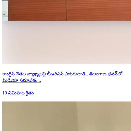
కాంగ్రెస్ నేతల వ్యాఖ్యలపై బీఆర్ఎస్ ఎదురుదాడి.. తెలంగాణ భవన్‌లో
మీడియా సమావేశం...
10 నిమిషాల క్రితం