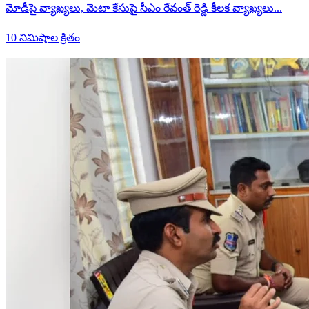
మోడీపై వ్యాఖ్యలు, మెటా కేసుపై సీఎం రేవంత్ రెడ్డి కీలక వ్యాఖ్యలు...
10 నిమిషాల క్రితం