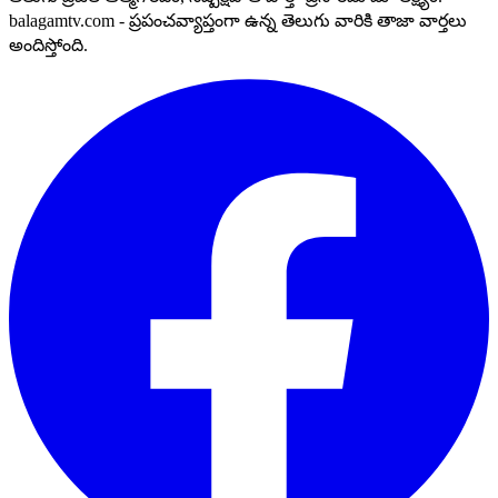
balagamtv.com - ప్రపంచవ్యాప్తంగా ఉన్న తెలుగు వారికి తాజా వార్తలు
అందిస్తోంది.