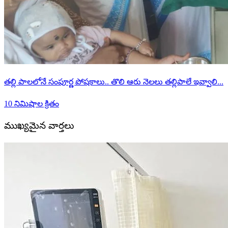
తల్లి పాలలోనే సంపూర్ణ పోషకాలు.. తొలి ఆరు నెలలు తల్లిపాలే ఇవ్వాలి...
10 నిమిషాల క్రితం
ముఖ్యమైన వార్తలు