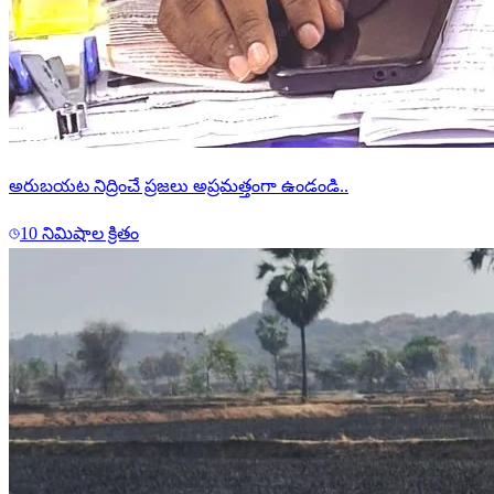
అరుబయట నిద్రించే ప్రజలు అప్రమత్తంగా ఉండండి..
10 నిమిషాల క్రితం