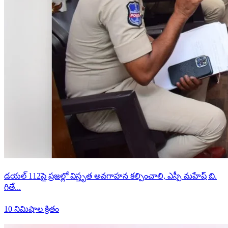
డయల్ 112పై ప్రజల్లో విస్తృత అవగాహన కల్పించాలి, ఎస్పీ మహేష్ బి.
గితే...
10 నిమిషాల క్రితం