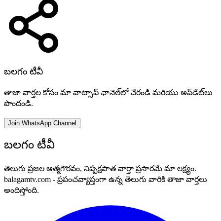
బలగం టీవీ
తాజా వార్తల కోసం మా వాట్సాప్ ఛానెల్‌లో చేరండి మరియు అప్‌డేట్‌లు
పొందండి.
Join WhatsApp Channel
బలగం టీవీ
తెలుగు ప్రజల ఆత్మగౌరవం, నిష్పక్షపాత వార్తా ప్రసారమే మా లక్ష్యం.
balagamtv.com - ప్రపంచవ్యాప్తంగా ఉన్న తెలుగు వారికి తాజా వార్తలు
అందిస్తోంది.