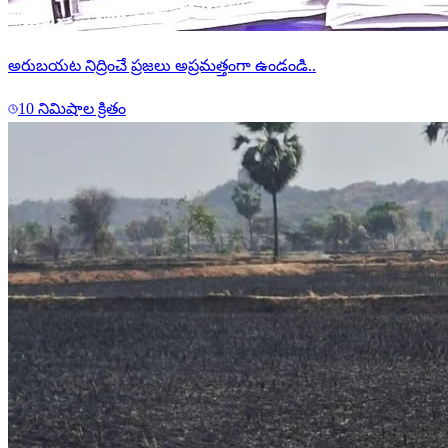
అరుబయట నిద్రించే ప్రజలు అప్రమత్తంగా ఉండండి..
10 నిమిషాల క్రితం