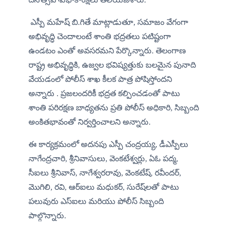
 ఎస్పీ మహేష్ బి.గితే మాట్లాడుతూ, సమాజం వేగంగా 
అభివృద్ధి చెందాలంటే శాంతి భద్రతలు పటిష్టంగా 
ఉండటం ఎంతో అవసరమని పేర్కొన్నారు. తెలంగాణ 
రాష్ట్ర అభివృద్ధికి, ఉజ్వల భవిష్యత్తుకు బలమైన పునాది 
వేయడంలో పోలీస్ శాఖ కీలక పాత్ర పోషిస్తోందని 
అన్నారు . ప్రజలందరికీ భద్రత కల్పించడంతో పాటు 
శాంతి పరిరక్షణ బాధ్యతను ప్రతి పోలీస్ అధికారి, సిబ్బంది 
అంకితభావంతో నిర్వర్తించాలని అన్నారు.
​ఈ కార్యక్రమంలో అదనపు ఎస్పీ చంద్రయ్య, డీఎస్పీలు 
నాగేంద్రచారి, శ్రీనివాసులు, వెంకటేశ్వర్లు, ఏఓ పద్మ, 
సీఐలు శ్రీనివాస్, నాగేశ్వరరావు, వెంకటేష్, రవీందర్, 
మొగిలి, రవి, ఆర్ఐలు మధుకర్, సురేష్‌లతో పాటు 
పలువురు ఎస్ఐలు మరియు పోలీస్ సిబ్బంది 
పాల్గొన్నారు.