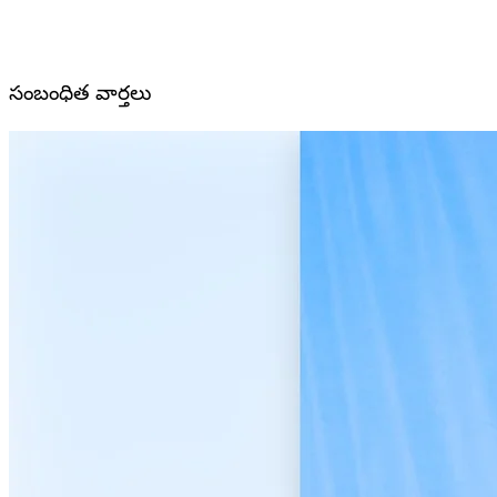
సంబంధిత వార్తలు