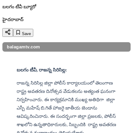
బలగం టీవీ బ్యూరో
హైదరాబాద్
Save
balagamtv.com
బలగం టీవీ, రాజన్న సిరిసిల్ల:
​రాజన్న సిరిసిల్ల జిల్లా పోలీస్ కార్యాలయంలో తెలంగాణ 
రాష్ట్ర అవతరణ దినోత్సవ వేడుకలను అత్యంత ఘనంగా 
నిర్వహించారు. ఈ కార్యక్రమానికి ముఖ్య అతిథిగా  జిల్లా 
ఎస్పీ మహేష్ బి.గితే హాజరై జాతీయ జెండాను 
ఆవిష్కరించినారు. ఈ సందర్భంగా జిల్లా ప్రజలకు, పోలీస్ 
శాఖలోని ఉన్నతాధికారులకు, సిబ్బందికి  రాష్ట్ర అవతరణ 
దినోత్సవ శుభాకాంక్షలు తెలియజేశారు.