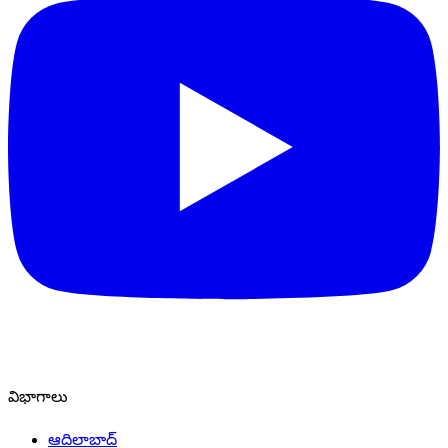
విభాగాలు
ఆదిలాబాద్