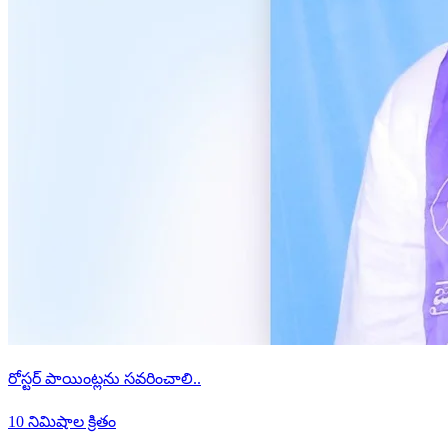
రోస్టర్ పాయింట్లను సవరించాలి..
10 నిమిషాల క్రితం