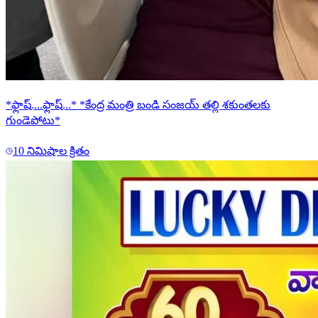
*ఫ్లాష్....ఫ్లాష్...* *కేంద్ర మంత్రి బండి సంజయ్ తల్లి శకుంతలకు
గుండెపోటు*
10 నిమిషాల క్రితం