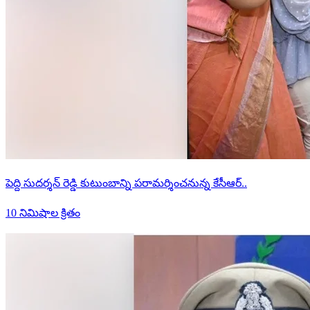
పెద్ది సుదర్శన్ రెడ్డి కుటుంబాన్ని పరామర్శించనున్న కేసీఆర్..
10 నిమిషాల క్రితం