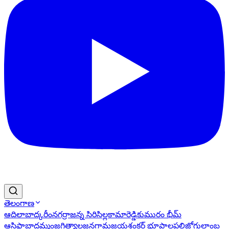
తెలంగాణ
ఆదిలాబాద్
కరీంనగర్
రాజన్న సిరిసిల్ల
కామారెడ్డి
కుమురం భీమ్
ఆసిఫాబాద్
ఖమ్మం
జగిత్యాల
జనగామ
జయశంకర్ భూపాలపల్లి
జోగులాంబ