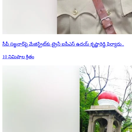
సీపీ సజ్జనార్‌పై మేజిస్ట్రేట్‌కు ట్రైనీ ఐపీఎస్ ఉదయ్ కృష్ణారెడ్డి ఫిర్యాదు..
10 నిమిషాల క్రితం