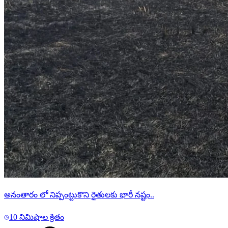
అనంతారం లో నిప్పంట్టుకొని రైతులకు భారీ నష్టం..
10 నిమిషాల క్రితం