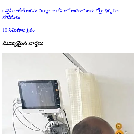
ఒవైసీ కాలేజ్ అక్రమ నిర్మాణాల కేసులో అధికారులకు కోర్టు ధిక్కరణ
నోటీసులు..
10 నిమిషాల క్రితం
ముఖ్యమైన వార్తలు