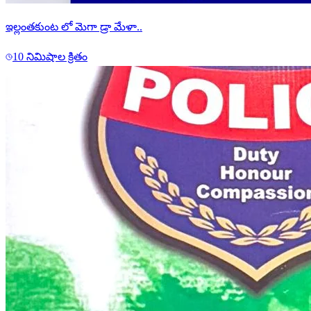
ఇల్లంతకుంట లో మెగా డ్రా మేళా..
10 నిమిషాల క్రితం