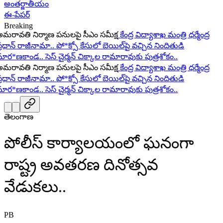
అంతర్జాతీయం
ఈ-పేపర్
Breaking
రావతి నిర్మాణ పనులపై సీఎం సమీక్ష
కేంద్ర విద్యాశాఖ మంత్రి ధర్మేంద్ర
ధాన్ రాజీనామా..
పో*క్సో కేసులో బెయిల్‌పై వచ్చిన నిందితుడి
ర*ణకాండ..
సెస్ చైర్మన్ చిక్కాల రామారావుకు పుత్రశోకం..
రావతి నిర్మాణ పనులపై సీఎం సమీక్ష
కేంద్ర విద్యాశాఖ మంత్రి ధర్మేంద్ర
ధాన్ రాజీనామా..
పో*క్సో కేసులో బెయిల్‌పై వచ్చిన నిందితుడి
ర*ణకాండ..
సెస్ చైర్మన్ చిక్కాల రామారావుకు పుత్రశోకం..
తెలంగాణ
పోలీస్ కార్యాలయంలో ఘనంగా
రాష్ట్ర అవతరణ దినోత్సవ
వేడుకలు..
PB