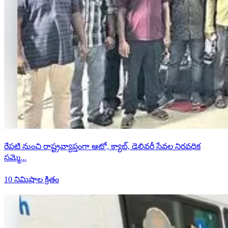
రేపటి నుంచి రాష్ట్రవ్యాప్తంగా ఆటో, క్యాబ్, డెలివరీ సేవల నిరవధిక
సమ్మె...
10 నిమిషాల క్రితం