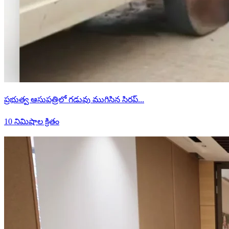
ప్రభుత్వ ఆసుపత్రిలో గడువు ముగిసిన సిరప్...
10 నిమిషాల క్రితం