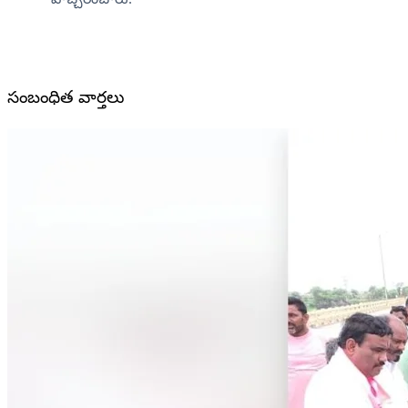
సంబంధిత వార్తలు