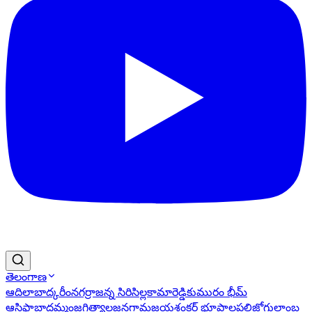
తెలంగాణ
ఆదిలాబాద్
కరీంనగర్
రాజన్న సిరిసిల్ల
కామారెడ్డి
కుమురం భీమ్
ఆసిఫాబాద్
ఖమ్మం
జగిత్యాల
జనగామ
జయశంకర్ భూపాలపల్లి
జోగులాంబ