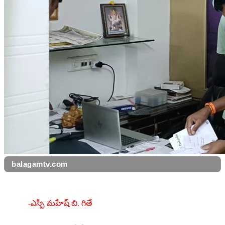
balagamtv.com
-ఎస్పీ మహేష్ బి. గితే