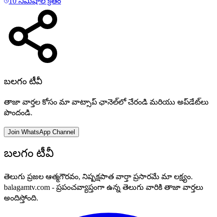
10 నిమిషాల క్రితం
బలగం టీవీ
తాజా వార్తల కోసం మా వాట్సాప్ ఛానెల్‌లో చేరండి మరియు అప్‌డేట్‌లు
పొందండి.
Join WhatsApp Channel
బలగం టీవీ
తెలుగు ప్రజల ఆత్మగౌరవం, నిష్పక్షపాత వార్తా ప్రసారమే మా లక్ష్యం.
balagamtv.com - ప్రపంచవ్యాప్తంగా ఉన్న తెలుగు వారికి తాజా వార్తలు
అందిస్తోంది.