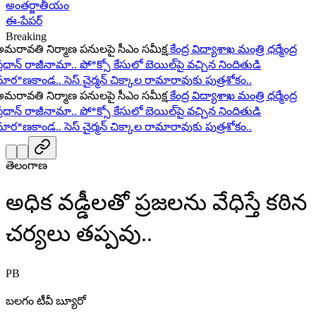
అంతర్జాతీయం
ఈ-పేపర్
Breaking
రావతి నిర్మాణ పనులపై సీఎం సమీక్ష
కేంద్ర విద్యాశాఖ మంత్రి ధర్మేంద్ర
రధాన్ రాజీనామా..
పో*క్సో కేసులో బెయిల్‌పై వచ్చిన నిందితుడి
ర*ణకాండ..
సెస్ చైర్మన్ చిక్కాల రామారావుకు పుత్రశోకం..
రావతి నిర్మాణ పనులపై సీఎం సమీక్ష
కేంద్ర విద్యాశాఖ మంత్రి ధర్మేంద్ర
రధాన్ రాజీనామా..
పో*క్సో కేసులో బెయిల్‌పై వచ్చిన నిందితుడి
ర*ణకాండ..
సెస్ చైర్మన్ చిక్కాల రామారావుకు పుత్రశోకం..
తెలంగాణ
అధిక వడ్డీలతో ప్రజలను వేధిస్తే కఠిన
చర్యలు తప్పవు..
PB
బలగం టీవీ బ్యూరో