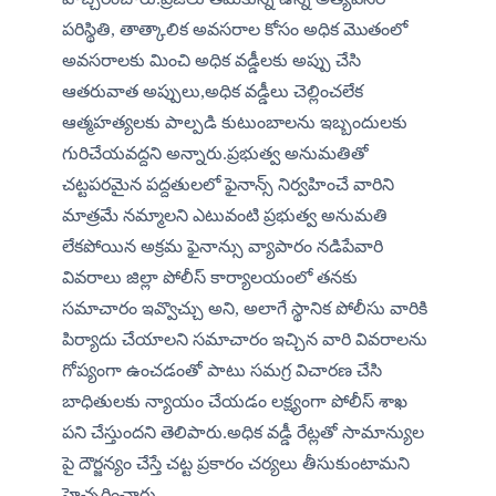
పరిస్థితి, తాత్కాలిక అవసరాల కోసం అధిక మొతంలో 
అవసరాలకు మించి అధిక వడ్డీలకు అప్పు చేసి 
ఆతరువాత అప్పులు,అధిక వడ్డీలు చెల్లించలేక 
ఆత్మహత్యలకు పాల్పడి కుటుంబాలను ఇబ్బందులకు 
గురిచేయవద్దని అన్నారు.ప్రభుత్వ అనుమతితో 
చట్టపరమైన పద్దతులలో ఫైనాన్స్ నిర్వహించే వారిని 
మాత్రమే నమ్మాలని ఎటువంటి ప్రభుత్వ అనుమతి 
లేకపోయిన అక్రమ ఫైనాన్సు వ్యాపారం నడిపేవారి 
వివరాలు జిల్లా పోలీస్ కార్యాలయంలో తనకు 
సమాచారం ఇవ్వొచ్చు అని, అలాగే స్థానిక పోలీసు వారికి 
పిర్యాదు చేయాలని సమాచారం ఇచ్చిన వారి వివరాలను 
గోప్యంగా ఉంచడంతో పాటు సమగ్ర విచారణ చేసి 
బాధితులకు న్యాయం చేయడం లక్ష్యంగా పోలీస్ శాఖ 
పని చేస్తుందని తెలిపారు.అధిక వడ్డీ రేట్లతో సామాన్యుల 
పై దౌర్జన్యం చేస్తే చట్ట ప్రకారం చర్యలు తీసుకుంటామని  
హెచ్చరించారు.