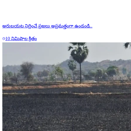
అరుబయట నిద్రించే ప్రజలు అప్రమత్తంగా ఉండండి..
10 నిమిషాల క్రితం