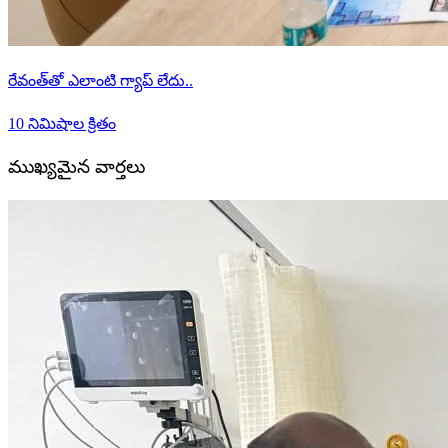
రేవంత్‌తో ఎలాంటి గ్యాప్ లేదు..
10 నిమిషాల క్రితం
ముఖ్యమైన వార్తలు