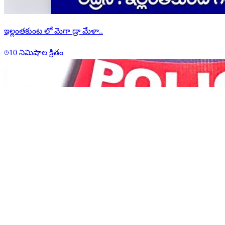
ఇల్లంతకుంట లో మెగా డ్రా మేళా..
10 నిమిషాల క్రితం