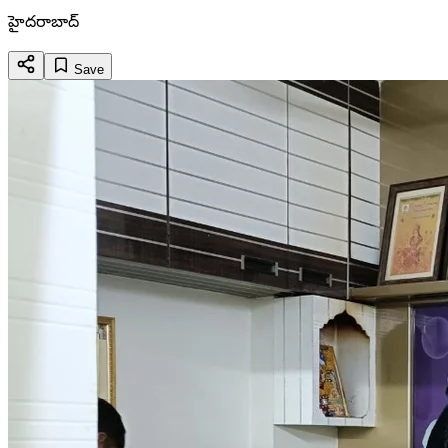
హైదరాబాద్
Save