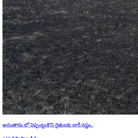
అనంతారం లో నిప్పంట్టుకొని రైతులకు భారీ నష్టం..