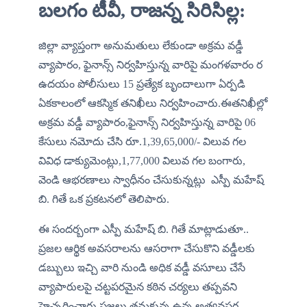
బలగం టీవీ, రాజన్న సిరిసిల్ల:
జిల్లా వ్యాప్తంగా అనుమతులు లేకుండా అక్రమ వడ్డీ 
వ్యాపారం, ఫైనాన్స్ నిర్వహిస్తున్న వారిపై మంగళవారం ర  
ఉదయం పోలీసులు 15 ప్రత్యేక బృందాలుగా ఏర్పడి 
ఏకకాలంలో ఆకస్మిక తనిఖీలు నిర్వహించారు.ఈతనిఖీల్లో 
అక్రమ వడ్డీ వ్యాపారం,ఫైనాన్స్ నిర్వహిస్తున్న వారిపై 06 
కేసులు నమోదు చేసి రూ.1,39,65,000/- విలువ గల 
వివిధ డాక్యుమెంట్లు,1,77,000 విలువ గల బంగారు, 
వెండి ఆభరణాలు స్వాధీనం చేసుకున్నట్లు  ఎస్పీ మహేష్ 
బి. గితే ఒక ప్రకటనలో తెలిపారు.
ఈ సందర్బంగా ఎస్పీ మహేష్ బి. గితే మాట్లాడుతూ.. 
ప్రజల ఆర్థిక అవసరాలను ఆసరాగా చేసుకొని వడ్డీలకు 
డబ్బులు ఇచ్చి వారి నుండి అధిక వడ్డీ వసూలు చేసే 
వ్యాపారులపై చట్టపరమైన కఠిన చర్యలు తప్పవని 
హెచ్చరించారు.ప్రజలు తమకున్న ఉన్న అత్యవసర 