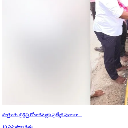
పొత్తూరు బ్రిడ్జిపై గోదారమ్మకు ప్రత్యేక పూజలు...
10 నిమిషాల క్రితం