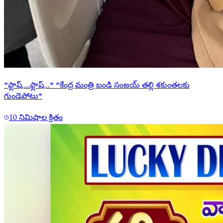
*ఫ్లాష్....ఫ్లాష్...* *కేంద్ర మంత్రి బండి సంజయ్ తల్లి శకుంతలకు
గుండెపోటు*
10 నిమిషాల క్రితం