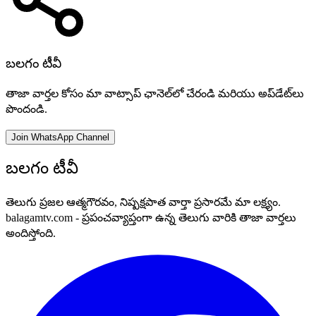
బలగం టీవీ
తాజా వార్తల కోసం మా వాట్సాప్ ఛానెల్‌లో చేరండి మరియు అప్‌డేట్‌లు
పొందండి.
Join WhatsApp Channel
బలగం టీవీ
తెలుగు ప్రజల ఆత్మగౌరవం, నిష్పక్షపాత వార్తా ప్రసారమే మా లక్ష్యం.
balagamtv.com - ప్రపంచవ్యాప్తంగా ఉన్న తెలుగు వారికి తాజా వార్తలు
అందిస్తోంది.