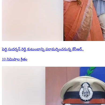
పెద్ది సుదర్శన్ రెడ్డి కుటుంబాన్ని పరామర్శించనున్న కేసీఆర్..
10 నిమిషాల క్రితం