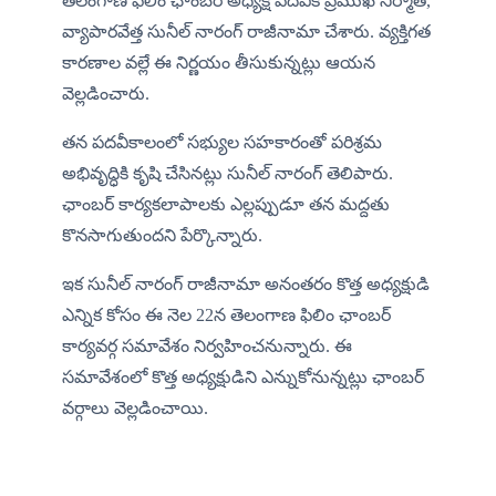
తెలంగాణ ఫిలిం ఛాంబర్ అధ్యక్ష పదవికి ప్రముఖ నిర్మాత, 
వ్యాపారవేత్త సునీల్ నారంగ్ రాజీనామా చేశారు. వ్యక్తిగత 
కారణాల వల్లే ఈ నిర్ణయం తీసుకున్నట్లు ఆయన 
వెల్లడించారు.
తన పదవీకాలంలో సభ్యుల సహకారంతో పరిశ్రమ 
అభివృద్ధికి కృషి చేసినట్లు సునీల్ నారంగ్ తెలిపారు. 
ఛాంబర్ కార్యకలాపాలకు ఎల్లప్పుడూ తన మద్దతు 
కొనసాగుతుందని పేర్కొన్నారు.
ఇక సునీల్ నారంగ్ రాజీనామా అనంతరం కొత్త అధ్యక్షుడి 
ఎన్నిక కోసం ఈ నెల 22న తెలంగాణ ఫిలిం ఛాంబర్ 
కార్యవర్గ సమావేశం నిర్వహించనున్నారు. ఈ 
సమావేశంలో కొత్త అధ్యక్షుడిని ఎన్నుకోనున్నట్లు ఛాంబర్ 
వర్గాలు వెల్లడించాయి.