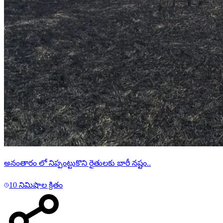
అనంతారం లో నిప్పంట్టుకొని రైతులకు భారీ నష్టం..
10 నిమిషాల క్రితం