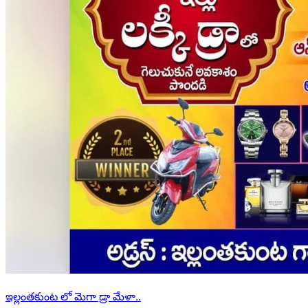
ఇల్లంతకుంట లో మెగా డ్రా మేళా..