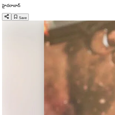
హైదరాబాద్
Save