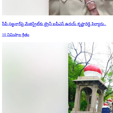
సీపీ సజ్జనార్‌పై మేజిస్ట్రేట్‌కు ట్రైనీ ఐపీఎస్ ఉదయ్ కృష్ణారెడ్డి ఫిర్యాదు..
10 నిమిషాల క్రితం