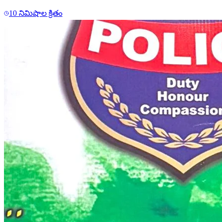
10 నిమిషాల క్రితం