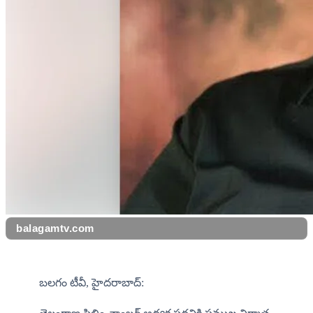
balagamtv.com
బలగం టీవీ, హైదరాబాద్: