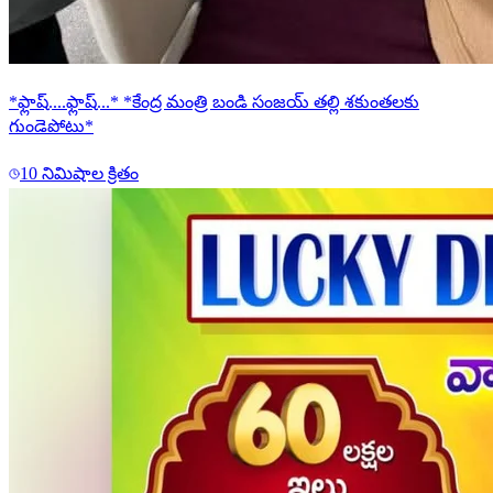
*ఫ్లాష్....ఫ్లాష్...* *కేంద్ర మంత్రి బండి సంజయ్ తల్లి శకుంతలకు
గుండెపోటు*
10 నిమిషాల క్రితం