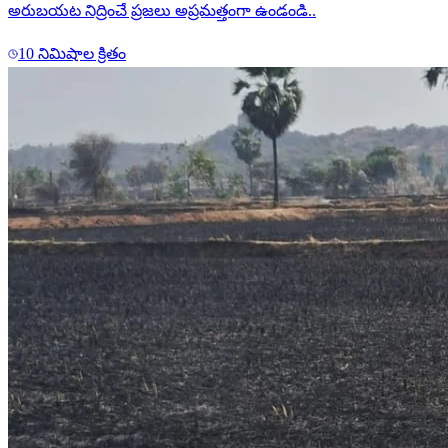
అరుబయట నిద్రించే ప్రజలు అప్రమత్తంగా ఉండండి..
10 నిమిషాల క్రితం