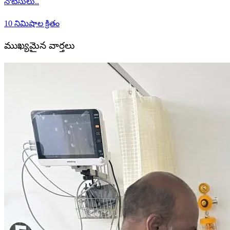
నోటీసులు..
10 నిమిషాల క్రితం
ముఖ్యమైన వార్తలు