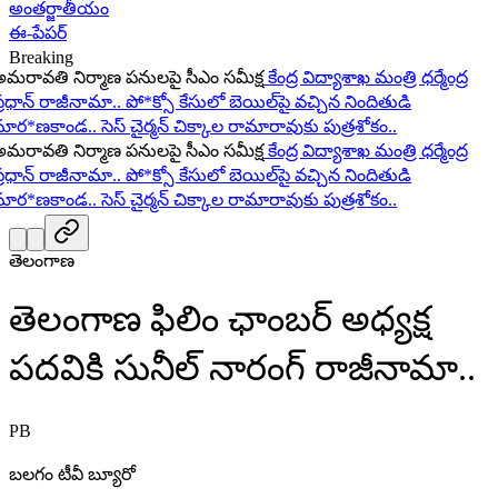
అంతర్జాతీయం
ఈ-పేపర్
Breaking
రావతి నిర్మాణ పనులపై సీఎం సమీక్ష
కేంద్ర విద్యాశాఖ మంత్రి ధర్మేంద్ర
ధాన్ రాజీనామా..
పో*క్సో కేసులో బెయిల్‌పై వచ్చిన నిందితుడి
ర*ణకాండ..
సెస్ చైర్మన్ చిక్కాల రామారావుకు పుత్రశోకం..
రావతి నిర్మాణ పనులపై సీఎం సమీక్ష
కేంద్ర విద్యాశాఖ మంత్రి ధర్మేంద్ర
ధాన్ రాజీనామా..
పో*క్సో కేసులో బెయిల్‌పై వచ్చిన నిందితుడి
ర*ణకాండ..
సెస్ చైర్మన్ చిక్కాల రామారావుకు పుత్రశోకం..
తెలంగాణ
తెలంగాణ ఫిలిం ఛాంబర్ అధ్యక్ష
పదవికి సునీల్ నారంగ్ రాజీనామా..
PB
బలగం టీవీ బ్యూరో