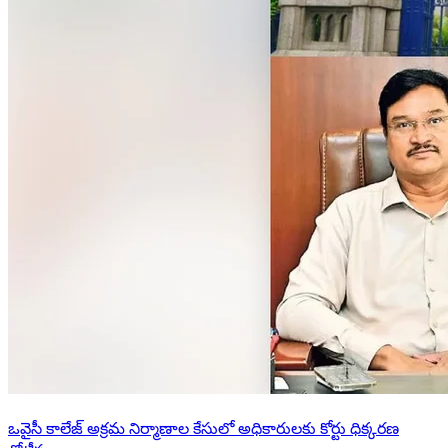
ఒవైసీ కాలేజ్ అక్రమ నిర్మాణాల కేసులో అధికారులకు కోర్టు ధిక్కరణ