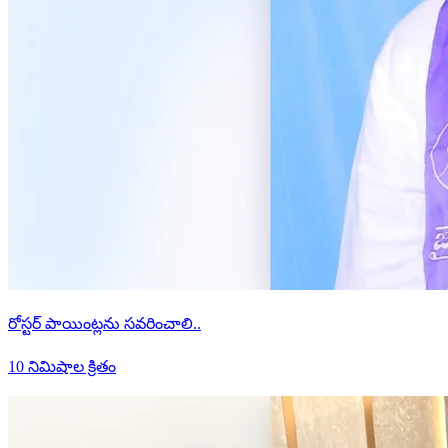
రోస్టర్ పాయింట్లను సవరించాలి..
10 నిమిషాల క్రితం