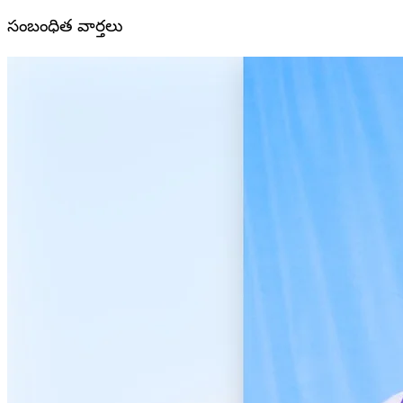
సంబంధిత వార్తలు