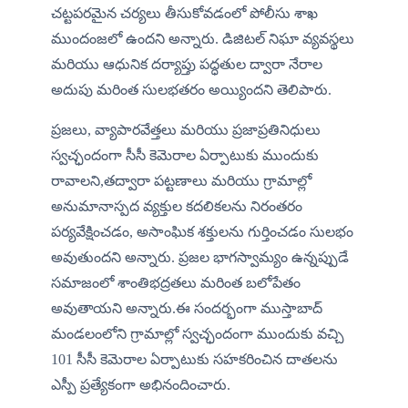
చట్టపరమైన చర్యలు తీసుకోవడంలో పోలీసు శాఖ 
ముందంజలో ఉందని అన్నారు. డిజిటల్ నిఘా వ్యవస్థలు 
మరియు ఆధునిక దర్యాప్తు పద్ధతుల ద్వారా నేరాల 
అదుపు మరింత సులభతరం అయ్యిందని తెలిపారు.
​ప్రజలు, వ్యాపారవేత్తలు మరియు ప్రజాప్రతినిధులు 
స్వచ్ఛందంగా సీసీ కెమెరాల ఏర్పాటుకు ముందుకు 
రావాలని,తద్వారా పట్టణాలు మరియు గ్రామాల్లో 
అనుమానాస్పద వ్యక్తుల కదలికలను నిరంతరం 
పర్యవేక్షించడం, అసాంఘిక శక్తులను గుర్తించడం సులభం 
అవుతుందని అన్నారు. ప్రజల భాగస్వామ్యం ఉన్నప్పుడే 
సమాజంలో శాంతిభద్రతలు మరింత బలోపేతం 
అవుతాయని అన్నారు.​ఈ సందర్భంగా ముస్తాబాద్ 
మండలంలోని గ్రామాల్లో స్వచ్ఛందంగా ముందుకు వచ్చి 
101 సీసీ కెమెరాల ఏర్పాటుకు సహకరించిన దాతలను 
ఎస్పీ ప్రత్యేకంగా అభినందించారు. 