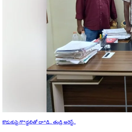
కొడుకుపై గొ*డ్డలితో దా*డి.. తండ్రి అరెస్ట్..