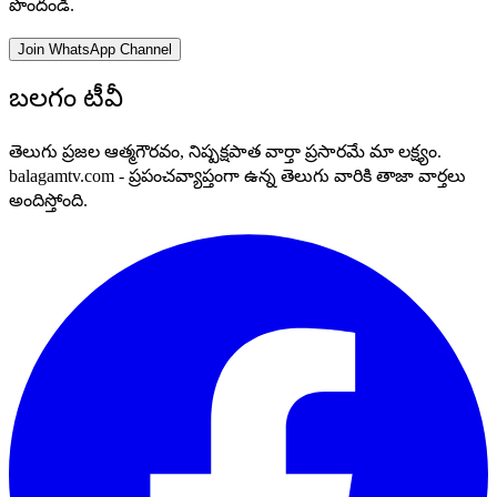
పొందండి.
Join WhatsApp Channel
బలగం టీవీ
తెలుగు ప్రజల ఆత్మగౌరవం, నిష్పక్షపాత వార్తా ప్రసారమే మా లక్ష్యం.
balagamtv.com - ప్రపంచవ్యాప్తంగా ఉన్న తెలుగు వారికి తాజా వార్తలు
అందిస్తోంది.