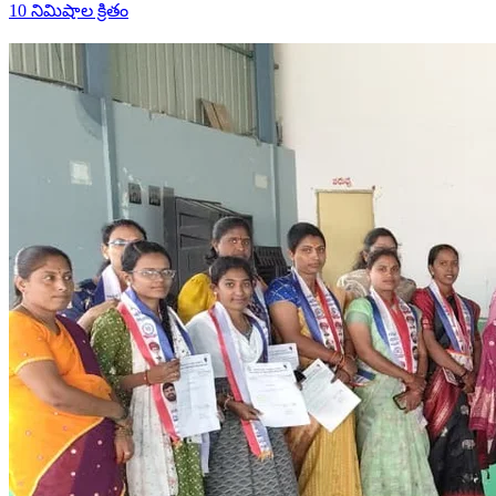
10 నిమిషాల క్రితం