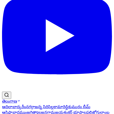
తెలంగాణ
ఆదిలాబాద్
కరీంనగర్
రాజన్న సిరిసిల్ల
కామారెడ్డి
కుమురం భీమ్
ఆసిఫాబాద్
ఖమ్మం
జగిత్యాల
జనగామ
జయశంకర్ భూపాలపల్లి
జోగులాంబ