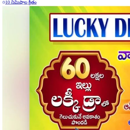
10 నిమిషాల క్రితం