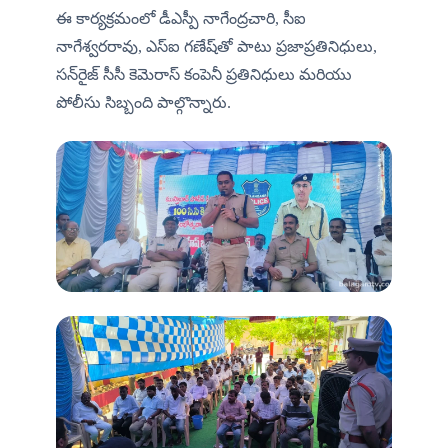
ఈ కార్యక్రమంలో డీఎస్పీ నాగేంద్రచారి, సీఐ 
నాగేశ్వరరావు, ఎస్ఐ గణేష్‌తో పాటు ప్రజాప్రతినిధులు, 
సన్‌రైజ్ సీసీ కెమెరాస్ కంపెనీ ప్రతినిధులు మరియు 
పోలీసు సిబ్బంది పాల్గొన్నారు.