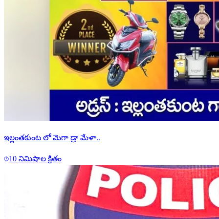
ఇల్లంతకుంట లో మెగా డ్రా మేళా..
10 నిమిషాల క్రితం