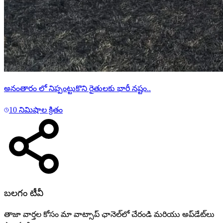
అనంతారం లో నిప్పంట్టుకొని రైతులకు భారీ నష్టం..
10 నిమిషాల క్రితం
బలగం టీవీ
తాజా వార్తల కోసం మా వాట్సాప్ ఛానెల్‌లో చేరండి మరియు అప్‌డేట్‌లు