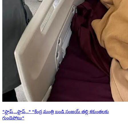
*ఫ్లాష్....ఫ్లాష్...* *కేంద్ర మంత్రి బండి సంజయ్ తల్లి శకుంతలకు
గుండెపోటు*