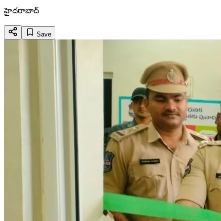
హైదరాబాద్
Save