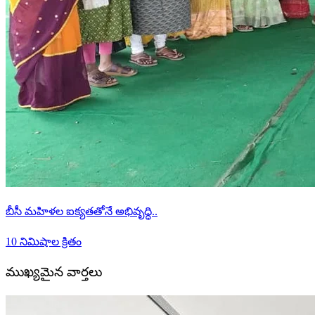
బీసీ మహిళల ఐక్యతతోనే అభివృద్ధి..
10 నిమిషాల క్రితం
ముఖ్యమైన వార్తలు