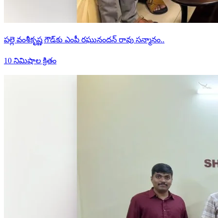
పల్లె వంశీకృష్ణ గౌడ్‌కు ఎంపీ రఘునందన్ రావు సన్మానం..
10 నిమిషాల క్రితం