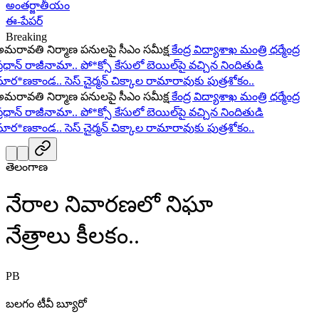
అంతర్జాతీయం
ఈ-పేపర్
Breaking
ావతి నిర్మాణ పనులపై సీఎం సమీక్ష
కేంద్ర విద్యాశాఖ మంత్రి ధర్మేంద్ర
ధాన్ రాజీనామా..
పో*క్సో కేసులో బెయిల్‌పై వచ్చిన నిందితుడి
ర*ణకాండ..
సెస్ చైర్మన్ చిక్కాల రామారావుకు పుత్రశోకం..
ావతి నిర్మాణ పనులపై సీఎం సమీక్ష
కేంద్ర విద్యాశాఖ మంత్రి ధర్మేంద్ర
ధాన్ రాజీనామా..
పో*క్సో కేసులో బెయిల్‌పై వచ్చిన నిందితుడి
ర*ణకాండ..
సెస్ చైర్మన్ చిక్కాల రామారావుకు పుత్రశోకం..
తెలంగాణ
నేరాల నివారణలో నిఘా
నేత్రాలు కీలకం..
PB
బలగం టీవీ బ్యూరో