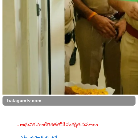
balagamtv.com
-​‌‌ ఆధునిక సాంకేతికతతోనే సురక్షిత సమాజం.