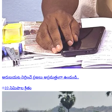
అరుబయట నిద్రించే ప్రజలు అప్రమత్తంగా ఉండండి..
10 నిమిషాల క్రితం