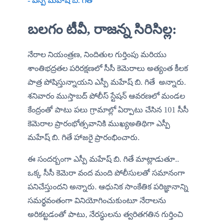
- ఎస్పీ మహేష్ బి. గితే 
బలగం టీవీ, రాజన్న సిరిసిల్ల:
నేరాల నియంత్రణ, నిందితుల గుర్తింపు మరియు 
శాంతిభద్రతల పరిరక్షణలో సీసీ కెమెరాలు అత్యంత కీలక 
పాత్ర పోషిస్తున్నాయని ఎస్పీ మహేష్ బి. గితే  అన్నారు. 
శనివారం ముస్తాబద్ పోలీస్ స్టేషన్ ఆవరణలో మండల 
కేంద్రంతో పాటు పలు గ్రామాల్లో ఏర్పాటు చేసిన 101 సీసీ 
కెమెరాల ప్రారంభోత్సవానికి ముఖ్యఅతిథిగా ఎస్పీ 
మహేష్ బి. గితే హాజరై ప్రారంభించారు. 
ఈ సందర్బంగా ఎస్పీ మహేష్ బి. గితే మాట్లాడుతూ.. 
ఒక్క సీసీ కెమెరా వంద మంది పోలీసులతో సమానంగా 
పనిచేస్తుందని అన్నారు. ఆధునిక సాంకేతిక పరిజ్ఞానాన్ని 
సమర్థవంతంగా వినియోగించుకుంటూ నేరాలను 
అరికట్టడంతో పాటు, నేరస్థులను త్వరితగతిన గుర్తించి 