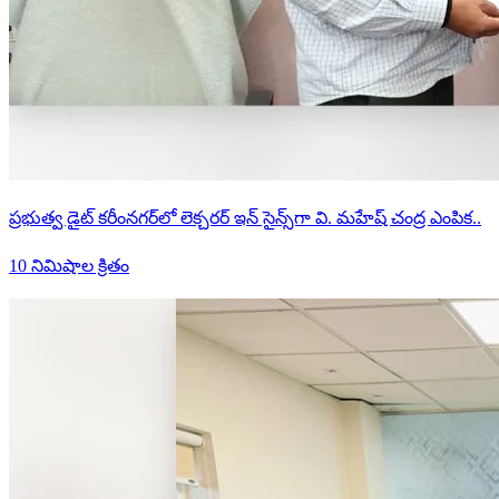
ప్రభుత్వ డైట్ కరీంనగర్‌లో లెక్చరర్ ఇన్ సైన్స్‌గా వి. మహేష్ చంద్ర ఎంపిక..
10 నిమిషాల క్రితం