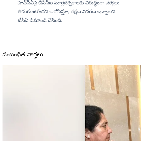
హెచ్‌సీఏపై బీసీసీఐ మార్గదర్శకాలకు విరుద్ధంగా చర్యలు 
తీసుకుంటోందని ఆరోపిస్తూ, తక్షణ వివరణ ఇవ్వాలని 
టీసీఏ డిమాండ్ చేసింది.
సంబంధిత వార్తలు