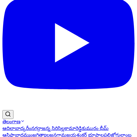
తెలంగాణ
ఆదిలాబాద్
కరీంనగర్
రాజన్న సిరిసిల్ల
కామారెడ్డి
కుమురం భీమ్
ఆసిఫాబాద్
ఖమ్మం
జగిత్యాల
జనగామ
జయశంకర్ భూపాలపల్లి
జోగులాంబ