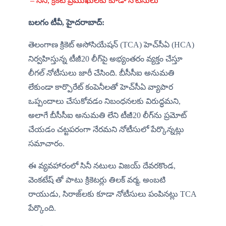
 – సినీ, క్రికెట్ ప్రముఖులకు కూడా నోటీసులు
బలగం టీవీ, హైదరాబాద్‌‌:
తెలంగాణ క్రికెట్ అసోసియేషన్ (TCA) హెచ్‌సీఏ (HCA) 
నిర్వహిస్తున్న టీజీ20 లీగ్‌పై అభ్యంతరం వ్యక్తం చేస్తూ 
లీగల్ నోటీసులు జారీ చేసింది. బీసీసీఐ అనుమతి 
లేకుండా కార్పొరేట్ కంపెనీలతో హెచ్‌సీఏ వ్యాపార 
ఒప్పందాలు చేసుకోవడం నిబంధనలకు విరుద్ధమని, 
అలాగే బీసీసీఐ అనుమతి లేని టీజీ20 లీగ్‌ను ప్రమోట్ 
చేయడం చట్టపరంగా నేరమని నోటీసులో పేర్కొన్నట్లు 
సమాచారం.
ఈ వ్యవహారంలో సినీ నటులు విజయ్ దేవరకొండ, 
వెంకటేష్ తో పాటు క్రికెటర్లు తిలక్ వర్మ, అంబటి 
రాయుడు, సిరాజ్‌లకు కూడా నోటీసులు పంపినట్లు TCA 
పేర్కొంది.