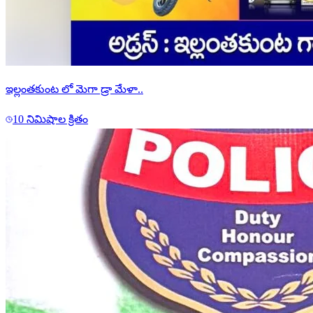
ఇల్లంతకుంట లో మెగా డ్రా మేళా..
10 నిమిషాల క్రితం