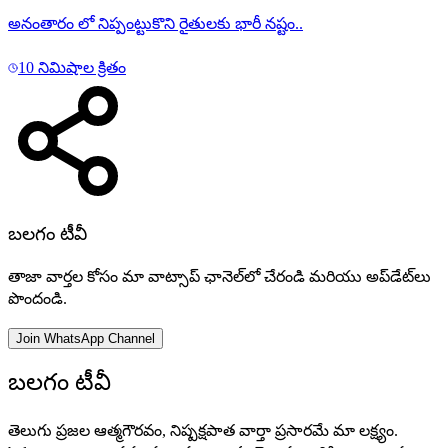
అనంతారం లో నిప్పంట్టుకొని రైతులకు భారీ నష్టం..
10 నిమిషాల క్రితం
బలగం టీవీ
తాజా వార్తల కోసం మా వాట్సాప్ ఛానెల్‌లో చేరండి మరియు అప్‌డేట్‌లు
పొందండి.
Join WhatsApp Channel
బలగం టీవీ
తెలుగు ప్రజల ఆత్మగౌరవం, నిష్పక్షపాత వార్తా ప్రసారమే మా లక్ష్యం.