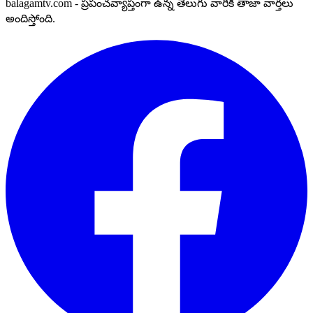
balagamtv.com - ప్రపంచవ్యాప్తంగా ఉన్న తెలుగు వారికి తాజా వార్తలు
అందిస్తోంది.