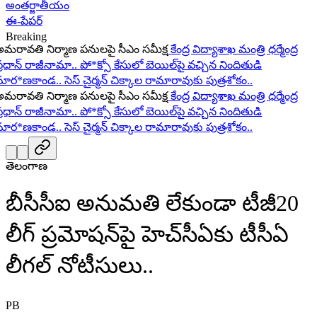
అంతర్జాతీయం
ఈ-పేపర్
Breaking
రావతి నిర్మాణ పనులపై సీఎం సమీక్ష
కేంద్ర విద్యాశాఖ మంత్రి ధర్మేంద్ర
ధాన్ రాజీనామా..
పో*క్సో కేసులో బెయిల్‌పై వచ్చిన నిందితుడి
ర*ణకాండ..
సెస్ చైర్మన్ చిక్కాల రామారావుకు పుత్రశోకం..
రావతి నిర్మాణ పనులపై సీఎం సమీక్ష
కేంద్ర విద్యాశాఖ మంత్రి ధర్మేంద్ర
ధాన్ రాజీనామా..
పో*క్సో కేసులో బెయిల్‌పై వచ్చిన నిందితుడి
ర*ణకాండ..
సెస్ చైర్మన్ చిక్కాల రామారావుకు పుత్రశోకం..
తెలంగాణ
బీసీసీఐ అనుమతి లేకుండా టీజీ20
లీగ్ ప్రమోషన్‌పై హెచ్‌సీఏకు టీసీఏ
లీగల్ నోటీసులు..
PB