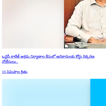
ఒవైసీ కాలేజ్ అక్రమ నిర్మాణాల కేసులో అధికారులకు కోర్టు ధిక్కరణ
నోటీసులు..
10 నిమిషాల క్రితం