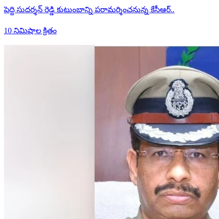
పెద్ది సుదర్శన్ రెడ్డి కుటుంబాన్ని పరామర్శించనున్న కేసీఆర్..
10 నిమిషాల క్రితం