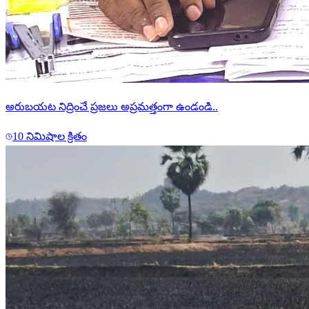
అరుబయట నిద్రించే ప్రజలు అప్రమత్తంగా ఉండండి..
10 నిమిషాల క్రితం