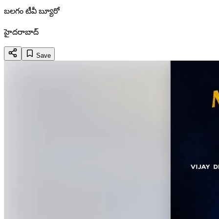
బలగం టీవీ బ్యూరో
హైదరాబాద్
Save