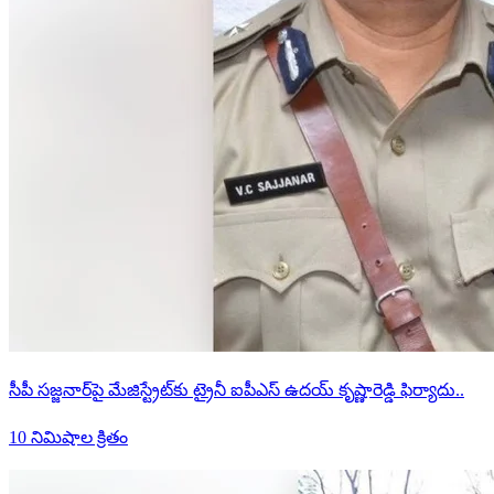
సీపీ సజ్జనార్‌పై మేజిస్ట్రేట్‌కు ట్రైనీ ఐపీఎస్ ఉదయ్ కృష్ణారెడ్డి ఫిర్యాదు..
10 నిమిషాల క్రితం