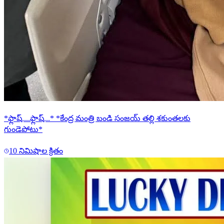
*ఫ్లాష్....ఫ్లాష్...* *కేంద్ర మంత్రి బండి సంజయ్ తల్లి శకుంతలకు
గుండెపోటు*
10 నిమిషాల క్రితం