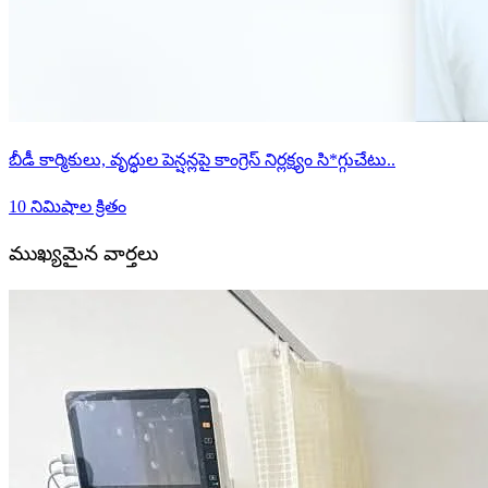
బీడీ కార్మికులు, వృద్ధుల పెన్షన్లపై కాంగ్రెస్ నిర్లక్ష్యం సి*గ్గుచేటు..
10 నిమిషాల క్రితం
ముఖ్యమైన వార్తలు