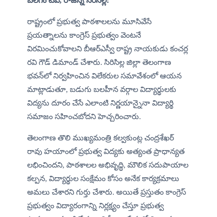
బలగం టీవీ, రాజన్న సిరిసిల్ల:
రాష్ట్రంలో ప్రభుత్వ పాఠశాలలను మూసివేసే 
ప్రయత్నాలను కాంగ్రెస్ ప్రభుత్వం వెంటనే 
విరమించుకోవాలని బీఆర్ఎస్వీ రాష్ట్ర నాయకుడు కంచర్ల 
రవి గౌడ్ డిమాండ్ చేశారు. సిరిసిల్ల జిల్లా తెలంగాణ 
భవన్‌లో నిర్వహించిన విలేకరుల సమావేశంలో ఆయన 
మాట్లాడుతూ, బడుగు బలహీన వర్గాల విద్యార్థులకు 
విద్యను దూరం చేసే ఎలాంటి నిర్ణయాన్నైనా విద్యార్థి 
సమాజం సహించబోదని హెచ్చరించారు.
తెలంగాణ తొలి ముఖ్యమంత్రి కల్వకుంట్ల చంద్రశేఖర్ 
రావు హయాంలో ప్రభుత్వ విద్యకు అత్యంత ప్రాధాన్యత 
లభించిందని, పాఠశాలల అభివృద్ధి, మౌలిక సదుపాయాల 
కల్పన, విద్యార్థుల సంక్షేమం కోసం అనేక కార్యక్రమాలు 
అమలు చేశారని గుర్తు చేశారు. అయితే ప్రస్తుతం కాంగ్రెస్ 
ప్రభుత్వం విద్యారంగాన్ని నిర్లక్ష్యం చేస్తూ ప్రభుత్వ 