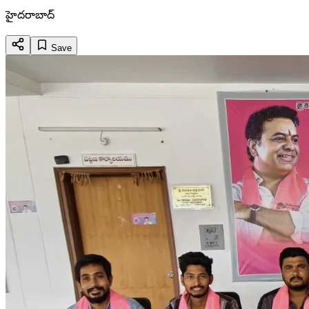
హైదరాబాద్
Save