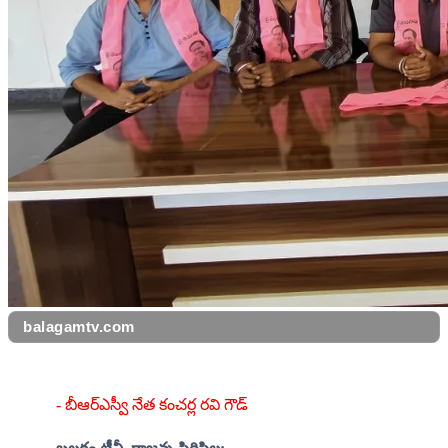
balagamtv.com
- బీఆర్ఎస్వీ నేత కంచర్ల రవి గౌడ్