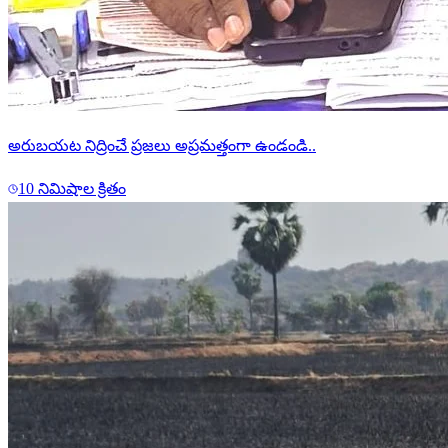
అరుబయట నిద్రించే ప్రజలు అప్రమత్తంగా ఉండండి..
10 నిమిషాల క్రితం