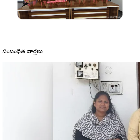
సంబంధిత వార్తలు