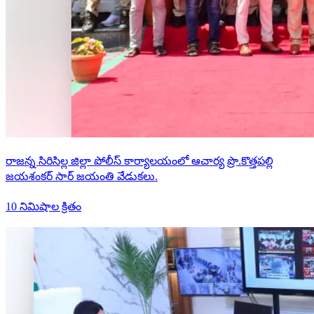
రాజన్న సిరిసిల్ల జిల్లా పోలీస్ కార్యాలయంలో ఆచార్య ప్రొ.కొత్తపల్లి
జయశంకర్ సార్ జయంతి వేడుకలు.
10 నిమిషాల క్రితం