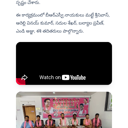
స్పష్టం చేశారు.
ఈ కార్యక్రమంలో బీఆర్ఎస్వీ నాయకులు మట్టే శ్రీనివాస్, 
ఆరెల్లి వినయ్ కుమార్, సదుల శేఖర్, బల్యాల ప్రవీణ్, 
ఎండి అజ్జు, శశి తదితరులు పాల్గొన్నారు.