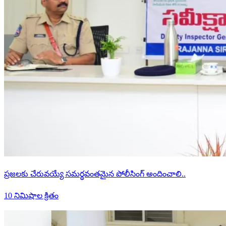
ప్రజలకు చేరువయ్యే సమర్థవంతమైన పోలీసింగ్ అందించాలి..
10 నిమిషాల క్రితం