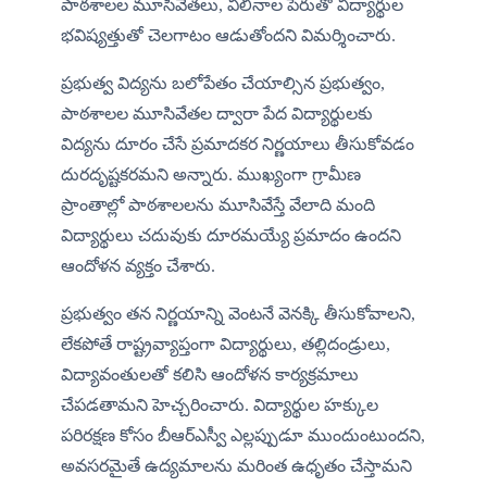
పాఠశాలల మూసివేతలు, విలీనాల పేరుతో విద్యార్థుల 
భవిష్యత్తుతో చెలగాటం ఆడుతోందని విమర్శించారు.
ప్రభుత్వ విద్యను బలోపేతం చేయాల్సిన ప్రభుత్వం, 
పాఠశాలల మూసివేతల ద్వారా పేద విద్యార్థులకు 
విద్యను దూరం చేసే ప్రమాదకర నిర్ణయాలు తీసుకోవడం 
దురదృష్టకరమని అన్నారు. ముఖ్యంగా గ్రామీణ 
ప్రాంతాల్లో పాఠశాలలను మూసివేస్తే వేలాది మంది 
విద్యార్థులు చదువుకు దూరమయ్యే ప్రమాదం ఉందని 
ఆందోళన వ్యక్తం చేశారు.
ప్రభుత్వం తన నిర్ణయాన్ని వెంటనే వెనక్కి తీసుకోవాలని, 
లేకపోతే రాష్ట్రవ్యాప్తంగా విద్యార్థులు, తల్లిదండ్రులు, 
విద్యావంతులతో కలిసి ఆందోళన కార్యక్రమాలు 
చేపడతామని హెచ్చరించారు. విద్యార్థుల హక్కుల 
పరిరక్షణ కోసం బీఆర్ఎస్వీ ఎల్లప్పుడూ ముందుంటుందని, 
అవసరమైతే ఉద్యమాలను మరింత ఉధృతం చేస్తామని 