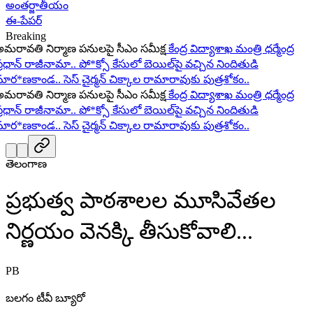
అంతర్జాతీయం
ఈ-పేపర్
Breaking
ావతి నిర్మాణ పనులపై సీఎం సమీక్ష
కేంద్ర విద్యాశాఖ మంత్రి ధర్మేంద్ర
ధాన్ రాజీనామా..
పో*క్సో కేసులో బెయిల్‌పై వచ్చిన నిందితుడి
ర*ణకాండ..
సెస్ చైర్మన్ చిక్కాల రామారావుకు పుత్రశోకం..
ావతి నిర్మాణ పనులపై సీఎం సమీక్ష
కేంద్ర విద్యాశాఖ మంత్రి ధర్మేంద్ర
ధాన్ రాజీనామా..
పో*క్సో కేసులో బెయిల్‌పై వచ్చిన నిందితుడి
ర*ణకాండ..
సెస్ చైర్మన్ చిక్కాల రామారావుకు పుత్రశోకం..
తెలంగాణ
ప్రభుత్వ పాఠశాలల మూసివేతల
నిర్ణయం వెనక్కి తీసుకోవాలి...
PB
బలగం టీవీ బ్యూరో