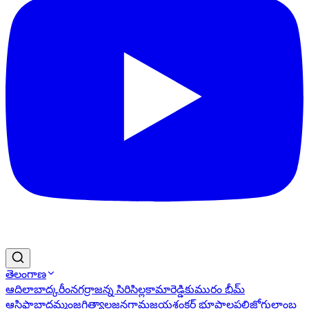
తెలంగాణ
ఆదిలాబాద్
కరీంనగర్
రాజన్న సిరిసిల్ల
కామారెడ్డి
కుమురం భీమ్
ఆసిఫాబాద్
ఖమ్మం
జగిత్యాల
జనగామ
జయశంకర్ భూపాలపల్లి
జోగులాంబ