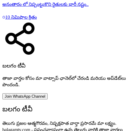
అనంతారం లో నిప్పంట్టుకొని రైతులకు భారీ నష్టం..
10 నిమిషాల క్రితం
బలగం టీవీ
తాజా వార్తల కోసం మా వాట్సాప్ ఛానెల్‌లో చేరండి మరియు అప్‌డేట్‌లు
పొందండి.
Join WhatsApp Channel
బలగం టీవీ
తెలుగు ప్రజల ఆత్మగౌరవం, నిష్పక్షపాత వార్తా ప్రసారమే మా లక్ష్యం.
balagamtv.com - ప్రపంచవ్యాప్తంగా ఉన్న తెలుగు వారికి తాజా వార్తలు