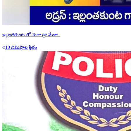
ఇల్లంతకుంట లో మెగా డ్రా మేళా..
10 నిమిషాల క్రితం