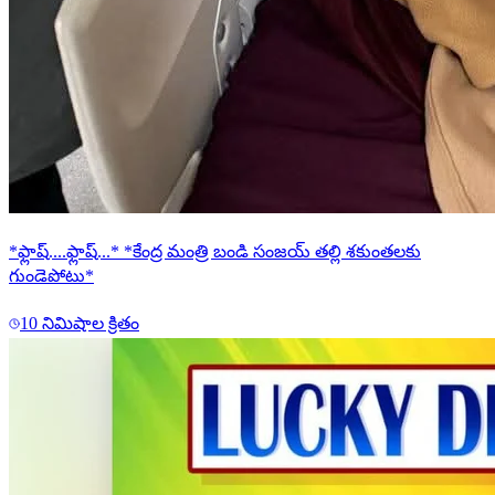
*ఫ్లాష్....ఫ్లాష్...* *కేంద్ర మంత్రి బండి సంజయ్ తల్లి శకుంతలకు
గుండెపోటు*
10 నిమిషాల క్రితం