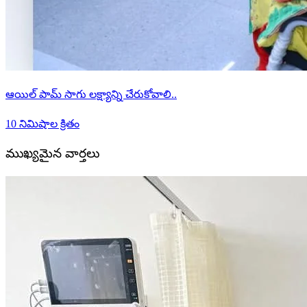
ఆయిల్ పామ్ సాగు లక్ష్యాన్ని చేరుకోవాలి..
10 నిమిషాల క్రితం
ముఖ్యమైన వార్తలు