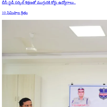
బీసీ స్టడీ సర్కిల్ శిక్షణతో ముగ్గురికి కోర్టు ఉద్యోగాలు..
10 నిమిషాల క్రితం