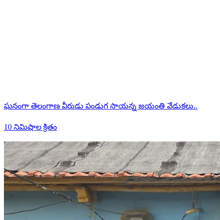
ఘనంగా తెలంగాణ వీరుడు పండుగ సాయన్న జయంతి వేడుకలు..
10 నిమిషాల క్రితం