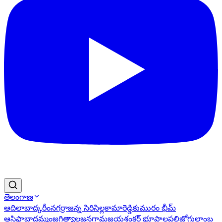
తెలంగాణ
ఆదిలాబాద్
కరీంనగర్
రాజన్న సిరిసిల్ల
కామారెడ్డి
కుమురం భీమ్
ఆసిఫాబాద్
ఖమ్మం
జగిత్యాల
జనగామ
జయశంకర్ భూపాలపల్లి
జోగులాంబ