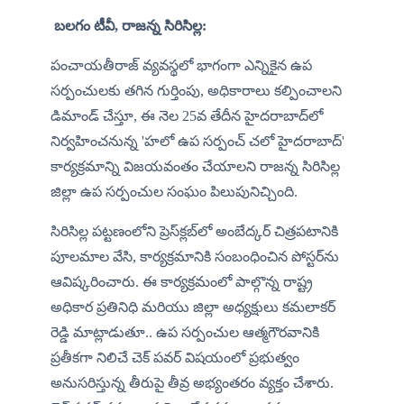
 బలగం టీవీ,​ రాజన్న సిరిసిల్ల:
పంచాయతీరాజ్ వ్యవస్థలో భాగంగా ఎన్నికైన ఉప 
సర్పంచులకు తగిన గుర్తింపు, అధికారాలు కల్పించాలని 
డిమాండ్ చేస్తూ, ఈ నెల 25వ తేదీన హైదరాబాద్‌లో 
నిర్వహించనున్న 'హలో ఉప సర్పంచ్ చలో హైదరాబాద్' 
కార్యక్రమాన్ని విజయవంతం చేయాలని రాజన్న సిరిసిల్ల 
జిల్లా ఉప సర్పంచుల సంఘం పిలుపునిచ్చింది. 
సిరిసిల్ల పట్టణంలోని ప్రెస్‌క్లబ్‌లో అంబేద్కర్ చిత్రపటానికి 
పూలమాల వేసి, కార్యక్రమానికి సంబంధించిన పోస్టర్‌ను 
ఆవిష్కరించారు. ఈ కార్యక్రమంలో పాల్గొన్న రాష్ట్ర 
అధికార ప్రతినిధి మరియు జిల్లా అధ్యక్షులు కమలాకర్ 
రెడ్డి మాట్లాడుతూ.. ఉప సర్పంచుల ఆత్మగౌరవానికి 
ప్రతీకగా నిలిచే చెక్ పవర్ విషయంలో ప్రభుత్వం 
అనుసరిస్తున్న తీరుపై తీవ్ర అభ్యంతరం వ్యక్తం చేశారు. 