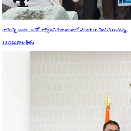
రామన్న అండ.. ఆటో కార్మికుని కుటుంబంలో వెలుగులు నింపిన రామన్న..
10 నిమిషాల క్రితం