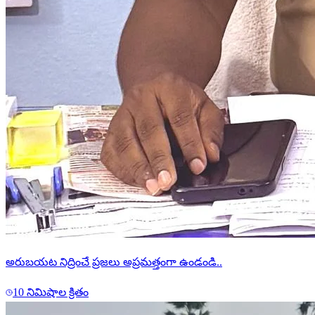
అరుబయట నిద్రించే ప్రజలు అప్రమత్తంగా ఉండండి..
10 నిమిషాల క్రితం