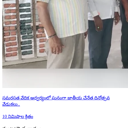
సమరసత వేదిక ఆధ్వర్యంలో ఘనంగా జాతీయ చేనేత దినోత్సవ
వేడుకలు..
10 నిమిషాల క్రితం