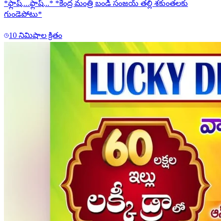
*ఫ్లాష్....ఫ్లాష్...* *కేంద్ర మంత్రి బండి సంజయ్ తల్లి శకుంతలకు
గుండెపోటు*
10 నిమిషాల క్రితం