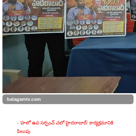
balagamtv.com
- 'హలో ఉప సర్పంచ్ చలో హైదరాబాద్' కార్యక్రమానికి 
పిలుపు