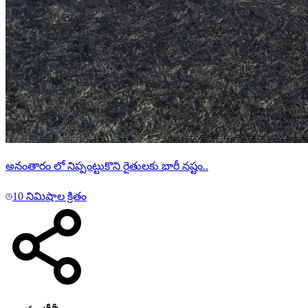
అనంతారం లో నిప్పంట్టుకొని రైతులకు భారీ నష్టం..
10 నిమిషాల క్రితం