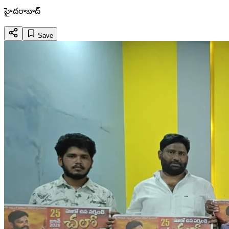
హైదరాబాద్
Save