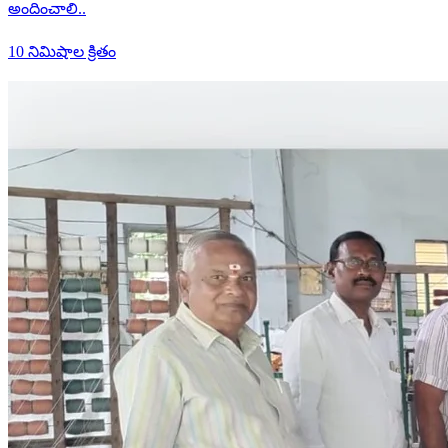
అందించాలి..
10 నిమిషాల క్రితం