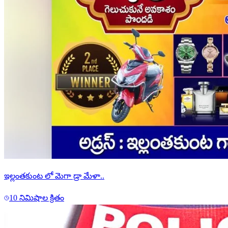
ఇల్లంతకుంట లో మెగా డ్రా మేళా..
10 నిమిషాల క్రితం