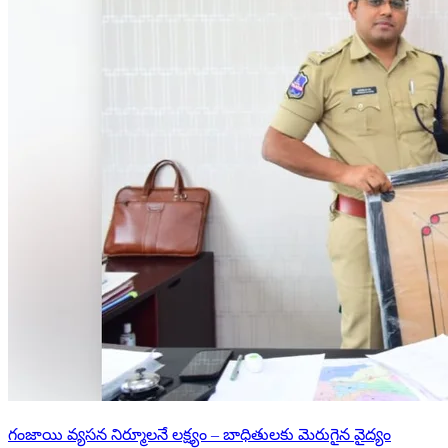
గంజాయి వ్యసన నిర్మూలనే లక్ష్యం – బాధితులకు మెరుగైన వైద్యం