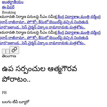
అంతర్జాతీయం
ఈ-పేపర్
Breaking
ావతి నిర్మాణ పనులపై సీఎం సమీక్ష
కేంద్ర విద్యాశాఖ మంత్రి ధర్మేంద్ర
ధాన్ రాజీనామా..
పో*క్సో కేసులో బెయిల్‌పై వచ్చిన నిందితుడి
ర*ణకాండ..
సెస్ చైర్మన్ చిక్కాల రామారావుకు పుత్రశోకం..
ావతి నిర్మాణ పనులపై సీఎం సమీక్ష
కేంద్ర విద్యాశాఖ మంత్రి ధర్మేంద్ర
ధాన్ రాజీనామా..
పో*క్సో కేసులో బెయిల్‌పై వచ్చిన నిందితుడి
ర*ణకాండ..
సెస్ చైర్మన్ చిక్కాల రామారావుకు పుత్రశోకం..
తెలంగాణ
ఉప సర్పంచుల ఆత్మగౌరవ
పోరాటం..
PB
బలగం టీవీ బ్యూరో