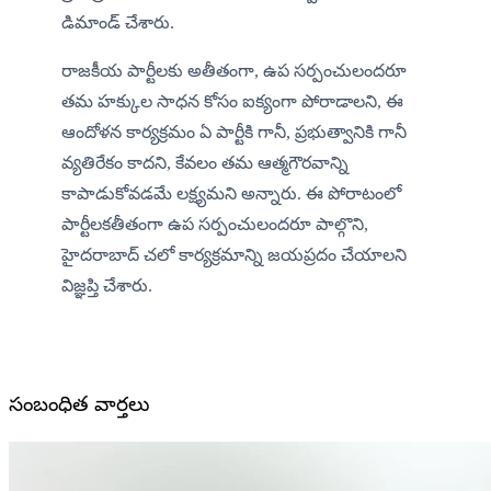
డిమాండ్ చేశారు. 
రాజకీయ పార్టీలకు అతీతంగా, ఉప సర్పంచులందరూ 
తమ హక్కుల సాధన కోసం ఐక్యంగా పోరాడాలని, ఈ 
ఆందోళన కార్యక్రమం ఏ పార్టీకి గానీ, ప్రభుత్వానికి గానీ 
వ్యతిరేకం కాదని, కేవలం తమ ఆత్మగౌరవాన్ని 
కాపాడుకోవడమే లక్ష్యమని అన్నారు. ఈ పోరాటంలో 
పార్టీలకతీతంగా ఉప సర్పంచులందరూ పాల్గొని, 
హైదరాబాద్ చలో కార్యక్రమాన్ని జయప్రదం చేయాలని  
విజ్ఞప్తి చేశారు.
సంబంధిత వార్తలు