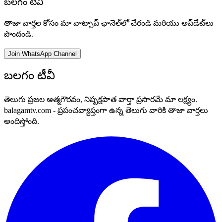
బలగం టీవీ
తాజా వార్తల కోసం మా వాట్సాప్ ఛానెల్‌లో చేరండి మరియు అప్‌డేట్‌లు
పొందండి.
Join WhatsApp Channel
బలగం టీవీ
తెలుగు ప్రజల ఆత్మగౌరవం, నిష్పక్షపాత వార్తా ప్రసారమే మా లక్ష్యం.
balagamtv.com - ప్రపంచవ్యాప్తంగా ఉన్న తెలుగు వారికి తాజా వార్తలు
అందిస్తోంది.