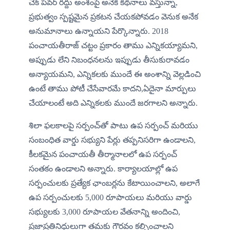
చెక్ పవర్ రద్దు అంశంపై అనేక కథనాలు వస్తున్నా, 
ప్రభుత్వం స్పష్టమైన ప్రకటన చేయకపోవడం వెనుక అనేక 
అనుమానాలు ఉన్నాయని పేర్కొన్నారు. 2018 
పంచాయతీరాజ్ చట్టం ప్రకారం తాము ఎన్నికయ్యామని, 
అప్పుడు లేని నిబంధనలను ఇప్పుడు తీసుకురావడం 
అన్యాయమని, ఎన్నికలకు ముందే ఈ అంశాన్ని వెల్లడించి 
ఉంటే తాము పోటీ చేసేవారమే కాదని,ఏదైనా మార్పులు 
చేయాలంటే అది ఎన్నికలకు ముందే జరగాలని అన్నారు.
శిలా ఫలకాలపై సర్పంచ్‌తో పాటు ఉప సర్పంచ్ మరియు 
సంబంధిత వార్డు సభ్యుని పేర్లు తప్పనిసరిగా ఉండాలని, 
కీలకమైన పంచాయతీ తీర్మానాలలో ఉప సర్పంచ్ 
సంతకం ఉండాలని అన్నారు. కార్యాలయాల్లో ఉప 
సర్పంచులకు ప్రత్యేక ఛాంబర్లను కేటాయించాలని, అలాగే 
ఉప సర్పంచులకు 5,000 రూపాయలు మరియు వార్డు 
సభ్యులకు 3,000 రూపాయల వేతనాన్ని అందించి, 
ప్రజాప్రతినిధులుగా తమకు గౌరవం కల్పించాలని 