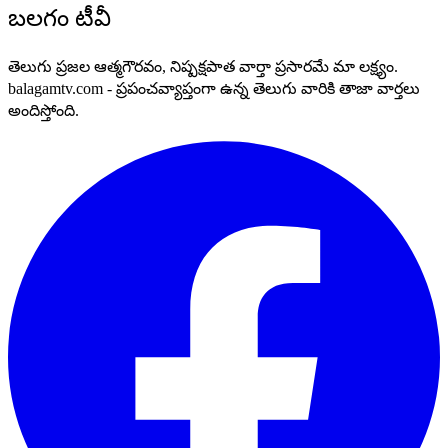
బలగం టీవీ
తెలుగు ప్రజల ఆత్మగౌరవం, నిష్పక్షపాత వార్తా ప్రసారమే మా లక్ష్యం.
balagamtv.com - ప్రపంచవ్యాప్తంగా ఉన్న తెలుగు వారికి తాజా వార్తలు
అందిస్తోంది.