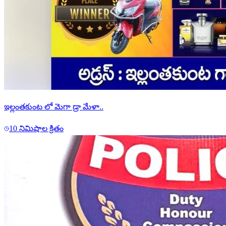
ఇల్లంతకుంట లో మెగా డ్రా మేళా..
10 నిమిషాల క్రితం