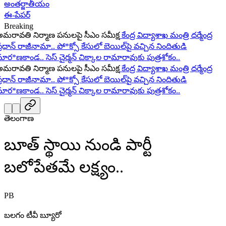
అంతర్జాతీయం
ఈ-పేపర్
Breaking
ావతి నిర్మాణ పనులపై సీఎం సమీక్ష
కేంద్ర విద్యాశాఖ మంత్రి ధర్మేంద్ర
ధాన్ రాజీనామా..
పో*క్సో కేసులో బెయిల్‌పై వచ్చిన నిందితుడి
ర*ణకాండ..
సెస్ చైర్మన్ చిక్కాల రామారావుకు పుత్రశోకం..
ావతి నిర్మాణ పనులపై సీఎం సమీక్ష
కేంద్ర విద్యాశాఖ మంత్రి ధర్మేంద్ర
ధాన్ రాజీనామా..
పో*క్సో కేసులో బెయిల్‌పై వచ్చిన నిందితుడి
ర*ణకాండ..
సెస్ చైర్మన్ చిక్కాల రామారావుకు పుత్రశోకం..
తెలంగాణ
బూత్ స్థాయి నుండి పార్టీ
బలోపేతమే లక్ష్యం..
PB
బలగం టీవీ బ్యూరో