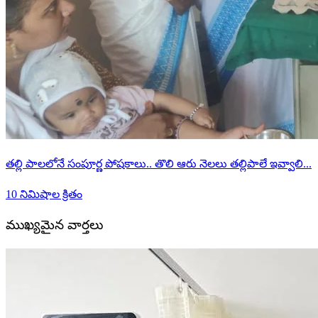
తల్లి పాలలోనే సంపూర్ణ పోషకాలు.. తొలి ఆరు నెలలు తల్లిపాలే ఇవ్వాలి...
10 నిమిషాల క్రితం
ముఖ్యమైన వార్తలు