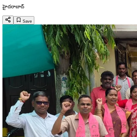
హైదరాబాద్
Save