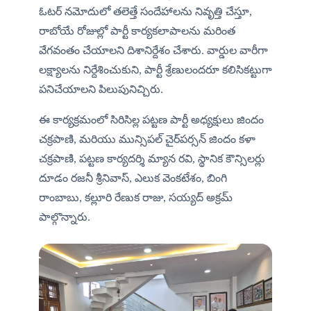
ఓటర్ నమోదులో తలెత్తే సందేహాలను నివృత్తి చేస్తూ, 
రాబోయే రోజుల్లో పార్టీ కార్యకలాపాలను మరింత 
వేగవంతం చేయాలని దిశానిర్దేశం చేశారు. వార్డుల వారీగా 
లక్ష్యాలను నిర్దేశించుకుని, పార్టీ శ్రేణులందరూ కలిసికట్టుగా 
పనిచేయాలని పిలుపునిచ్చిరు.
ఈ కార్యక్రమంలో సిరిసిల్ల పట్టణ పార్టీ అధ్యక్షులు జిందం 
చక్రపాణి, మరియు మున్సిపల్ చైర్‌పర్సన్ జిందం కళా 
చక్రపాణి, పట్టణ కార్యదర్శి మ్యాన రవి, స్థానిక కౌన్సిలర్లు 
దూడం రజనీ శ్రీనివాస్, ఎలుక వెంకటేశం, బింగి 
రాంబాబు, కల్లూరి రేణుక రాజు, సయ్యద్ అక్రమ్ 
పాల్గొన్నారు.