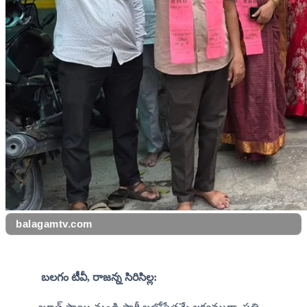
balagamtv.com
 బలగం టీవీ, రాజన్న సిరిసిల్ల: