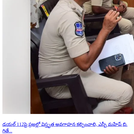
డయల్ 112పై ప్రజల్లో విస్తృత అవగాహన కల్పించాలి, ఎస్పీ మహేష్ బి.
గితే...