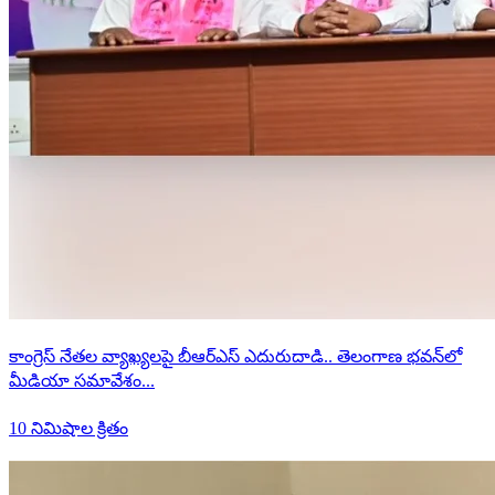
కాంగ్రెస్ నేతల వ్యాఖ్యలపై బీఆర్ఎస్ ఎదురుదాడి.. తెలంగాణ భవన్‌లో
మీడియా సమావేశం...
10 నిమిషాల క్రితం