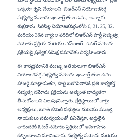
బూత్ స్థాయి నుండి పార్టీ బలోపేతమే లక్ష్యముగా  ప్రతి 
ఒక్కరూ కృషి చేయాలని  బిఆర్ఎస్ నియోజకవర్గ 
సభ్యత్వ నమోదు ఇంచార్జ్ తుల ఉమ,  అన్నారు. 
శుక్రవారం  ​సిరిసిల్ల నియోజకవర్గంలోని 6, 21, 25, 32, 
మరియు 36వ వార్డుల పరిధిలో బిఆర్ఎస్ పార్టీ సభ్యత్వ 
నమోదు ప్రక్రియ మరియు ఎస్ఐఆర్   ఓటర్ నమోదు 
ప్రక్రియపై ప్రత్యేక సమీక్ష సమావేశం నిర్వహించారు. 
ఈ కార్యక్రమానికి ముఖ్య అతిథులుగా బిఆర్ఎస్ 
నియోజకవర్గ సభ్యత్వ నమోదు ఇంచార్జ్ తుల ఉమ 
హాజరై మాట్లాడుతూ, పార్టీ బలోపేతానికి ప్రతి కార్యకర్త 
సభ్యత్వ నమోదు ప్రక్రియను అత్యంత బాధ్యతగా 
తీసుకోవాలని పిలుపునిచ్చారు. క్షేత్రస్థాయిలో వార్డు 
అధ్యక్షులు, బూత్ కమిటీ సభ్యులు మరియు ముఖ్య 
నాయకులు సమన్వయంతో పనిచేస్తూ, అర్హులైన 
వారందరికీ ఓటర్ నమోదు ప్రక్రియలో అవగాహన 
కల్పించాలని సూచించారు. సభ్యత్వ నమోదు మరియు 