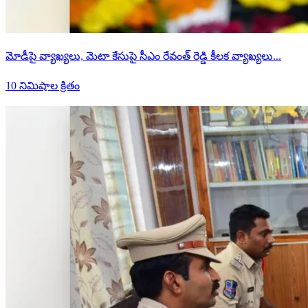
మోడీపై వ్యాఖ్యలు, మెటా కేసుపై సీఎం రేవంత్ రెడ్డి కీలక వ్యాఖ్యలు...
10 నిమిషాల క్రితం