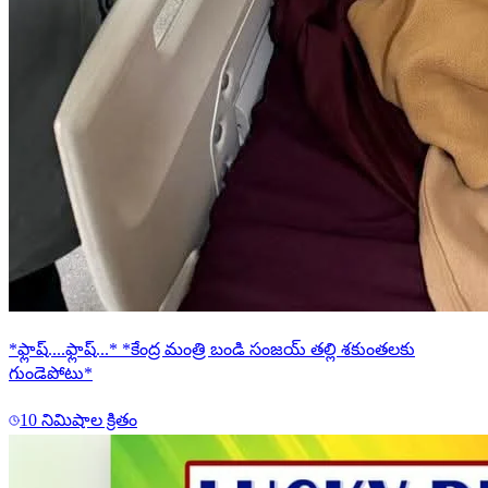
*ఫ్లాష్....ఫ్లాష్...* *కేంద్ర మంత్రి బండి సంజయ్ తల్లి శకుంతలకు
గుండెపోటు*
10 నిమిషాల క్రితం