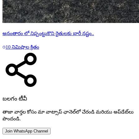
అనంతారం లో నిప్పంట్టుకొని రైతులకు భారీ నష్టం..
10 నిమిషాల క్రితం
బలగం టీవీ
తాజా వార్తల కోసం మా వాట్సాప్ ఛానెల్‌లో చేరండి మరియు అప్‌డేట్‌లు
పొందండి.
Join WhatsApp Channel