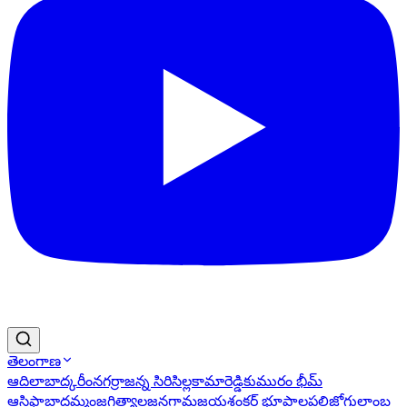
తెలంగాణ
ఆదిలాబాద్
కరీంనగర్
రాజన్న సిరిసిల్ల
కామారెడ్డి
కుమురం భీమ్
ఆసిఫాబాద్
ఖమ్మం
జగిత్యాల
జనగామ
జయశంకర్ భూపాలపల్లి
జోగులాంబ