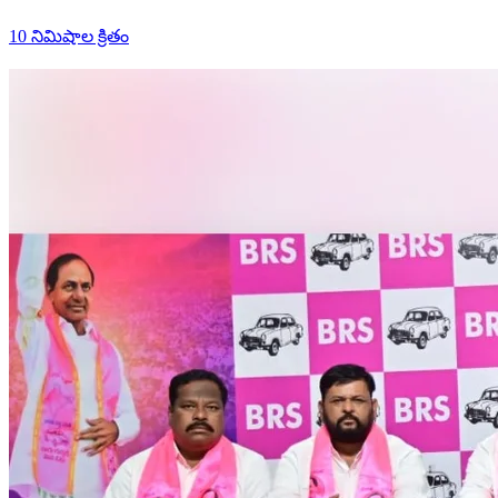
10 నిమిషాల క్రితం