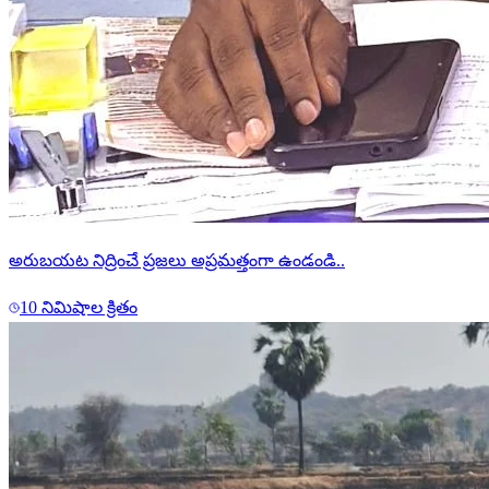
అరుబయట నిద్రించే ప్రజలు అప్రమత్తంగా ఉండండి..
10 నిమిషాల క్రితం