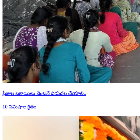
ఫీజుల బకాయిలు వెంటనే విడుదల చేయాలి..
10 నిమిషాల క్రితం