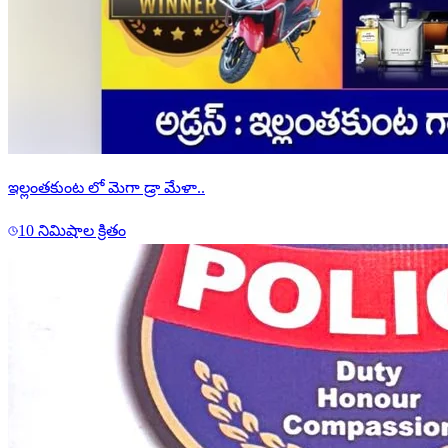
ఇల్లంతకుంట లో మెగా డ్రా మేళా..
10 నిమిషాల క్రితం