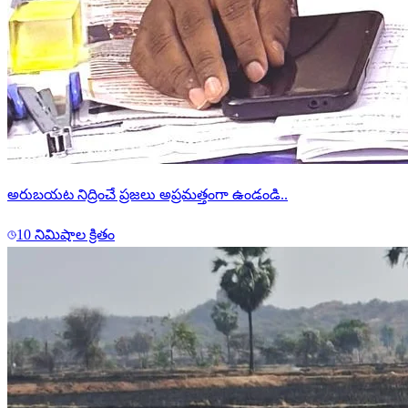
అరుబయట నిద్రించే ప్రజలు అప్రమత్తంగా ఉండండి..
10 నిమిషాల క్రితం