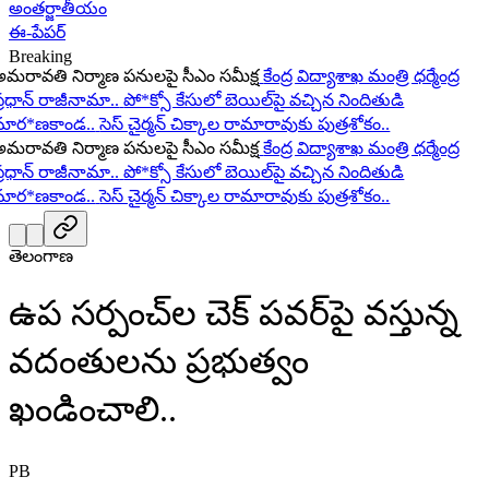
అంతర్జాతీయం
ఈ-పేపర్
Breaking
ావతి నిర్మాణ పనులపై సీఎం సమీక్ష
కేంద్ర విద్యాశాఖ మంత్రి ధర్మేంద్ర
ధాన్ రాజీనామా..
పో*క్సో కేసులో బెయిల్‌పై వచ్చిన నిందితుడి
ర*ణకాండ..
సెస్ చైర్మన్ చిక్కాల రామారావుకు పుత్రశోకం..
ావతి నిర్మాణ పనులపై సీఎం సమీక్ష
కేంద్ర విద్యాశాఖ మంత్రి ధర్మేంద్ర
ధాన్ రాజీనామా..
పో*క్సో కేసులో బెయిల్‌పై వచ్చిన నిందితుడి
ర*ణకాండ..
సెస్ చైర్మన్ చిక్కాల రామారావుకు పుత్రశోకం..
తెలంగాణ
ఉప సర్పంచ్‌ల చెక్ పవర్‌పై వస్తున్న
వదంతులను ప్రభుత్వం
ఖండించాలి..
PB