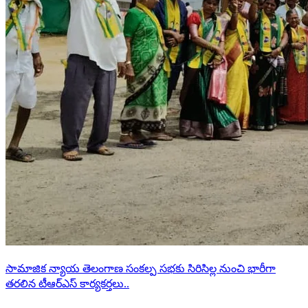
సామాజిక న్యాయ తెలంగాణ సంకల్ప సభకు సిరిసిల్ల నుంచి భారీగా
తరలిన టీఆర్ఎస్ కార్యకర్తలు..