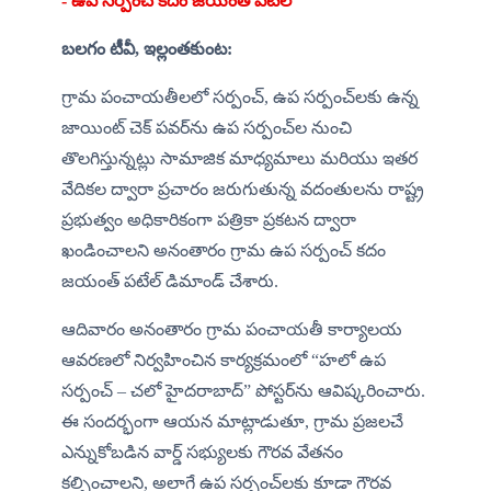
- ఉప సర్పంచ్ కదం జయంత్ పటేల్
బలగం టీవీ, ఇల్లంతకుంట:
గ్రామ పంచాయతీలలో సర్పంచ్, ఉప సర్పంచ్‌లకు ఉన్న 
జాయింట్ చెక్ పవర్‌ను ఉప సర్పంచ్‌ల నుంచి 
తొలగిస్తున్నట్లు సామాజిక మాధ్యమాలు మరియు ఇతర 
వేదికల ద్వారా ప్రచారం జరుగుతున్న వదంతులను రాష్ట్ర 
ప్రభుత్వం అధికారికంగా పత్రికా ప్రకటన ద్వారా 
ఖండించాలని అనంతారం గ్రామ ఉప సర్పంచ్ కదం 
జయంత్ పటేల్ డిమాండ్ చేశారు.
ఆదివారం అనంతారం గ్రామ పంచాయతీ కార్యాలయ 
ఆవరణలో నిర్వహించిన కార్యక్రమంలో “హలో ఉప 
సర్పంచ్ – చలో హైదరాబాద్” పోస్టర్‌ను ఆవిష్కరించారు. 
ఈ సందర్భంగా ఆయన మాట్లాడుతూ, గ్రామ ప్రజలచే 
ఎన్నుకోబడిన వార్డ్ సభ్యులకు గౌరవ వేతనం 
కల్పించాలని, అలాగే ఉప సర్పంచ్‌లకు కూడా గౌరవ 