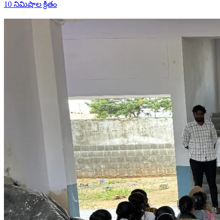
10 నిమిషాల క్రితం