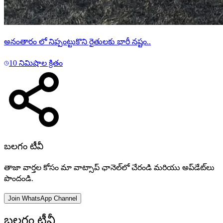
అనంతారం లో నిప్పంట్టుకొని రైతులకు భారీ నష్టం..
10 నిమిషాల క్రితం
బలగం టీవీ
తాజా వార్తల కోసం మా వాట్సాప్ ఛానెల్‌లో చేరండి మరియు అప్‌డేట్‌లు
పొందండి.
Join WhatsApp Channel
బలగం టీవీ