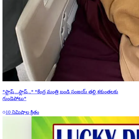
*ఫ్లాష్....ఫ్లాష్...* *కేంద్ర మంత్రి బండి సంజయ్ తల్లి శకుంతలకు
గుండెపోటు*
10 నిమిషాల క్రితం