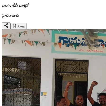
బలగం టీవీ బ్యూరో
హైదరాబాద్
Save