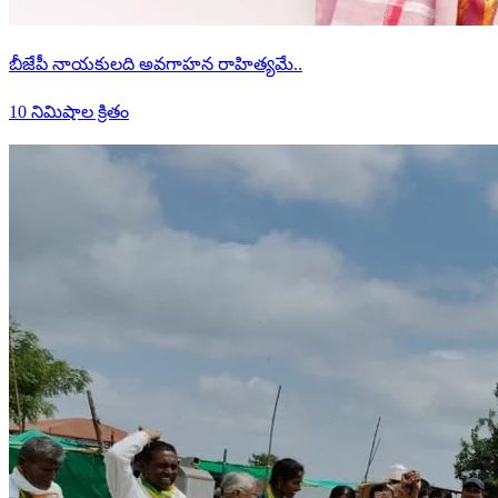
బీజేపీ నాయకులది అవగాహన రాహిత్యమే..
10 నిమిషాల క్రితం