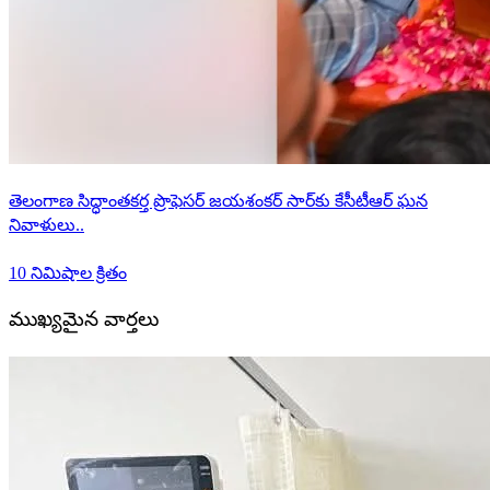
తెలంగాణ సిద్ధాంతకర్త ప్రొఫెసర్ జయశంకర్ సార్‌కు కేసీటీఆర్ ఘన
నివాళులు..
10 నిమిషాల క్రితం
ముఖ్యమైన వార్తలు