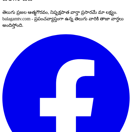
తెలుగు ప్రజల ఆత్మగౌరవం, నిష్పక్షపాత వార్తా ప్రసారమే మా లక్ష్యం.
balagamtv.com - ప్రపంచవ్యాప్తంగా ఉన్న తెలుగు వారికి తాజా వార్తలు
అందిస్తోంది.