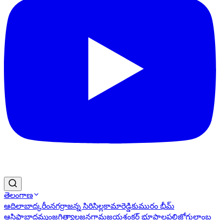
తెలంగాణ
ఆదిలాబాద్
కరీంనగర్
రాజన్న సిరిసిల్ల
కామారెడ్డి
కుమురం భీమ్
ఆసిఫాబాద్
ఖమ్మం
జగిత్యాల
జనగామ
జయశంకర్ భూపాలపల్లి
జోగులాంబ