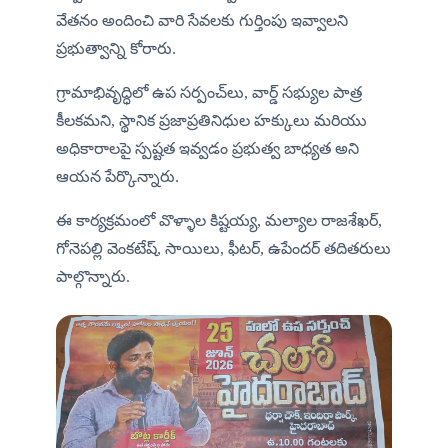
వేతనం అందించి వారి సేవలకు గుర్తింపు ఇవ్వాలని 
ప్రభుత్వాన్ని కోరారు.
గ్రామాభివృద్ధిలో ఉప సర్పంచ్‌లు, వార్డ్ సభ్యుల పాత్ర 
కీలకమని, స్థానిక ప్రజాప్రతినిధుల హక్కులు మరియు 
అధికారాలపై స్పష్టత ఇవ్వడం ప్రభుత్వ బాధ్యత అని 
ఆయన పేర్కొన్నారు.
ఈ కార్యక్రమంలో వొళ్ళాల కిష్టయ్య, మల్యాల రాజశేఖర్, 
గోనెపల్లి వెంకటేష్, సాయిలు, ఫీటర్, ఉపేందర్ తదితరులు 
పాల్గొన్నారు.