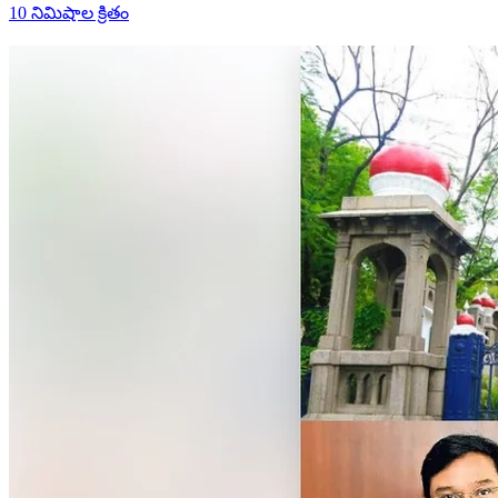
10 నిమిషాల క్రితం