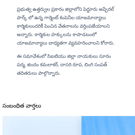
​ప్రభుత్వ ఉత్తర్వుల ప్రకారం జిల్లాలోని పెద్దూరు అప్పేరల్ 
పార్క్ లో ఉన్న గార్మెంట్ కంపెనీల యాజమాన్యాలు 
కార్మికులందరికీ పెంచిన వేతనాలను వర్తింపజేయాలని 
అన్నారు. కార్మికుల హక్కులను కాపాడటంలో 
యాజమాన్యాలు బాధ్యతగా వ్యవహరించాలని కోరారు. 
ఈ సమావేశంలో సిఐటియు జిల్లా నాయకులు సూరం 
పద్మ, జిందం కమలాకర్, దాసరి రూప, బింగి సంపత్ 
తదితరులు పాల్గొన్నారు.
సంబంధిత వార్తలు