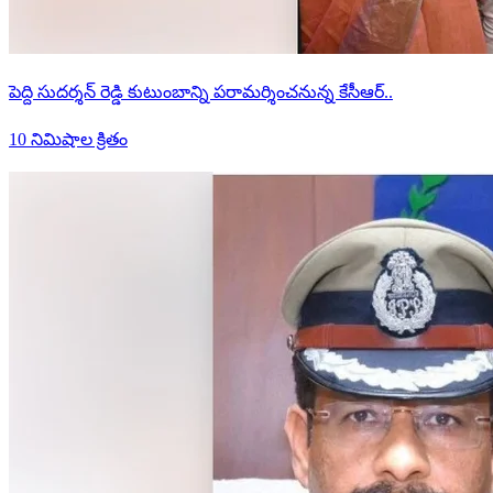
పెద్ది సుదర్శన్ రెడ్డి కుటుంబాన్ని పరామర్శించనున్న కేసీఆర్..
10 నిమిషాల క్రితం