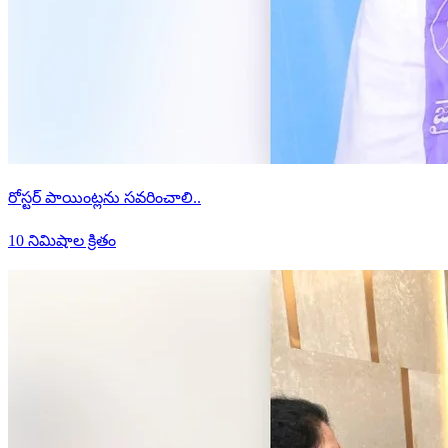
రోస్టర్ పాయింట్లను సవరించాలి..
10 నిమిషాల క్రితం