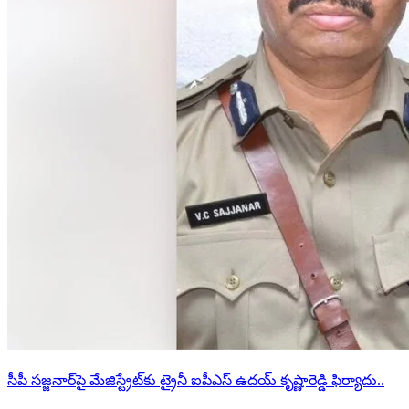
సీపీ సజ్జనార్‌పై మేజిస్ట్రేట్‌కు ట్రైనీ ఐపీఎస్ ఉదయ్ కృష్ణారెడ్డి ఫిర్యాదు..