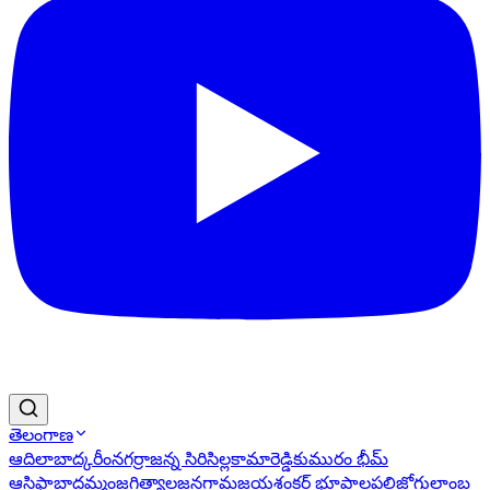
తెలంగాణ
ఆదిలాబాద్
కరీంనగర్
రాజన్న సిరిసిల్ల
కామారెడ్డి
కుమురం భీమ్
ఆసిఫాబాద్
ఖమ్మం
జగిత్యాల
జనగామ
జయశంకర్ భూపాలపల్లి
జోగులాంబ