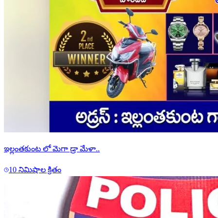
ఇల్లంతకుంట లో మెగా డ్రా మేళా..
10 నిమిషాల క్రితం