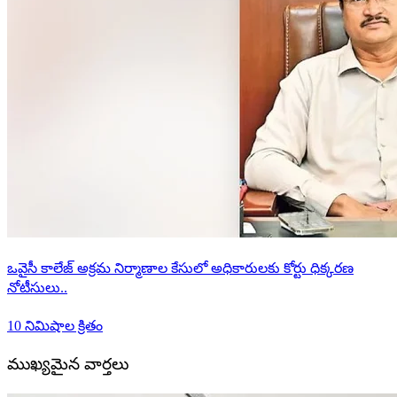
ఒవైసీ కాలేజ్ అక్రమ నిర్మాణాల కేసులో అధికారులకు కోర్టు ధిక్కరణ
నోటీసులు..
10 నిమిషాల క్రితం
ముఖ్యమైన వార్తలు