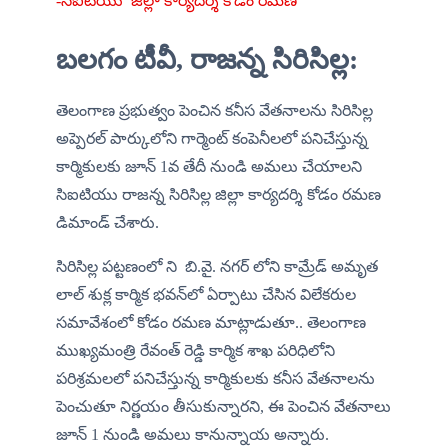
-సిఐటియు  జిల్లా కార్యదర్శి కోడం రమణ 
బలగం టీవీ, ​రాజన్న సిరిసిల్ల:
తెలంగాణ ప్రభుత్వం పెంచిన కనీస వేతనాలను సిరిసిల్ల 
అప్పెరల్ పార్కులోని గార్మెంట్ కంపెనీలలో పనిచేస్తున్న 
కార్మికులకు జూన్ 1వ తేదీ నుండి అమలు చేయాలని 
సిఐటియు రాజన్న సిరిసిల్ల జిల్లా కార్యదర్శి కోడం రమణ 
డిమాండ్ చేశారు. 
సిరిసిల్ల పట్టణంలో ని  బి.వై. నగర్ లోని కామ్రేడ్ అమృత 
లాల్ శుక్ల కార్మిక భవన్‌లో ఏర్పాటు చేసిన విలేకరుల 
సమావేశంలో కోడం రమణ మాట్లాడుతూ.. తెలంగాణ 
ముఖ్యమంత్రి రేవంత్ రెడ్డి కార్మిక శాఖ పరిధిలోని 
పరిశ్రమలలో పనిచేస్తున్న కార్మికులకు కనీస వేతనాలను 
పెంచుతూ నిర్ణయం తీసుకున్నారని, ఈ పెంచిన వేతనాలు 
జూన్ 1 నుండి అమలు కానున్నాయ అన్నారు.