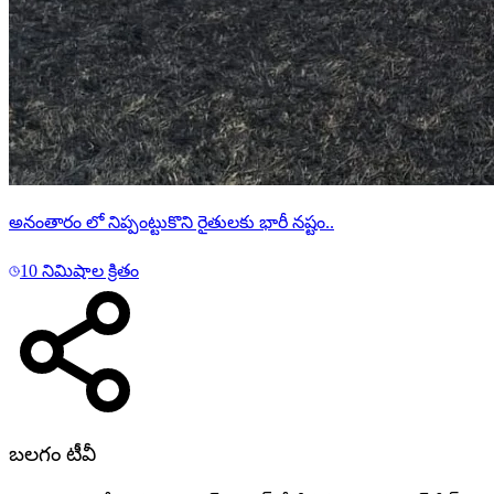
అనంతారం లో నిప్పంట్టుకొని రైతులకు భారీ నష్టం..
10 నిమిషాల క్రితం
బలగం టీవీ