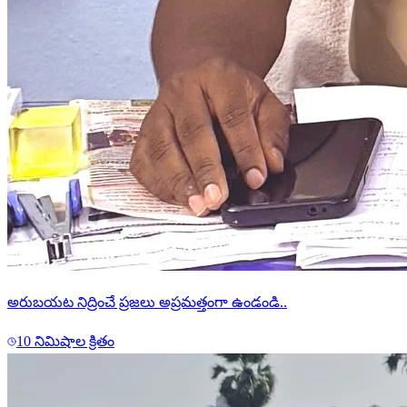
అరుబయట నిద్రించే ప్రజలు అప్రమత్తంగా ఉండండి..
10 నిమిషాల క్రితం