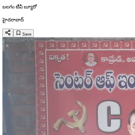
బలగం టీవీ బ్యూరో
హైదరాబాద్
Save