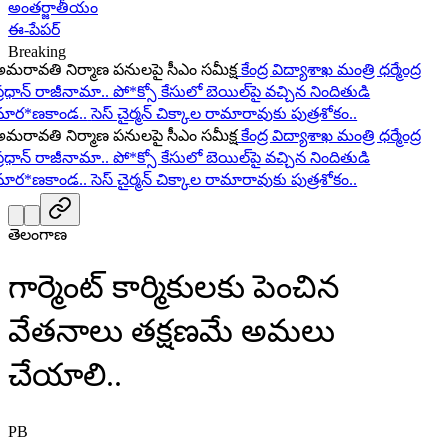
అంతర్జాతీయం
ఈ-పేపర్
Breaking
ావతి నిర్మాణ పనులపై సీఎం సమీక్ష
కేంద్ర విద్యాశాఖ మంత్రి ధర్మేంద్ర
ధాన్ రాజీనామా..
పో*క్సో కేసులో బెయిల్‌పై వచ్చిన నిందితుడి
ర*ణకాండ..
సెస్ చైర్మన్ చిక్కాల రామారావుకు పుత్రశోకం..
ావతి నిర్మాణ పనులపై సీఎం సమీక్ష
కేంద్ర విద్యాశాఖ మంత్రి ధర్మేంద్ర
ధాన్ రాజీనామా..
పో*క్సో కేసులో బెయిల్‌పై వచ్చిన నిందితుడి
ర*ణకాండ..
సెస్ చైర్మన్ చిక్కాల రామారావుకు పుత్రశోకం..
తెలంగాణ
గార్మెంట్ కార్మికులకు పెంచిన
వేతనాలు తక్షణమే అమలు
చేయాలి..
PB