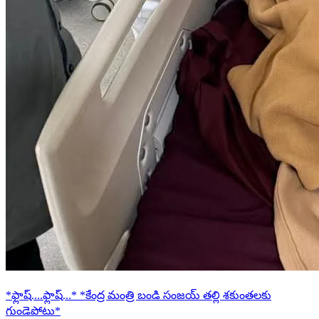
*ఫ్లాష్....ఫ్లాష్...* *కేంద్ర మంత్రి బండి సంజయ్ తల్లి శకుంతలకు
గుండెపోటు*