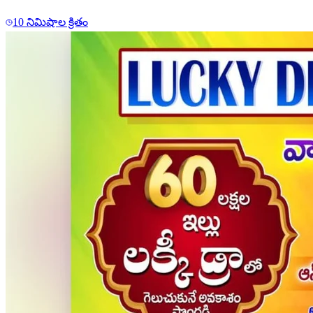
10 నిమిషాల క్రితం