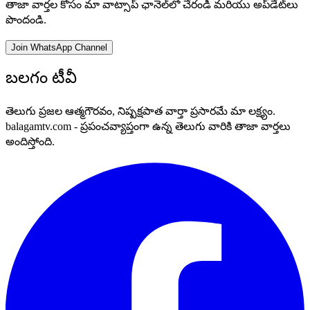
తాజా వార్తల కోసం మా వాట్సాప్ ఛానెల్‌లో చేరండి మరియు అప్‌డేట్‌లు
పొందండి.
Join WhatsApp Channel
బలగం టీవీ
తెలుగు ప్రజల ఆత్మగౌరవం, నిష్పక్షపాత వార్తా ప్రసారమే మా లక్ష్యం.
balagamtv.com - ప్రపంచవ్యాప్తంగా ఉన్న తెలుగు వారికి తాజా వార్తలు
అందిస్తోంది.