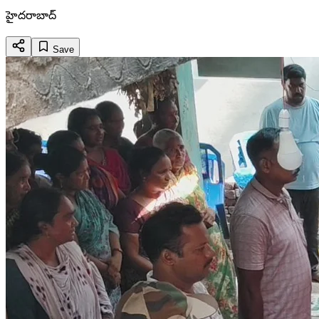
హైదరాబాద్
Save