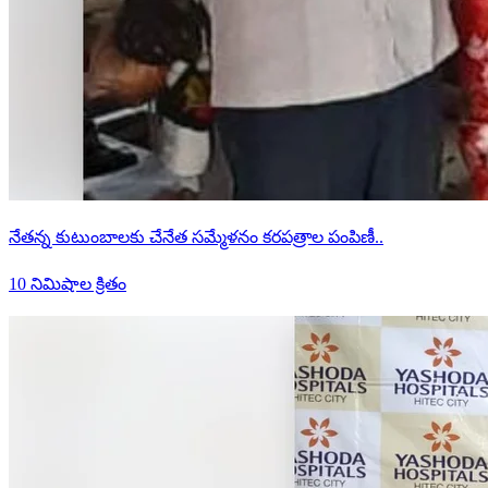
నేతన్న కుటుంబాలకు చేనేత సమ్మేళనం కరపత్రాల పంపిణీ..
10 నిమిషాల క్రితం