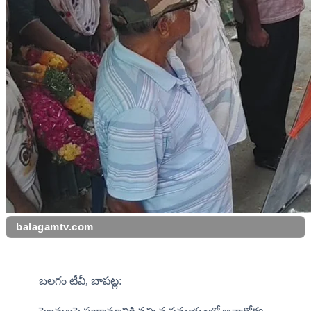
balagamtv.com
బలగం టీవీ, బాపట్ల: