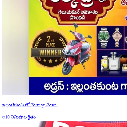
ఇల్లంతకుంట లో మెగా డ్రా మేళా..
10 నిమిషాల క్రితం