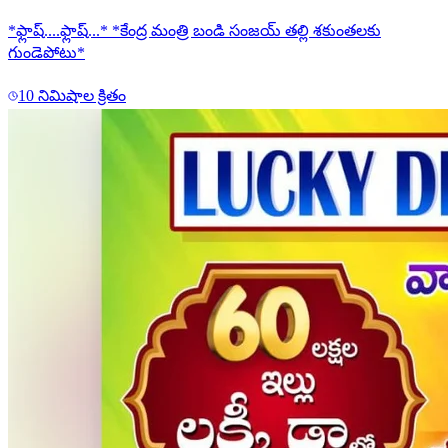
*ఫ్లాష్....ఫ్లాష్...* *కేంద్ర మంత్రి బండి సంజయ్ తల్లి శకుంతలకు
గుండెపోటు*
10 నిమిషాల క్రితం