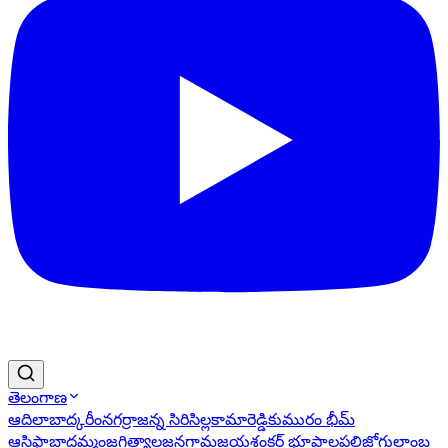
తెలంగాణ
ఆదిలాబాద్
కరీంనగర్
రాజన్న సిరిసిల్ల
కామారెడ్డి
కుమురం భీమ్
ఆసిఫాబాద్
ఖమ్మం
జగిత్యాల
జనగామ
జయశంకర్ భూపాలపల్లి
జోగులాంబ