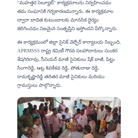
“మహత్తర సెల్యూట్” కార్యక్రమాలను నిర్వహించడం 
తమ సంఘానికి గర్వకారణమన్నారు. ఈ కార్యక్రమాల 
ద్వారా బాధిత కుటుంబాలకు మానసిక ధైర్యం 
కలిగించడం నిజమైన సంతృప్తిని ఇస్తోందని పేర్కొన్నారు.
ఈ కార్యక్రమంలో జిల్లా సైనిక్ వెల్ఫేర్ కార్యాలయ సిబ్బంది, 
APRMSSS రాష్ట్ర కమిటీ గౌరవ సలహాదారులు సుంకర 
శేషగిరిరావు, సీనియర్ మాజీ సైనికులు షేక్ బాజీ, పిట్టు 
సింగారెడ్డి, ఆట్ల శివకేశవ రెడ్డి, పోతురాజు రెడ్డి, 
రామకృష్ణారెడ్డి తదితర మాజీ సైనికులు మరియు 
గ్రామస్తులు పాల్గొన్నారు.