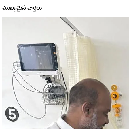
ముఖ్యమైన వార్తలు