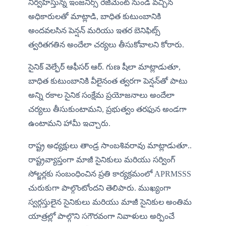
నిర్వహిస్తున్న ఇంజనీర్స్ రెజిమెంట్ నుండి వచ్చిన 
అధికారులతో మాట్లాడి, బాధిత కుటుంబానికి 
అందవలసిన పెన్షన్ మరియు ఇతర బెనిఫిట్స్ 
త్వరితగతిన అందేలా చర్యలు తీసుకోవాలని కోరారు.
సైనిక్ వెల్ఫేర్ ఆఫీసర్ ఆర్. గుణ షీలా మాట్లాడుతూ, 
బాధిత కుటుంబానికి వీలైనంత త్వరగా పెన్షన్‌తో పాటు 
అన్ని రకాల సైనిక సంక్షేమ ప్రయోజనాలు అందేలా 
చర్యలు తీసుకుంటామని, ప్రభుత్వం తరఫున అండగా 
ఉంటామని హామీ ఇచ్చారు.
రాష్ట్ర అధ్యక్షులు తాండ్ర సాంబశివరావు మాట్లాడుతూ.. 
రాష్ట్రవ్యాప్తంగా మాజీ సైనికులు మరియు సర్వింగ్ 
సోల్జర్లకు సంబంధించిన ప్రతి కార్యక్రమంలో APRMSSS 
చురుకుగా పాల్గొంటోందని తెలిపారు. ముఖ్యంగా 
స్వర్గస్తులైన సైనికులు మరియు మాజీ సైనికుల అంతిమ 
యాత్రల్లో పాల్గొని సగౌరవంగా నివాళులు అర్పించే 