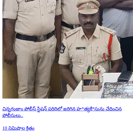
చిన్నగంజాం పోలీస్ స్టేషన్ పరిధిలో జరిగిన హ*త్యకే*సును ఛేదించిన
పోలీసులు..
10 నిమిషాల క్రితం