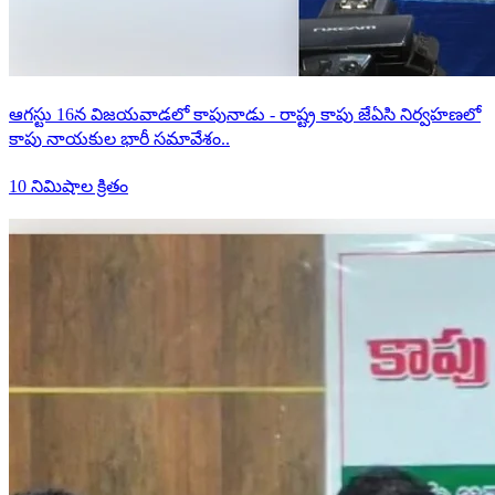
ఆగస్టు 16న విజయవాడలో కాపునాడు - రాష్ట్ర కాపు జేఏసి నిర్వహణలో
కాపు నాయకుల భారీ సమావేశం..
10 నిమిషాల క్రితం