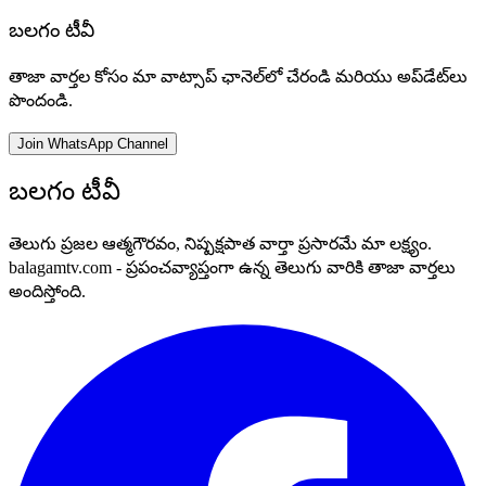
బలగం టీవీ
తాజా వార్తల కోసం మా వాట్సాప్ ఛానెల్‌లో చేరండి మరియు అప్‌డేట్‌లు
పొందండి.
Join WhatsApp Channel
బలగం టీవీ
తెలుగు ప్రజల ఆత్మగౌరవం, నిష్పక్షపాత వార్తా ప్రసారమే మా లక్ష్యం.
balagamtv.com - ప్రపంచవ్యాప్తంగా ఉన్న తెలుగు వారికి తాజా వార్తలు
అందిస్తోంది.