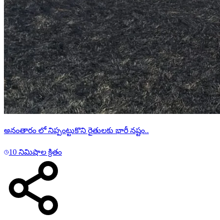
అనంతారం లో నిప్పంట్టుకొని రైతులకు భారీ నష్టం..
10 నిమిషాల క్రితం