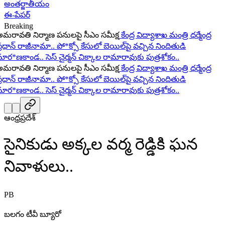
అంతర్జాతీయం
ఈ-పేపర్
Breaking
రావతి నిర్మాణ పనులపై సీఎం సమీక్ష
కేంద్ర విద్యాశాఖ మంత్రి ధర్మేంద్ర
ధాన్ రాజీనామా..
పో*క్సో కేసులో బెయిల్‌పై వచ్చిన నిందితుడి
ర*ణకాండ..
సెస్ చైర్మన్ చిక్కాల రామారావుకు పుత్రశోకం..
రావతి నిర్మాణ పనులపై సీఎం సమీక్ష
కేంద్ర విద్యాశాఖ మంత్రి ధర్మేంద్ర
ధాన్ రాజీనామా..
పో*క్సో కేసులో బెయిల్‌పై వచ్చిన నిందితుడి
ర*ణకాండ..
సెస్ చైర్మన్ చిక్కాల రామారావుకు పుత్రశోకం..
ఆంధ్రప్రదేశ్
సైనికుడు అక్కల వర్మ రెడ్డికి ఘన
నివాళులు..
PB
బలగం టీవీ బ్యూరో