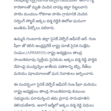
సెలవులపై స్వగ్రామానికి వచ్చిన సమయంలో అనారోగ్య 
కారణాలతో మృతి చెందిన బాపట్ల జిల్లా పిట్టలవాని 
పాలెం మండలం గోకరాజు పాలెం గ్రామానికి చెందిన 
సర్వింగ్ సోల్జర్ అక్కల వర్మ రెడ్డికి ఈరోజు ఘనంగా 
అంతిమ వీడ్కోలు పలికారు.
ఉమ్మడి గుంటూరు జిల్లా సైనిక్ వెల్ఫేర్ ఆఫీసర్ ఆర్. గుణ 
షీలా తో కలిసి ఆంధ్రప్రదేశ్ రాష్ట్ర మాజీ సైనిక సంక్షేమ 
సంఘం (APRMSSS) రాష్ట్ర అధ్యక్షులు తాండ్ర 
సాంబశివరావు స్వర్గీయ సైనికుడు అక్కల వర్మ రెడ్డి పార్ధివ 
దేహంపై మువ్వన్నెల జాతీయ పతాకాన్ని కప్పి, రీత్‌లు 
మరియు పూలమాలలతో ఘన నివాళులు అర్పించారు.
ఈ సందర్భంగా సైనిక్ వెల్ఫేర్ ఆఫీసర్ గుణ షీలా మరియు 
రాష్ట్ర అధ్యక్షులు తాండ్ర సాంబశివరావు కుటుంబ 
సభ్యులను పరామర్శించి తమ ప్రగాఢ సానుభూతిని 
తెలియజేశారు. అలాగే ఆర్మీలో అక్కల వర్మ రెడ్డి విధులు 