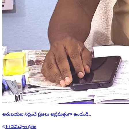
అరుబయట నిద్రించే ప్రజలు అప్రమత్తంగా ఉండండి..
10 నిమిషాల క్రితం