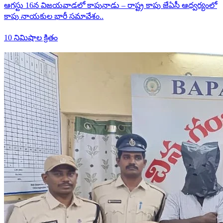
ఆగస్టు 16న విజయవాడలో కాపునాడు – రాష్ట్ర కాపు జేఏసీ ఆధ్వర్యంలో
కాపు నాయకుల భారీ సమావేశం..
10 నిమిషాల క్రితం