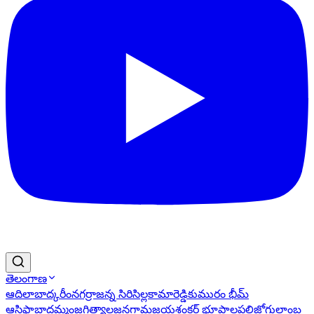
తెలంగాణ
ఆదిలాబాద్
కరీంనగర్
రాజన్న సిరిసిల్ల
కామారెడ్డి
కుమురం భీమ్
ఆసిఫాబాద్
ఖమ్మం
జగిత్యాల
జనగామ
జయశంకర్ భూపాలపల్లి
జోగులాంబ