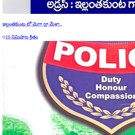
ఇల్లంతకుంట లో మెగా డ్రా మేళా..
10 నిమిషాల క్రితం