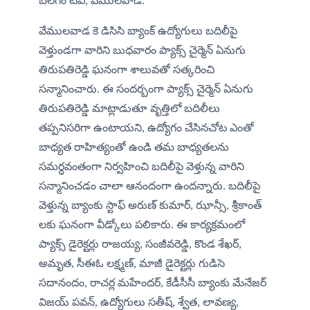
బలగం టీవీ, వేములవాడ:
వేములవాడ కె డిసిసి బ్యాంక్ ఉద్యోగులు బదిలీపై 
వెళ్తుండగా వారిని బుధవారం ప్యాక్స్ చైర్మెన్ ఏనుగు 
తిరుపతిరెడ్డి ఘనంగా శాలువతో సత్కరించి 
సన్మానించారు. ఈ సందర్బంగా ప్యాక్స్ చైర్మెన్ ఏనుగు 
తిరుపతిరెడ్డి మాట్లాడుతూ వృత్తిలో బదిలీలు 
తప్పనిసరిగా ఉంటాయని, ఉద్యోగం చేసినచోట ఎంతో 
బాధ్యత రాహిత్యంతో ఉండి తమ బాధ్యతలను 
సమర్ధవంతంగా నిర్వహించి బదిలీపై వెళ్తున్న వారిని 
సన్మానించడం చాలా ఆనందంగా ఉందన్నారు. బదిలీపై 
వెళ్తున్న బ్యాంకు స్టాఫ్ అరుణ్ కుమార్, ఝాన్సీ, శ్రీకాంత్ 
లకు ఘనంగా వీడ్కోలు పలికారు. ఈ కార్యక్రమంలో 
ప్యాక్స్ డైరెక్టర్లు రాజయ్య, సంజీవరెడ్డి, కొండ శేఖర్, 
అమృత, సీఈఓ లక్ష్మణ్, మాజీ డైరెక్టర్లు గుడిసె 
సదానందం, రాచర్ల మహేందర్, కేడీసీసీ బ్యాంకు మేనేజర్ 
విజయ్ పవన్, ఉద్యోగులు సతీష్, శ్వేత, లావణ్య, 