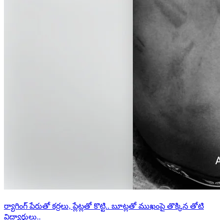
ర్యాగింగ్ పేరుతో కర్రలు, ప్లేట్లతో కొట్టి.. బూట్లతో ముఖంపై తొక్కిన తోటి
విద్యార్థులు..