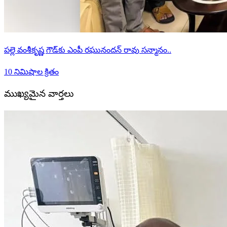
పల్లె వంశీకృష్ణ గౌడ్‌కు ఎంపీ రఘునందన్ రావు సన్మానం..
10 నిమిషాల క్రితం
ముఖ్యమైన వార్తలు