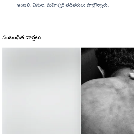
అంజలి, విమల, మహేశ్వరి తదితరులు పాల్గొన్నారు.
సంబంధిత వార్తలు