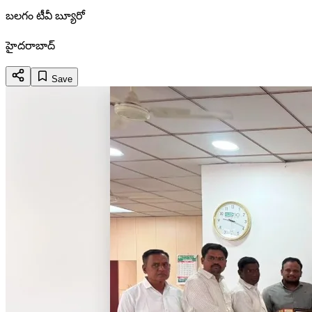
బలగం టీవీ బ్యూరో
హైదరాబాద్
Save