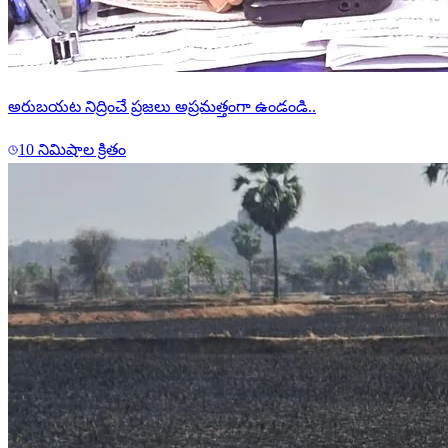
అరుబయట నిద్రించే ప్రజలు అప్రమత్తంగా ఉండండి..
10 నిమిషాల క్రితం