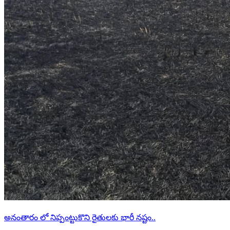
అనంతారం లో నిప్పంట్టుకొని రైతులకు భారీ నష్టం..