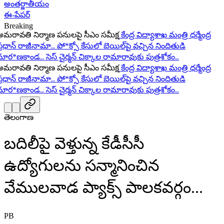
అంతర్జాతీయం
ఈ-పేపర్
Breaking
ావతి నిర్మాణ పనులపై సీఎం సమీక్ష
కేంద్ర విద్యాశాఖ మంత్రి ధర్మేంద్ర
ధాన్ రాజీనామా..
పో*క్సో కేసులో బెయిల్‌పై వచ్చిన నిందితుడి
ర*ణకాండ..
సెస్ చైర్మన్ చిక్కాల రామారావుకు పుత్రశోకం..
ావతి నిర్మాణ పనులపై సీఎం సమీక్ష
కేంద్ర విద్యాశాఖ మంత్రి ధర్మేంద్ర
ధాన్ రాజీనామా..
పో*క్సో కేసులో బెయిల్‌పై వచ్చిన నిందితుడి
ర*ణకాండ..
సెస్ చైర్మన్ చిక్కాల రామారావుకు పుత్రశోకం..
తెలంగాణ
బదిలీపై వెళ్తున్న కేడీసీసీ
ఉద్యోగులను సన్మానించిన
వేములవాడ ప్యాక్స్ పాలకవర్గం...
PB