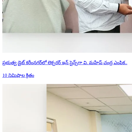
ప్రభుత్వ డైట్ కరీంనగర్‌లో లెక్చరర్ ఇన్ సైన్స్‌గా వి. మహేష్ చంద్ర ఎంపిక..
10 నిమిషాల క్రితం