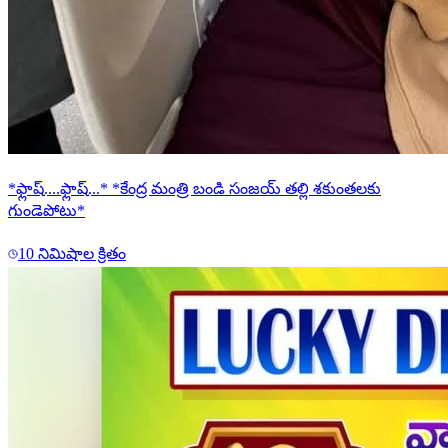
*ఫ్లాష్....ఫ్లాష్...* *కేంద్ర మంత్రి బండి సంజయ్ తల్లి శకుంతలకు
గుండెపోటు*
10 నిమిషాల క్రితం