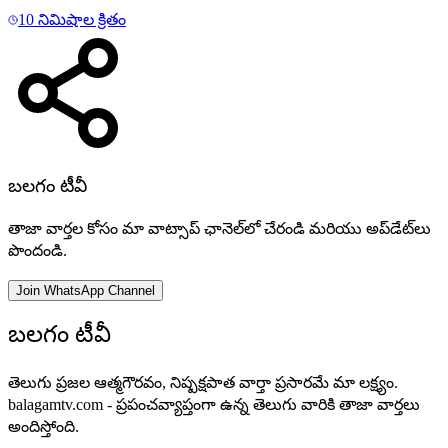
10 నిమిషాల క్రితం
బలగం టీవీ
తాజా వార్తల కోసం మా వాట్సాప్ ఛానెల్‌లో చేరండి మరియు అప్‌డేట్‌లు
పొందండి.
Join WhatsApp Channel
బలగం టీవీ
తెలుగు ప్రజల ఆత్మగౌరవం, నిష్పక్షపాత వార్తా ప్రసారమే మా లక్ష్యం.
balagamtv.com - ప్రపంచవ్యాప్తంగా ఉన్న తెలుగు వారికి తాజా వార్తలు
అందిస్తోంది.