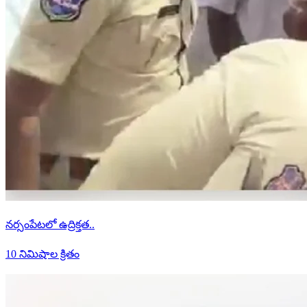
నర్సంపేటలో ఉద్రిక్తత..
10 నిమిషాల క్రితం