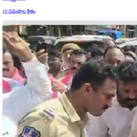
10 నిమిషాల క్రితం