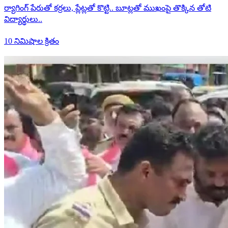
ర్యాగింగ్ పేరుతో కర్రలు, ప్లేట్లతో కొట్టి.. బూట్లతో ముఖంపై తొక్కిన తోటి
విద్యార్థులు..
10 నిమిషాల క్రితం