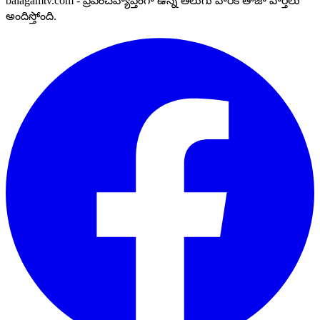
balagamtv.com - ప్రపంచవ్యాప్తంగా ఉన్న తెలుగు వారికి తాజా వార్తలు
అందిస్తోంది.