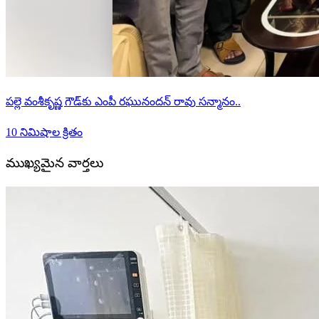
పల్లె వంశీకృష్ణ గౌడ్‌కు ఎంపీ రఘునందన్ రావు సన్మానం..
10 నిమిషాల క్రితం
ముఖ్యమైన వార్తలు