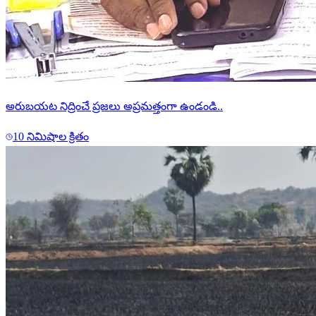
అరుబయట నిద్రించే ప్రజలు అప్రమత్తంగా ఉండండి..
10 నిమిషాల క్రితం