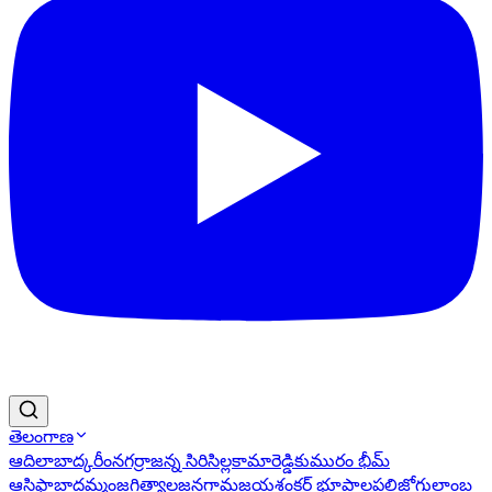
తెలంగాణ
ఆదిలాబాద్
కరీంనగర్
రాజన్న సిరిసిల్ల
కామారెడ్డి
కుమురం భీమ్
ఆసిఫాబాద్
ఖమ్మం
జగిత్యాల
జనగామ
జయశంకర్ భూపాలపల్లి
జోగులాంబ