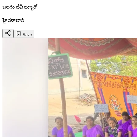
బలగం టీవీ బ్యూరో
హైదరాబాద్
Save