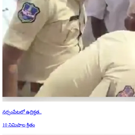
నర్సంపేటలో ఉద్రిక్తత..
10 నిమిషాల క్రితం