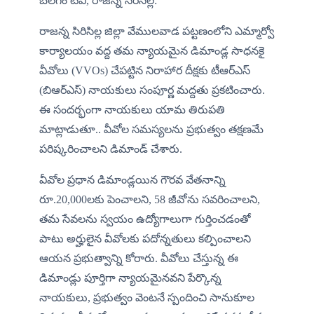
బలగం టీవీ,
రాజన్న సిరిసిల్ల:
రాజన్న సిరిసిల్ల జిల్లా వేములవాడ పట్టణంలోని ఎమ్మార్వో 
కార్యాలయం వద్ద తమ న్యాయమైన డిమాండ్ల సాధనకై 
వీవోలు (VVOs) చేపట్టిన నిరాహార దీక్షకు టీఆర్ఎస్ 
(బిఆర్ఎస్) నాయకులు సంపూర్ణ మద్దతు ప్రకటించారు. 
ఈ సందర్భంగా నాయకులు యామ తిరుపతి 
మాట్లాడుతూ.. వీవోల సమస్యలను ప్రభుత్వం తక్షణమే 
పరిష్కరించాలని డిమాండ్ చేశారు.
వీవోల ప్రధాన డిమాండ్లయిన గౌరవ వేతనాన్ని 
రూ.20,000లకు పెంచాలని, 58 జీవోను సవరించాలని, 
తమ సేవలను స్వయం ఉద్యోగాలుగా గుర్తించడంతో 
పాటు అర్హులైన వీవోలకు పదోన్నతులు కల్పించాలని 
ఆయన ప్రభుత్వాన్ని కోరారు. వీవోలు చేస్తున్న ఈ 
డిమాండ్లు పూర్తిగా న్యాయమైనవని పేర్కొన్న 
నాయకులు, ప్రభుత్వం వెంటనే స్పందించి సానుకూల 