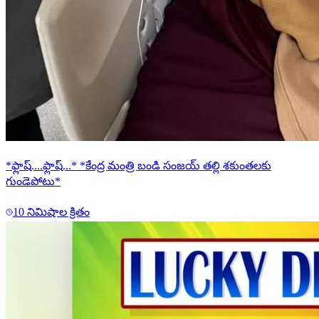
*ఫ్లాష్....ఫ్లాష్...* *కేంద్ర మంత్రి బండి సంజయ్ తల్లి శకుంతలకు
గుండెపోటు*
10 నిమిషాల క్రితం