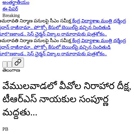
అంతర్జాతీయం
ఈ-పేపర్
Breaking
ావతి నిర్మాణ పనులపై సీఎం సమీక్ష
కేంద్ర విద్యాశాఖ మంత్రి ధర్మేంద్ర
ధాన్ రాజీనామా..
పో*క్సో కేసులో బెయిల్‌పై వచ్చిన నిందితుడి
ర*ణకాండ..
సెస్ చైర్మన్ చిక్కాల రామారావుకు పుత్రశోకం..
ావతి నిర్మాణ పనులపై సీఎం సమీక్ష
కేంద్ర విద్యాశాఖ మంత్రి ధర్మేంద్ర
ధాన్ రాజీనామా..
పో*క్సో కేసులో బెయిల్‌పై వచ్చిన నిందితుడి
ర*ణకాండ..
సెస్ చైర్మన్ చిక్కాల రామారావుకు పుత్రశోకం..
తెలంగాణ
వేములవాడలో వీవోల నిరాహార దీక్ష,
టీఆర్ఎస్ నాయకుల సంపూర్ణ
మద్దతు...
PB