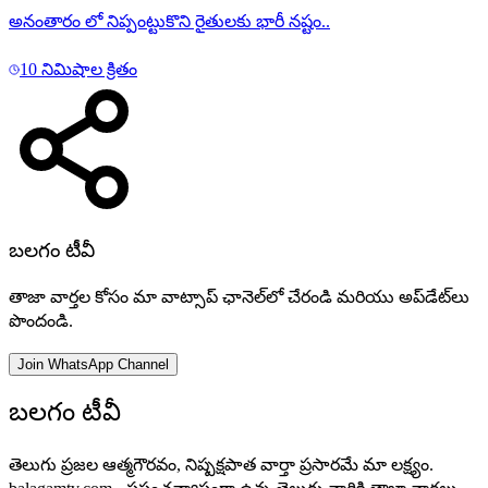
అనంతారం లో నిప్పంట్టుకొని రైతులకు భారీ నష్టం..
10 నిమిషాల క్రితం
బలగం టీవీ
తాజా వార్తల కోసం మా వాట్సాప్ ఛానెల్‌లో చేరండి మరియు అప్‌డేట్‌లు
పొందండి.
Join WhatsApp Channel
బలగం టీవీ
తెలుగు ప్రజల ఆత్మగౌరవం, నిష్పక్షపాత వార్తా ప్రసారమే మా లక్ష్యం.