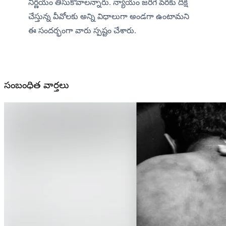
నిర్ణయం తీసుకోవాలన్నారు. న్యాయం జరిగే వరకు దీక్ష 
చేస్తున్న వీవోలకు అన్ని విధాలుగా అండగా ఉంటామని 
ఈ సందర్భంగా వారు స్పష్టం చేశారు.
సంబంధిత వార్తలు