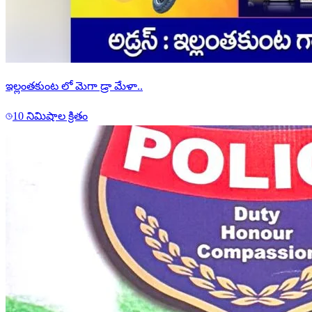
ఇల్లంతకుంట లో మెగా డ్రా మేళా..
10 నిమిషాల క్రితం