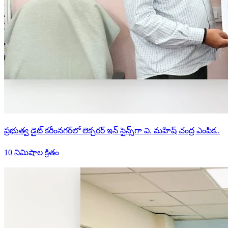
ప్రభుత్వ డైట్ కరీంనగర్‌లో లెక్చరర్ ఇన్ సైన్స్‌గా వి. మహేష్ చంద్ర ఎంపిక..
10 నిమిషాల క్రితం