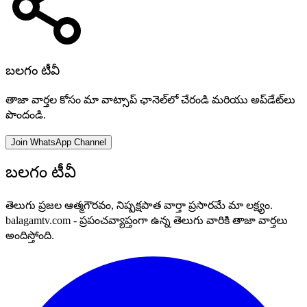
బలగం టీవీ
తాజా వార్తల కోసం మా వాట్సాప్ ఛానెల్‌లో చేరండి మరియు అప్‌డేట్‌లు
పొందండి.
Join WhatsApp Channel
బలగం టీవీ
తెలుగు ప్రజల ఆత్మగౌరవం, నిష్పక్షపాత వార్తా ప్రసారమే మా లక్ష్యం.
balagamtv.com - ప్రపంచవ్యాప్తంగా ఉన్న తెలుగు వారికి తాజా వార్తలు
అందిస్తోంది.