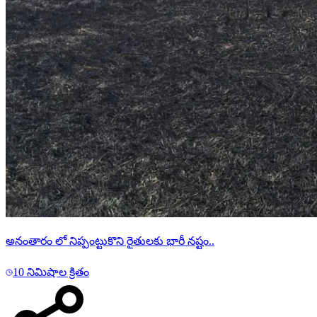
అనంతారం లో నిప్పంట్టుకొని రైతులకు భారీ నష్టం..
10 నిమిషాల క్రితం