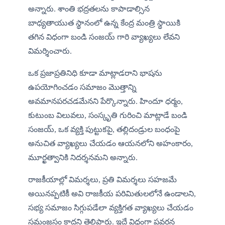
అన్నారు. శాంతి భద్రతలను కాపాడాల్సిన 
బాధ్యతాయుత స్థానంలో ఉన్న కేంద్ర మంత్రి స్థాయికి 
తగిన విధంగా బండి సంజయ్ గారి వ్యాఖ్యలు లేవని 
విమర్శించారు.
ఒక ప్రజాప్రతినిధి కూడా మాట్లాడరాని భాషను 
ఉపయోగించడం సమాజం మొత్తాన్ని 
అవమానపరచడమేనని పేర్కొన్నారు. హిందూ ధర్మం, 
కుటుంబ విలువలు, సంస్కృతి గురించి మాట్లాడే బండి 
సంజయ్, ఒక వ్యక్తి పుట్టుకపై, తల్లిదండ్రుల బంధంపై 
అనుచిత వ్యాఖ్యలు చేయడం ఆయనలోని అహంకారం, 
మూర్ఖత్వానికి నిదర్శనమని అన్నారు.
రాజకీయాల్లో విమర్శలు, ప్రతి విమర్శలు సహజమే 
అయినప్పటికీ అవి రాజకీయ పరిమితులలోనే ఉండాలని, 
సభ్య సమాజం సిగ్గుపడేలా వ్యక్తిగత వ్యాఖ్యలు చేయడం 
సమంజసం కాదని తెలిపారు. ఇదే విధంగా ప్రవర్తన 