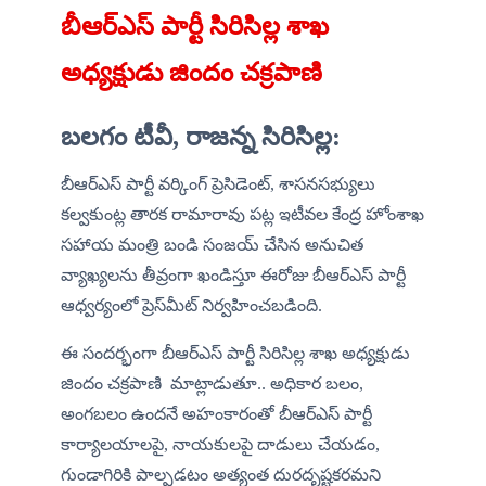
బీఆర్ఎస్ పార్టీ సిరిసిల్ల శాఖ 
అధ్యక్షుడు జిందం చక్రపాణి 
బలగం టీవీ, రాజన్న సిరిసిల్ల:
బీఆర్ఎస్ పార్టీ వర్కింగ్ ప్రెసిడెంట్, శాసనసభ్యులు 
కల్వకుంట్ల తారక రామారావు పట్ల ఇటీవల కేంద్ర హోంశాఖ 
సహాయ మంత్రి బండి సంజయ్ చేసిన అనుచిత 
వ్యాఖ్యలను తీవ్రంగా ఖండిస్తూ ఈరోజు బీఆర్ఎస్ పార్టీ 
ఆధ్వర్యంలో ప్రెస్‌మీట్ నిర్వహించబడింది.
ఈ సందర్భంగా బీఆర్ఎస్ పార్టీ సిరిసిల్ల శాఖ అధ్యక్షుడు 
జిందం చక్రపాణి  మాట్లాడుతూ.. అధికార బలం, 
అంగబలం ఉందనే అహంకారంతో బీఆర్ఎస్ పార్టీ 
కార్యాలయాలపై, నాయకులపై దాడులు చేయడం, 
గుండాగిరికి పాల్పడటం అత్యంత దురదృష్టకరమని 