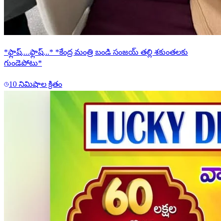
*ఫ్లాష్....ఫ్లాష్...* *కేంద్ర మంత్రి బండి సంజయ్ తల్లి శకుంతలకు
గుండెపోటు*
10 నిమిషాల క్రితం