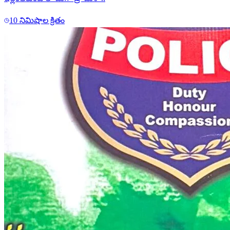
10 నిమిషాల క్రితం