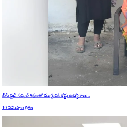
బీసీ స్టడీ సర్కిల్ శిక్షణతో ముగ్గురికి కోర్టు ఉద్యోగాలు..
10 నిమిషాల క్రితం