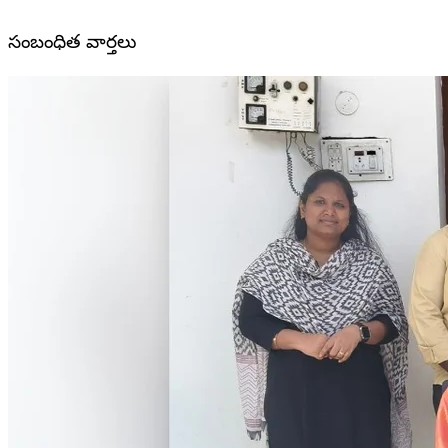
సంబంధిత వార్తలు