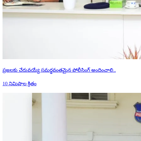
ప్రజలకు చేరువయ్యే సమర్థవంతమైన పోలీసింగ్ అందించాలి..
10 నిమిషాల క్రితం