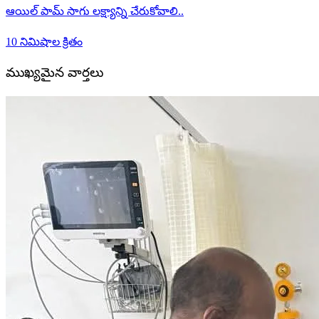
ఆయిల్ పామ్ సాగు లక్ష్యాన్ని చేరుకోవాలి..
10 నిమిషాల క్రితం
ముఖ్యమైన వార్తలు