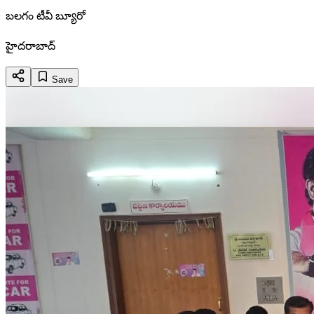
బలగం టీవీ బ్యూరో
హైదరాబాద్
Save