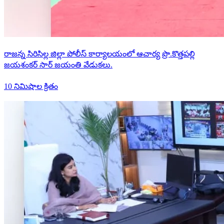
రాజన్న సిరిసిల్ల జిల్లా పోలీస్ కార్యాలయంలో ఆచార్య ప్రొ.కొత్తపల్లి
జయశంకర్ సార్ జయంతి వేడుకలు.
10 నిమిషాల క్రితం