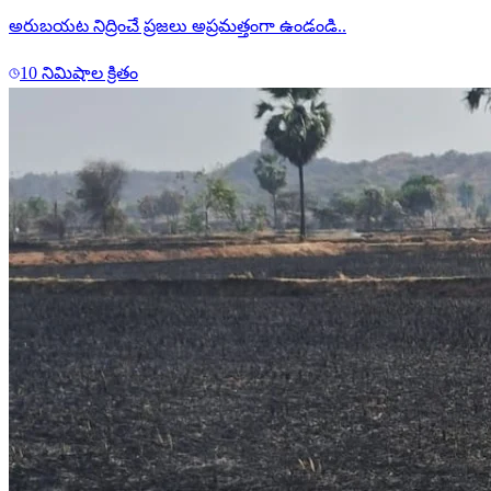
అరుబయట నిద్రించే ప్రజలు అప్రమత్తంగా ఉండండి..
10 నిమిషాల క్రితం