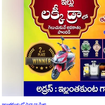
ఇల్లంతకుంట లో మెగా డ్రా మేళా..