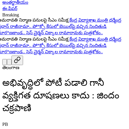
అంతర్జాతీయం
ఈ-పేపర్
Breaking
ావతి నిర్మాణ పనులపై సీఎం సమీక్ష
కేంద్ర విద్యాశాఖ మంత్రి ధర్మేంద్ర
ధాన్ రాజీనామా..
పో*క్సో కేసులో బెయిల్‌పై వచ్చిన నిందితుడి
ర*ణకాండ..
సెస్ చైర్మన్ చిక్కాల రామారావుకు పుత్రశోకం..
ావతి నిర్మాణ పనులపై సీఎం సమీక్ష
కేంద్ర విద్యాశాఖ మంత్రి ధర్మేంద్ర
ధాన్ రాజీనామా..
పో*క్సో కేసులో బెయిల్‌పై వచ్చిన నిందితుడి
ర*ణకాండ..
సెస్ చైర్మన్ చిక్కాల రామారావుకు పుత్రశోకం..
తెలంగాణ
అభివృద్ధిలో పోటీ పడాలి గానీ
వ్యక్తిగత దూషణలు కాదు : జిందం
చక్రపాణి
PB