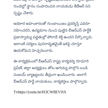
గుండెల్లో స్థానం సంపాదించిన నాయకుడు కేటీఆర్ నని 
స్పష్టం చేశారు.
అధికార అహంకారంతో గుండాయిజం ప్రదర్శిస్తే ఎవరూ 
సహించరని, ఉద్యమాల నుంచి పుట్టిన బీఆర్ఎస్ పార్టీకి 
ప్రజాస్వామ్య పద్ధతుల్లో పోరాడే శక్తి ఉందని పేర్కొన్నారు. 
ఇలాంటి చర్యలు పునరావృతమైతే ఇకపై చూస్తూ 
ఊరుకోమని హెచ్చరించారు.
ఈ కార్యక్రమంలో బీఆర్ఎస్ రాష్ట్ర కార్యదర్శి గూడూరి 
ప్రవీణ్, జిల్లా అధ్యక్షులు తోట ఆగయ్య పాల్గొని బండి 
సంజయ్ వ్యాఖ్యలను తీవ్రంగా ఖండించారు. అలాగే 
బీఆర్ఎస్ పార్టీ నాయకులు, కార్యకర్తలు పాల్గొన్నారు.
Tvhttps://youtu.be/H3CWflEVfJA