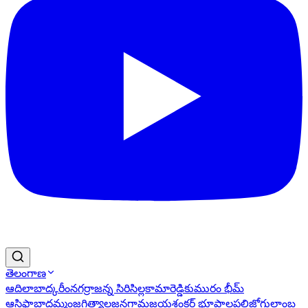
తెలంగాణ
ఆదిలాబాద్
కరీంనగర్
రాజన్న సిరిసిల్ల
కామారెడ్డి
కుమురం భీమ్
ఆసిఫాబాద్
ఖమ్మం
జగిత్యాల
జనగామ
జయశంకర్ భూపాలపల్లి
జోగులాంబ