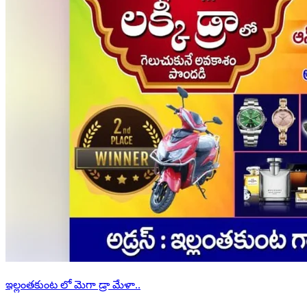
ఇల్లంతకుంట లో మెగా డ్రా మేళా..