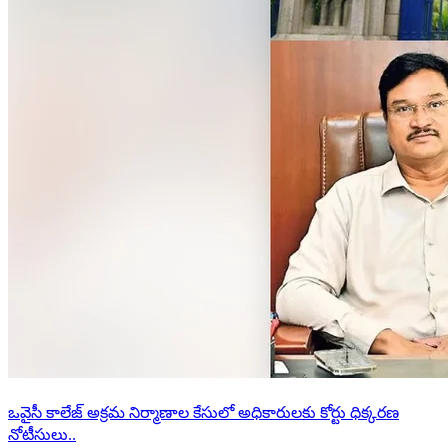
ఒవైసీ కాలేజ్ అక్రమ నిర్మాణాల కేసులో అధికారులకు కోర్టు ధిక్కరణ
నోటీసులు..