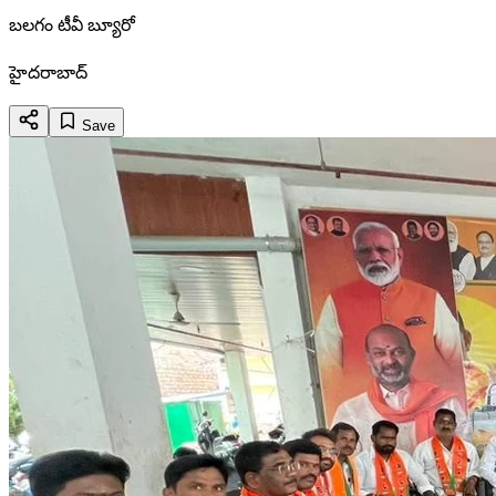
బలగం టీవీ బ్యూరో
హైదరాబాద్
Save