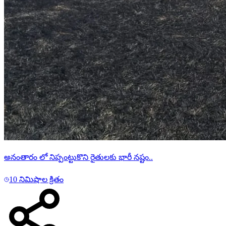
అనంతారం లో నిప్పంట్టుకొని రైతులకు భారీ నష్టం..
10 నిమిషాల క్రితం