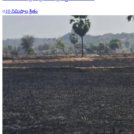
10 నిమిషాల క్రితం