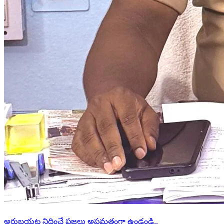
అరుబయట నిద్రించే ప్రజలు అప్రమత్తంగా ఉండండి..