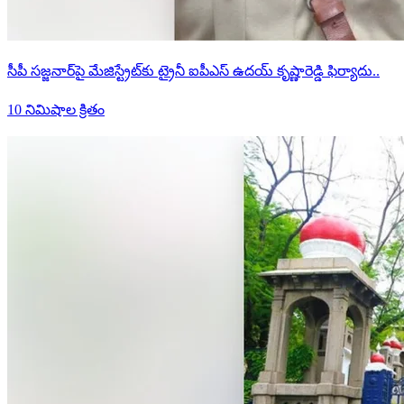
సీపీ సజ్జనార్‌పై మేజిస్ట్రేట్‌కు ట్రైనీ ఐపీఎస్ ఉదయ్ కృష్ణారెడ్డి ఫిర్యాదు..
10 నిమిషాల క్రితం