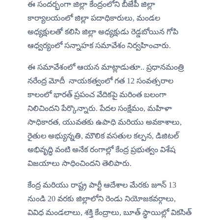
ఈ సందర్భంగా జిల్లా కేంద్రంలోని బీజేపీ జిల్లా 
కార్యాలయంలో జిల్లా పదాధికారులు, మండల 
అధ్యక్షులతో కలిసి జిల్లా అధ్యక్షుడు రెడ్డబోయిన గోపి 
ఆధ్వర్యంలో సన్నాహక సమావేశం నిర్వహించారు.
ఈ సమావేశంలో ఆయన మాట్లాడుతూ.. ప్రధానమంత్రి 
నరేంద్ర మోదీ  నాయకత్వంలో గత 12 సంవత్సరాల 
కాలంలో భారత్ ప్రపంచ వేదికపై మరింత బలంగా 
నిలిచిందని పేర్కొన్నారు. పేదల సంక్షేమం, మహిళా 
సాధికారత, యువతకు ఉపాధి మరియు అవకాశాలు, 
రైతుల అభ్యున్నతి, మౌలిక వసతుల కల్పన, డిజిటల్ 
అభివృద్ధి వంటి అనేక రంగాల్లో కేంద్ర ప్రభుత్వం విశేష 
విజయాలు సాధించిందని తెలిపారు.
కేంద్ర మరియు రాష్ట్ర పార్టీ ఆదేశాల మేరకు జూన్ 13 
నుండి 20 వరకు జిల్లాలోని రెండు నియోజకవర్గాలు, 
వివిధ మండలాలు, శక్తి కేంద్రాలు, బూత్ స్థాయిల్లో వికసిత్ 