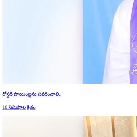
రోస్టర్ పాయింట్లను సవరించాలి..
10 నిమిషాల క్రితం