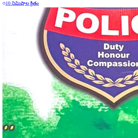
10 నిమిషాల క్రితం