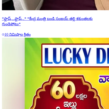
*ఫ్లాష్....ఫ్లాష్...* *కేంద్ర మంత్రి బండి సంజయ్ తల్లి శకుంతలకు
గుండెపోటు*
10 నిమిషాల క్రితం