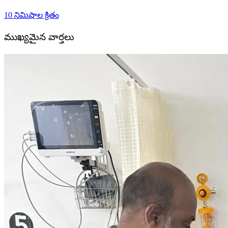
10 నిమిషాల క్రితం
ముఖ్యమైన వార్తలు