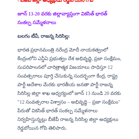
‌‌- బీజేపీ జిల్లా అధ్యక్షుడు రెడ్డబోయిన గోపి
జూన్ 13-20 వరకు జిల్లావ్యాప్తంగా వికసిత్ భారత్ 
సంకల్ప సమ్మేళనాలు
బలగం టీవీ, రాజన్న సిరిసిల్ల:
భారత ప్రధానమంత్రి నరేంద్ర మోదీ నాయకత్వంలో 
కేంద్రంలోని ఎన్డీఏ ప్రభుత్వం దేశ అభివృద్ధి, ప్రజా సంక్షేమం, 
సుపరిపాలనలో చారిత్రాత్మక విజయాలు సాధిస్తూ 12 
సంవత్సరాలు పూర్తి చేసుకున్న సందర్భంగా కేంద్ర, రాష్ట్ర 
పార్టీ ఆదేశాల మేరకు భారతీయ జనతా పార్టీ రాజన్న 
సిరిసిల్ల జిల్లా శాఖ ఆధ్వర్యంలో జూన్ 13 నుండి 20 వరకు 
"12 సంవత్సరాల విశ్వాసం – అభివృద్ధి – ప్రజా సంక్షేమం" 
పేరుతో వికసిత్ భారత్ సంకల్ప సమ్మేళనాలు 
నిర్వహిస్తున్నట్లు బీజేపీ రాజన్న సిరిసిల్ల జిల్లా అధ్యక్షులు 
రెడ్డబోయిన గోపి తెలిపారు.