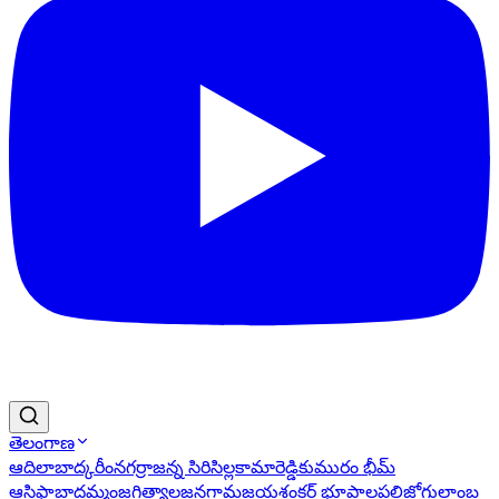
తెలంగాణ
ఆదిలాబాద్
కరీంనగర్
రాజన్న సిరిసిల్ల
కామారెడ్డి
కుమురం భీమ్
ఆసిఫాబాద్
ఖమ్మం
జగిత్యాల
జనగామ
జయశంకర్ భూపాలపల్లి
జోగులాంబ