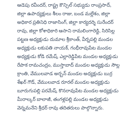
ఆడెపు రవీందర్, రాష్ట్ర కౌన్సిల్ సభ్యుడు రాంప్రసాద్, 
జిల్లా ఉపాధ్యక్షులు శీలం రాజు, బండ మల్లేశం, జిల్లా 
అధికార ప్రతినిధి రాజాసింగ్, జిల్లా కార్యదర్శి సురేందర్ 
రావు, జిల్లా కోశాధికారి ఆసాని రామలింగారెడ్డి, సిరిసిల్ల 
పట్టణ అధ్యక్షుడు దుమాల శ్రీకాంత్, వీర్నపల్లి మండల 
అధ్యక్షుడు లకుపతి నాయక్, గంభీరావుపేట మండల 
అధ్యక్షుడు కోడి రమేష్, ఎల్లారెడ్డిపేట మండల అధ్యక్షుడు 
రేపాక రామచంద్రం, ముస్తాబాద్ మండల అధ్యక్షుడు సౌల్ల 
క్రాంతి, వేములవాడ అర్బన్ మండల అధ్యక్షుడు బుర్ర 
శేఖర్ గౌడ్, వేములవాడ రూరల్ మండల అధ్యక్షుడు 
బూరుగుపల్లి పరమేష్, కొనరావుపేట మండల అధ్యక్షుడు 
మీరాల్కర్ బాలాజీ, తంగళ్లపల్లి మండల అధ్యక్షుడు 
వెన్నమనేని శ్రీధర్ రావు తదితరులు పాల్గొన్నారు.