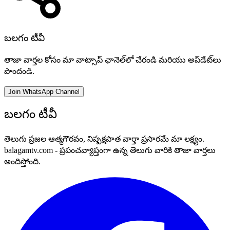
బలగం టీవీ
తాజా వార్తల కోసం మా వాట్సాప్ ఛానెల్‌లో చేరండి మరియు అప్‌డేట్‌లు
పొందండి.
Join WhatsApp Channel
బలగం టీవీ
తెలుగు ప్రజల ఆత్మగౌరవం, నిష్పక్షపాత వార్తా ప్రసారమే మా లక్ష్యం.
balagamtv.com - ప్రపంచవ్యాప్తంగా ఉన్న తెలుగు వారికి తాజా వార్తలు
అందిస్తోంది.