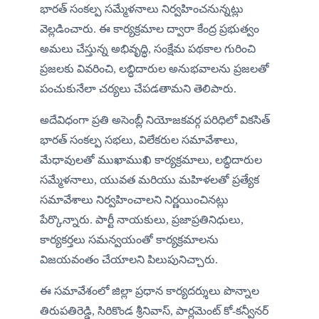
భారత్ సంకల్ప సమ్మేళనాలు నిర్వహించనున్నట్లు 
వెల్లడించారు. ఈ కార్యక్రమాల ద్వారా కేంద్ర ప్రభుత్వం 
అమలు చేస్తున్న అభివృద్ధి, సంక్షేమ పథకాల గురించి 
ప్రజలకు వివరించి, లబ్ధిదారుల అనుభవాలను ప్రజలతో 
పంచుకునేలా చర్యలు చేపడతామని తెలిపారు.
అదేవిధంగా ప్రతి అసెంబ్లీ నియోజకవర్గ పరిధిలో వికసిత్ 
భారత్ సంకల్ప సభలు, విలేకరుల సమావేశాలు, 
మేధావులతో ముఖాముఖి కార్యక్రమాలు, లబ్ధిదారుల 
సమ్మేళనాలు, యువత మరియు మహిళలతో ప్రత్యేక 
సమావేశాలు నిర్వహించాలని నిర్ణయించినట్లు 
పేర్కొన్నారు. పార్టీ నాయకులు, ప్రజాప్రతినిధులు, 
కార్యకర్తలు సమన్వయంతో కార్యక్రమాలను 
విజయవంతం చేయాలని పిలుపునిచ్చారు.
ఈ సమావేశంలో జిల్లా ప్రధాన కార్యదర్శులు పొన్నాల 
తిరుపతిరెడ్డి, సిరికొండ శ్రీనివాస్, పార్లమెంట్ కో-కన్వీనర్ 