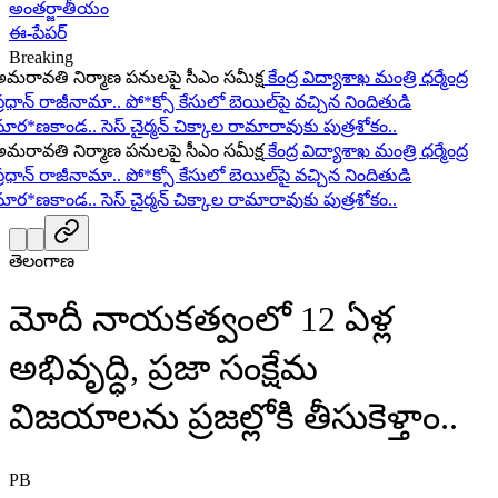
అంతర్జాతీయం
ఈ-పేపర్
Breaking
రావతి నిర్మాణ పనులపై సీఎం సమీక్ష
కేంద్ర విద్యాశాఖ మంత్రి ధర్మేంద్ర
ధాన్ రాజీనామా..
పో*క్సో కేసులో బెయిల్‌పై వచ్చిన నిందితుడి
ర*ణకాండ..
సెస్ చైర్మన్ చిక్కాల రామారావుకు పుత్రశోకం..
రావతి నిర్మాణ పనులపై సీఎం సమీక్ష
కేంద్ర విద్యాశాఖ మంత్రి ధర్మేంద్ర
ధాన్ రాజీనామా..
పో*క్సో కేసులో బెయిల్‌పై వచ్చిన నిందితుడి
ర*ణకాండ..
సెస్ చైర్మన్ చిక్కాల రామారావుకు పుత్రశోకం..
తెలంగాణ
మోదీ నాయకత్వంలో 12 ఏళ్ల
అభివృద్ధి, ప్రజా సంక్షేమ
విజయాలను ప్రజల్లోకి తీసుకెళ్తాం..
PB