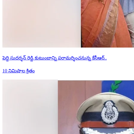
పెద్ది సుదర్శన్ రెడ్డి కుటుంబాన్ని పరామర్శించనున్న కేసీఆర్..
10 నిమిషాల క్రితం