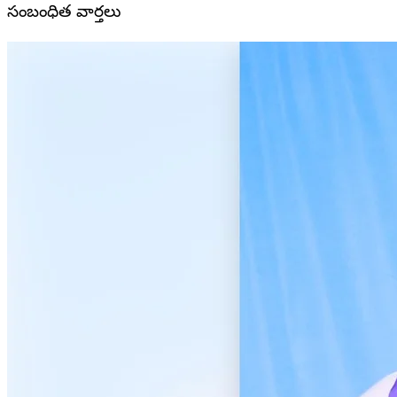
సంబంధిత వార్తలు