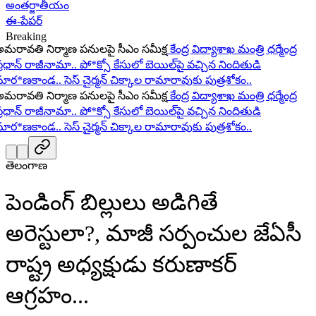
అంతర్జాతీయం
ఈ-పేపర్
Breaking
రావతి నిర్మాణ పనులపై సీఎం సమీక్ష
కేంద్ర విద్యాశాఖ మంత్రి ధర్మేంద్ర
ధాన్ రాజీనామా..
పో*క్సో కేసులో బెయిల్‌పై వచ్చిన నిందితుడి
ర*ణకాండ..
సెస్ చైర్మన్ చిక్కాల రామారావుకు పుత్రశోకం..
రావతి నిర్మాణ పనులపై సీఎం సమీక్ష
కేంద్ర విద్యాశాఖ మంత్రి ధర్మేంద్ర
ధాన్ రాజీనామా..
పో*క్సో కేసులో బెయిల్‌పై వచ్చిన నిందితుడి
ర*ణకాండ..
సెస్ చైర్మన్ చిక్కాల రామారావుకు పుత్రశోకం..
తెలంగాణ
పెండింగ్ బిల్లులు అడిగితే
అరెస్టులా?, మాజీ సర్పంచుల జేఏసీ
రాష్ట్ర అధ్యక్షుడు కరుణాకర్
ఆగ్రహం...