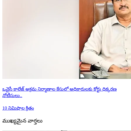
ఒవైసీ కాలేజ్ అక్రమ నిర్మాణాల కేసులో అధికారులకు కోర్టు ధిక్కరణ
నోటీసులు..
10 నిమిషాల క్రితం
ముఖ్యమైన వార్తలు