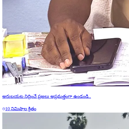
అరుబయట నిద్రించే ప్రజలు అప్రమత్తంగా ఉండండి..
10 నిమిషాల క్రితం