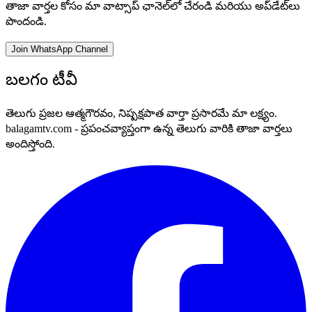
తాజా వార్తల కోసం మా వాట్సాప్ ఛానెల్‌లో చేరండి మరియు అప్‌డేట్‌లు
పొందండి.
Join WhatsApp Channel
బలగం టీవీ
తెలుగు ప్రజల ఆత్మగౌరవం, నిష్పక్షపాత వార్తా ప్రసారమే మా లక్ష్యం.
balagamtv.com - ప్రపంచవ్యాప్తంగా ఉన్న తెలుగు వారికి తాజా వార్తలు
అందిస్తోంది.