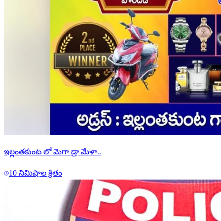
ఇల్లంతకుంట లో మెగా డ్రా మేళా..
10 నిమిషాల క్రితం