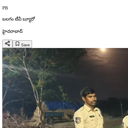
PB
బలగం టీవీ బ్యూరో
హైదరాబాద్
Save