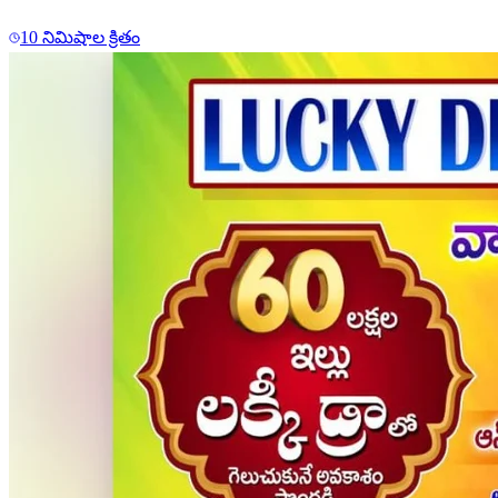
10 నిమిషాల క్రితం