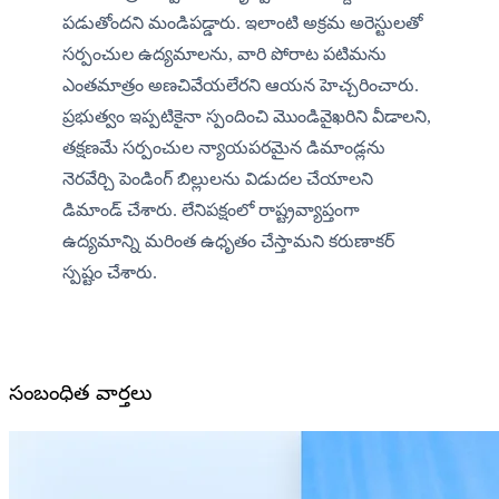
పడుతోందని మండిపడ్డారు. ఇలాంటి అక్రమ అరెస్టులతో 
సర్పంచుల ఉద్యమాలను, వారి పోరాట పటిమను 
ఎంతమాత్రం అణచివేయలేరని ఆయన హెచ్చరించారు. 
ప్రభుత్వం ఇప్పటికైనా స్పందించి మొండివైఖరిని వీడాలని, 
తక్షణమే సర్పంచుల న్యాయపరమైన డిమాండ్లను 
నెరవేర్చి పెండింగ్ బిల్లులను విడుదల చేయాలని 
డిమాండ్ చేశారు. లేనిపక్షంలో రాష్ట్రవ్యాప్తంగా 
ఉద్యమాన్ని మరింత ఉధృతం చేస్తామని కరుణాకర్ 
స్పష్టం చేశారు.
సంబంధిత వార్తలు