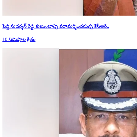
పెద్ది సుదర్శన్ రెడ్డి కుటుంబాన్ని పరామర్శించనున్న కేసీఆర్..
10 నిమిషాల క్రితం