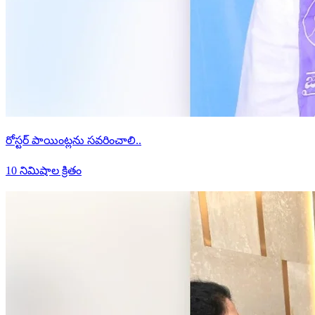
రోస్టర్ పాయింట్లను సవరించాలి..
10 నిమిషాల క్రితం