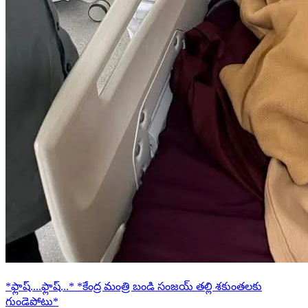
*ఫ్లాష్....ఫ్లాష్...* *కేంద్ర మంత్రి బండి సంజయ్ తల్లి శకుంతలకు
గుండెపోటు*