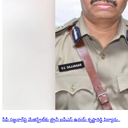
సీపీ సజ్జనార్‌పై మేజిస్ట్రేట్‌కు ట్రైనీ ఐపీఎస్ ఉదయ్ కృష్ణారెడ్డి ఫిర్యాదు..