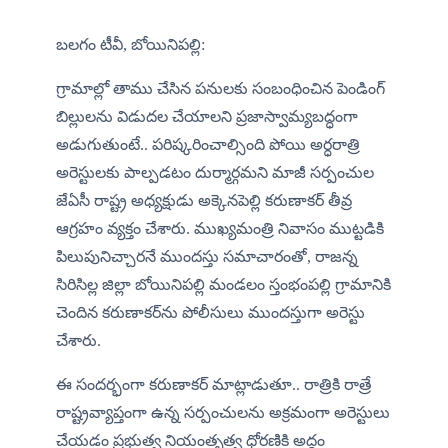
బలగం టీవీ, బోయినిపల్లి:
గ్రామాల్లో తాము చేసిన పనులకు సంబంధించిన పెండింగ్ 
బిల్లులను విడుదల చేయాలని ప్రజాస్వామ్యబద్ధంగా 
అడుగుతుంటే.. పరిష్కరించాల్సింది పోయి అర్ధరాత్రి 
అరెస్టులకు పాల్పడటం దుర్మార్గమని మాజీ సర్పంచుల 
జేఏసీ రాష్ట్ర అధ్యక్షుడు అక్కెనపెల్లి కరుణాకర్ తీవ్ర 
ఆగ్రహం వ్యక్తం చేశారు. ముఖ్యమంత్రి నివాసం ముట్టడికి 
పిలుపునిచ్చారనే ముందస్తు సమాచారంతో, రాజన్న 
సిరిసిల్ల జిల్లా బోయినిపల్లి మండలం స్తంభంపల్లి గ్రామానికి 
చెందిన కరుణాకర్‌ను పోలీసులు ముందస్తుగా అరెస్టు 
చేశారు.
ఈ సందర్భంగా కరుణాకర్ మాట్లాడుతూ.. రాత్రికి రాత్రే 
రాష్ట్రవ్యాప్తంగా ఉన్న సర్పంచులను అక్రమంగా అరెస్టులు 
చేయడం ప్రభుత్వ నియంతృత్వ ధోరణికి అద్దం 