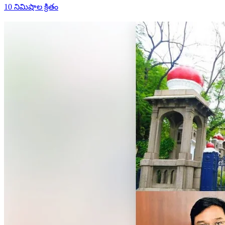
10 నిమిషాల క్రితం