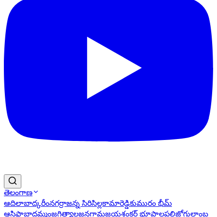
తెలంగాణ
ఆదిలాబాద్
కరీంనగర్
రాజన్న సిరిసిల్ల
కామారెడ్డి
కుమురం భీమ్
ఆసిఫాబాద్
ఖమ్మం
జగిత్యాల
జనగామ
జయశంకర్ భూపాలపల్లి
జోగులాంబ