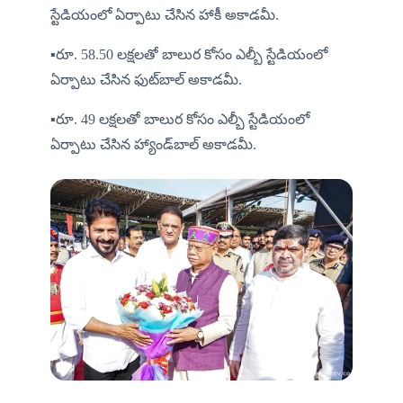
స్టేడియంలో ఏర్పాటు చేసిన హాకీ అకాడమీ.
▪️రూ. 58.50 లక్షలతో బాలుర కోసం ఎల్బీ స్టేడియంలో 
ఏర్పాటు చేసిన ఫుట్‌బాల్ అకాడమీ.
▪️రూ. 49 లక్షలతో బాలుర కోసం ఎల్బీ స్టేడియంలో 
ఏర్పాటు చేసిన హ్యాండ్‌బాల్ అకాడమీ.