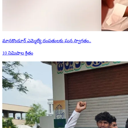
మానకొండూర్ ఎమ్మెల్యే దంపతులకు ఘన స్వాగతం..
10 నిమిషాల క్రితం