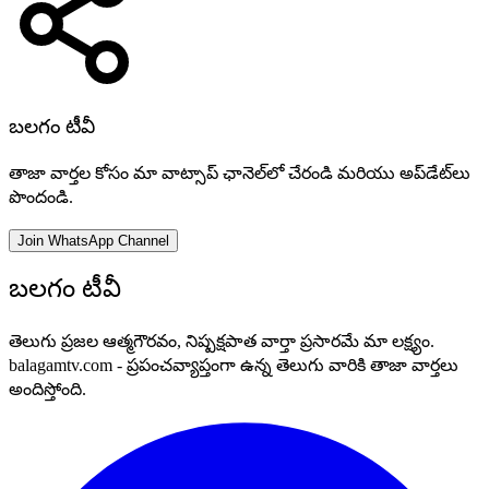
బలగం టీవీ
తాజా వార్తల కోసం మా వాట్సాప్ ఛానెల్‌లో చేరండి మరియు అప్‌డేట్‌లు
పొందండి.
Join WhatsApp Channel
బలగం టీవీ
తెలుగు ప్రజల ఆత్మగౌరవం, నిష్పక్షపాత వార్తా ప్రసారమే మా లక్ష్యం.
balagamtv.com - ప్రపంచవ్యాప్తంగా ఉన్న తెలుగు వారికి తాజా వార్తలు
అందిస్తోంది.