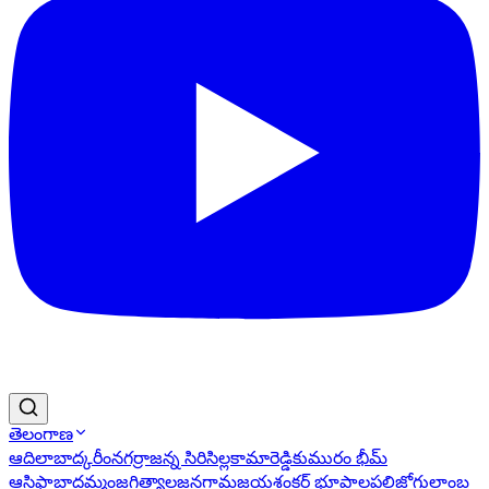
తెలంగాణ
ఆదిలాబాద్
కరీంనగర్
రాజన్న సిరిసిల్ల
కామారెడ్డి
కుమురం భీమ్
ఆసిఫాబాద్
ఖమ్మం
జగిత్యాల
జనగామ
జయశంకర్ భూపాలపల్లి
జోగులాంబ