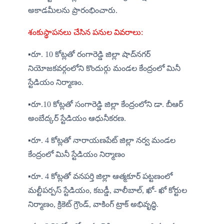
అకాడమీలను ప్రారంభించారు.
శంకుస్థాపనలు చేసిన పనుల వివరాలు:
▪️రూ. 10 కోట్లతో రంగారెడ్డి జిల్లా షాద్‌నగర్ 
నియోజకవర్గంలోని కొందుర్గు మండల కేంద్రంలో మినీ 
స్టేడియం నిర్మాణం.
▪️రూ.10 కోట్లతో సంగారెడ్డి జిల్లా కేంద్రంలోని డా. బీఆర్ 
అంబేద్కర్ స్టేడియం ఆధునీకరణ.
▪️రూ. 4 కోట్లతో నారాయణపేట్ జిల్లా నర్వ మండల 
కేంద్రంలో మినీ స్టేడియం నిర్మాణం
▪️రూ. 4 కోట్లతో వనపర్తి జిల్లా ఆత్మకూర్ పట్టణంలో 
మల్టీపర్పస్ స్టేడియం, కబడ్డీ, వాలీబాల్, ఖో- ఖో కోర్టుల 
నిర్మాణం, క్రికెట్ గ్రౌండ్, వాకింగ్ ట్రాక్ అభివృద్ధి.