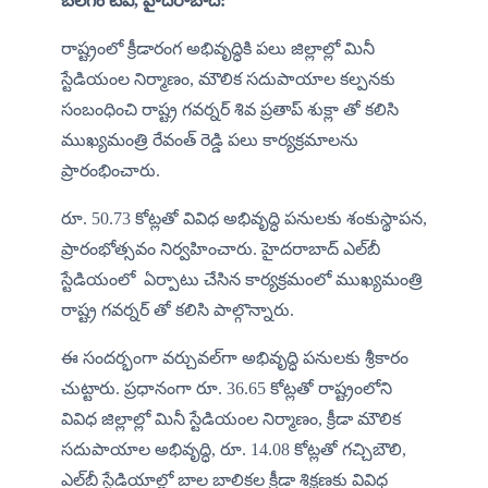
బలగం టీవీ, హైదరాబాద్:
రాష్ట్రంలో క్రీడారంగ అభివృద్ధికి పలు జిల్లాల్లో మినీ 
స్టేడియంల నిర్మాణం, మౌలిక సదుపాయాల కల్పనకు 
సంబంధించి రాష్ట్ర గవర్నర్ శివ ప్రతాప్ శుక్లా తో కలిసి 
ముఖ్యమంత్రి రేవంత్ రెడ్డి పలు కార్యక్రమాలను 
ప్రారంభించారు.
రూ. 50.73 కోట్లతో వివిధ అభివృద్ధి పనులకు శంకుస్థాపన, 
ప్రారంభోత్సవం నిర్వహించారు. హైదరాబాద్ ఎల్‌బీ 
స్టేడియంలో  ఏర్పాటు చేసిన కార్యక్రమంలో ముఖ్యమంత్రి 
రాష్ట్ర గవర్నర్ తో కలిసి పాల్గొన్నారు.
ఈ సందర్భంగా వర్చువల్‌గా అభివృద్ధి పనులకు శ్రీకారం 
చుట్టారు. ప్రధానంగా రూ. 36.65 కోట్లతో రాష్ట్రంలోని 
వివిధ జిల్లాల్లో మినీ స్టేడియంల నిర్మాణం, క్రీడా మౌలిక 
సదుపాయాల అభివృద్ధి, రూ. 14.08 కోట్లతో గచ్చిబౌలి, 
ఎల్‌బీ స్టేడియాల్లో బాల బాలికల క్రీడా శిక్షణకు వివిధ 