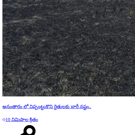
అనంతారం లో నిప్పంట్టుకొని రైతులకు భారీ నష్టం..
10 నిమిషాల క్రితం