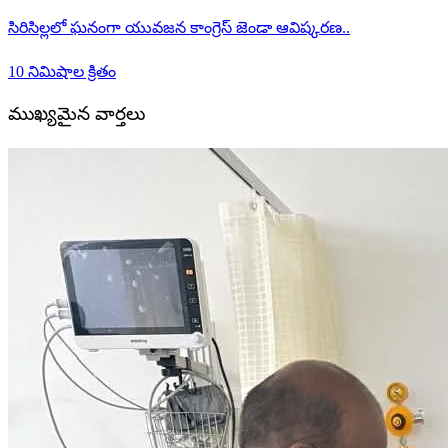
సిరిసిల్లలో ఘనంగా యువజన కాంగ్రెస్ జెండా ఆవిష్కరణ..
10 నిమిషాల క్రితం
ముఖ్యమైన వార్తలు