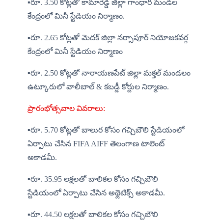
▪️రూ. 3.50 కోట్లతో కామారెడ్డి జిల్లా గాంధారి మండల 
కేంద్రంలో మినీ స్టేడియం నిర్మాణం.
▪️రూ. 2.65 కోట్లతో మెదక్ జిల్లా నర్సాపూర్ నియోజకవర్గ 
కేంద్రంలో మినీ స్టేడియం నిర్మాణం
▪️రూ. 2.50 కోట్లతో నారాయణపేట్ జిల్లా మక్తల్ మండలం 
ఉట్కూరులో వాలీబాల్ & కబడ్డీ కోర్టుల నిర్మాణం.
ప్రారంభోత్సవాల వివరాలు:
▪️రూ. 5.70 కోట్లతో బాలుర కోసం గచ్చిబౌలి స్టేడియంలో 
ఏర్పాటు చేసిన FIFA AIFF తెలంగాణ టాలెంట్ 
అకాడమీ.
▪️రూ. 35.95 లక్షలతో బాలికల కోసం గచ్చిబౌలి 
స్టేడియంలో ఏర్పాటు చేసిన అథ్లెటిక్స్ అకాడమీ.
▪️రూ. 44.50 లక్షలతో బాలికల కోసం గచ్చిబౌలి 