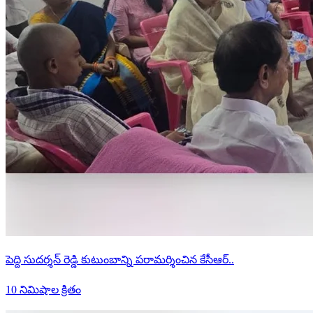
పెద్ది సుదర్శన్ రెడ్డి కుటుంబాన్ని పరామర్శించిన కేసీఆర్..
10 నిమిషాల క్రితం