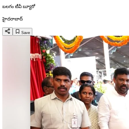
బలగం టీవీ బ్యూరో
హైదరాబాద్
Save