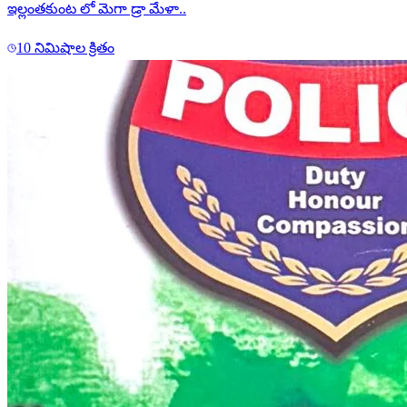
ఇల్లంతకుంట లో మెగా డ్రా మేళా..
10 నిమిషాల క్రితం