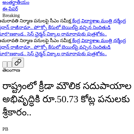
అంతర్జాతీయం
ఈ-పేపర్
Breaking
ావతి నిర్మాణ పనులపై సీఎం సమీక్ష
కేంద్ర విద్యాశాఖ మంత్రి ధర్మేంద్ర
ధాన్ రాజీనామా..
పో*క్సో కేసులో బెయిల్‌పై వచ్చిన నిందితుడి
ర*ణకాండ..
సెస్ చైర్మన్ చిక్కాల రామారావుకు పుత్రశోకం..
ావతి నిర్మాణ పనులపై సీఎం సమీక్ష
కేంద్ర విద్యాశాఖ మంత్రి ధర్మేంద్ర
ధాన్ రాజీనామా..
పో*క్సో కేసులో బెయిల్‌పై వచ్చిన నిందితుడి
ర*ణకాండ..
సెస్ చైర్మన్ చిక్కాల రామారావుకు పుత్రశోకం..
తెలంగాణ
రాష్ట్రంలో క్రీడా మౌలిక సదుపాయాల
అభివృద్ధికి రూ.50.73 కోట్ల పనులకు
శ్రీకారం..
PB