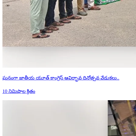
ఘనంగా జాతీయ యూత్ కాంగ్రెస్ ఆవిర్భావ దినోత్సవ వేడుకలు..
10 నిమిషాల క్రితం