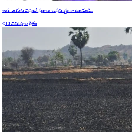
అరుబయట నిద్రించే ప్రజలు అప్రమత్తంగా ఉండండి..
10 నిమిషాల క్రితం