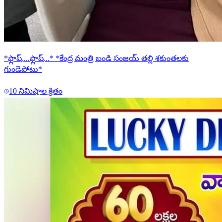
*ఫ్లాష్....ఫ్లాష్...* *కేంద్ర మంత్రి బండి సంజయ్ తల్లి శకుంతలకు
గుండెపోటు*
10 నిమిషాల క్రితం