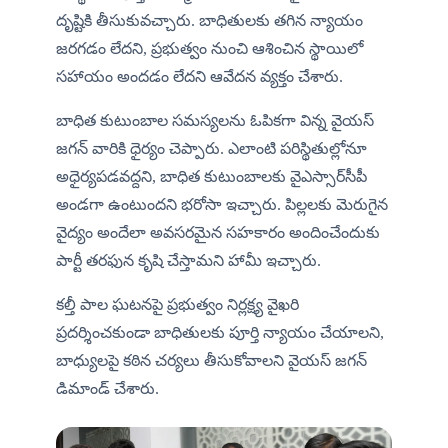
దృష్టికి తీసుకువచ్చారు. బాధితులకు తగిన న్యాయం 
జరగడం లేదని, ప్రభుత్వం నుంచి ఆశించిన స్థాయిలో 
సహాయం అందడం లేదని ఆవేదన వ్యక్తం చేశారు.
బాధిత కుటుంబాల సమస్యలను ఓపికగా విన్న వైయస్ 
జగన్ వారికి ధైర్యం చెప్పారు. ఎలాంటి పరిస్థితుల్లోనూ 
అధైర్యపడవద్దని, బాధిత కుటుంబాలకు వైఎస్సార్‌సీపీ 
అండగా ఉంటుందని భరోసా ఇచ్చారు. పిల్లలకు మెరుగైన 
వైద్యం అందేలా అవసరమైన సహకారం అందించేందుకు 
పార్టీ తరఫున కృషి చేస్తామని హామీ ఇచ్చారు.
కల్తీ పాల ఘటనపై ప్రభుత్వం నిర్లక్ష్య వైఖరి 
ప్రదర్శించకుండా బాధితులకు పూర్తి న్యాయం చేయాలని, 
బాధ్యులపై కఠిన చర్యలు తీసుకోవాలని వైయస్ జగన్ 
డిమాండ్ చేశారు.