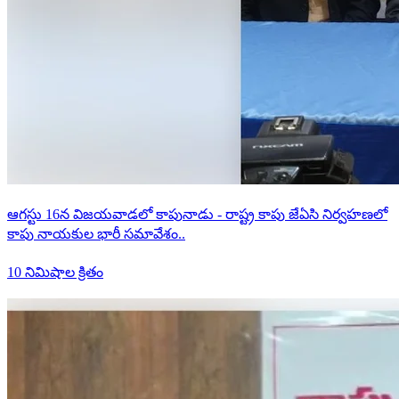
ఆగస్టు 16న విజయవాడలో కాపునాడు - రాష్ట్ర కాపు జేఏసి నిర్వహణలో
కాపు నాయకుల భారీ సమావేశం..
10 నిమిషాల క్రితం