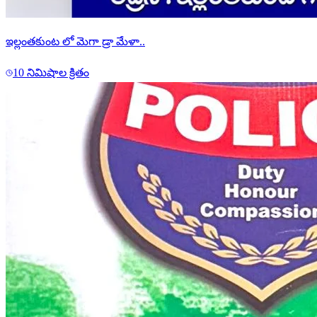
ఇల్లంతకుంట లో మెగా డ్రా మేళా..
10 నిమిషాల క్రితం