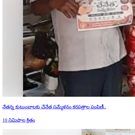
నేతన్న కుటుంబాలకు చేనేత సమ్మేళనం కరపత్రాల పంపిణీ..
10 నిమిషాల క్రితం