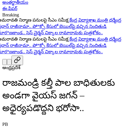
అంతర్జాతీయం
ఈ-పేపర్
Breaking
ావతి నిర్మాణ పనులపై సీఎం సమీక్ష
కేంద్ర విద్యాశాఖ మంత్రి ధర్మేంద్ర
ధాన్ రాజీనామా..
పో*క్సో కేసులో బెయిల్‌పై వచ్చిన నిందితుడి
ర*ణకాండ..
సెస్ చైర్మన్ చిక్కాల రామారావుకు పుత్రశోకం..
ావతి నిర్మాణ పనులపై సీఎం సమీక్ష
కేంద్ర విద్యాశాఖ మంత్రి ధర్మేంద్ర
ధాన్ రాజీనామా..
పో*క్సో కేసులో బెయిల్‌పై వచ్చిన నిందితుడి
ర*ణకాండ..
సెస్ చైర్మన్ చిక్కాల రామారావుకు పుత్రశోకం..
ఆంధ్రప్రదేశ్
రాజమండ్రి కల్తీ పాల బాధితులకు
అండగా వైయస్ జగన్ –
అధైర్యపడొద్దని భరోసా..
PB