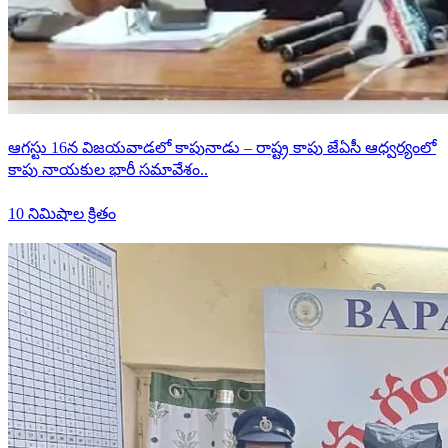
ఆగస్టు 16న విజయవాడలో కాపునాడు – రాష్ట్ర కాపు జేఏసీ ఆధ్వర్యంలో
కాపు నాయకుల భారీ సమావేశం..
10 నిమిషాల క్రితం