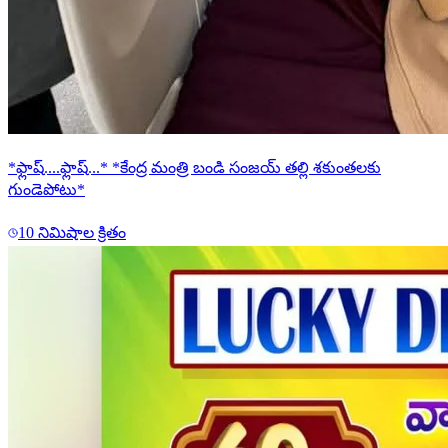
*ఫ్లాష్....ఫ్లాష్...* *కేంద్ర మంత్రి బండి సంజయ్ తల్లి శకుంతలకు
గుండెపోటు*
10 నిమిషాల క్రితం