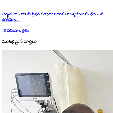
చిన్నగంజాం పోలీస్ స్టేషన్ పరిధిలో జరిగిన హ*త్యకే*సును ఛేదించిన
పోలీసులు..
10 నిమిషాల క్రితం
ముఖ్యమైన వార్తలు