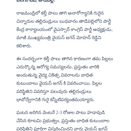
బలగం టీవీ, తాడేపల్లి:
రాజమండ్రిలో కల్తీ పాలు తాగి అనారోగ్యానికి గురైన 
చిన్నారుల తల్లిదండ్రులు బుధవారం తాడేపల్లిలోని పార్టీ 
కేంద్ర కార్యాలయంలో వైఎస్సార్ కాంగ్రెస్ పార్టీ అధ్యక్షుడు, 
మాజీ ముఖ్యమంత్రి వైయస్ జగన్ మోహన్ రెడ్డిని 
కలిశారు.
ఈ సందర్భంగా కల్తీ పాలు తాగిన కారణంగా తమ పిల్లలు 
ఎదుర్కొన్న ఆరోగ్య సమస్యలను, ప్రస్తుతం వారికి 
అందుతున్న వైద్య చికిత్స వివరాలను బాధిత 
కుటుంబాలు వైయస్ జగన్ కి వివరించాయి. పిల్లల 
పరిస్థితిని వివరిస్తూ పలువురు తల్లిదండ్రులు 
భావోద్వేగానికి గురై కన్నీటిపర్యంతమయ్యారు.
ఘటన జరిగిన వెంటనే 2-3 రోజుల పాటు హడావుడి 
చేసిన కూటమి ప్రభుత్వం, ప్రస్తుతం బాధిత కుటుంబాల 
పరిస్థితిని పూర్తిగా విస్మరించిందని వారు వైయస్ జగన్ 