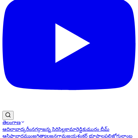
తెలంగాణ
ఆదిలాబాద్
కరీంనగర్
రాజన్న సిరిసిల్ల
కామారెడ్డి
కుమురం భీమ్
ఆసిఫాబాద్
ఖమ్మం
జగిత్యాల
జనగామ
జయశంకర్ భూపాలపల్లి
జోగులాంబ