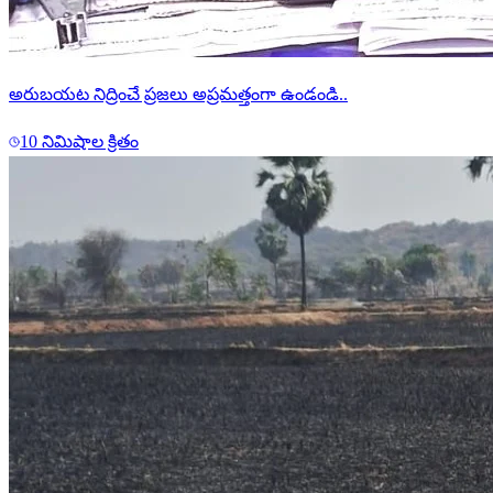
అరుబయట నిద్రించే ప్రజలు అప్రమత్తంగా ఉండండి..
10 నిమిషాల క్రితం