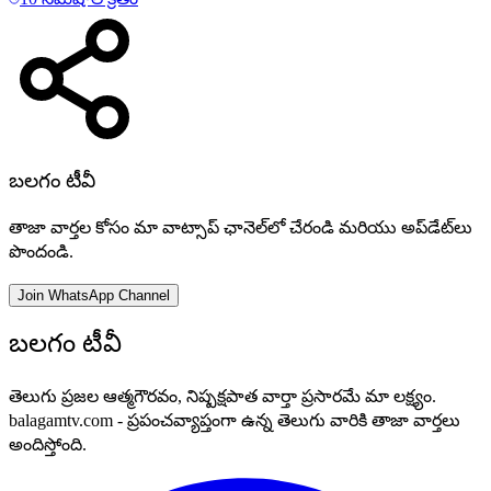
బలగం టీవీ
తాజా వార్తల కోసం మా వాట్సాప్ ఛానెల్‌లో చేరండి మరియు అప్‌డేట్‌లు
పొందండి.
Join WhatsApp Channel
బలగం టీవీ
తెలుగు ప్రజల ఆత్మగౌరవం, నిష్పక్షపాత వార్తా ప్రసారమే మా లక్ష్యం.
balagamtv.com - ప్రపంచవ్యాప్తంగా ఉన్న తెలుగు వారికి తాజా వార్తలు
అందిస్తోంది.