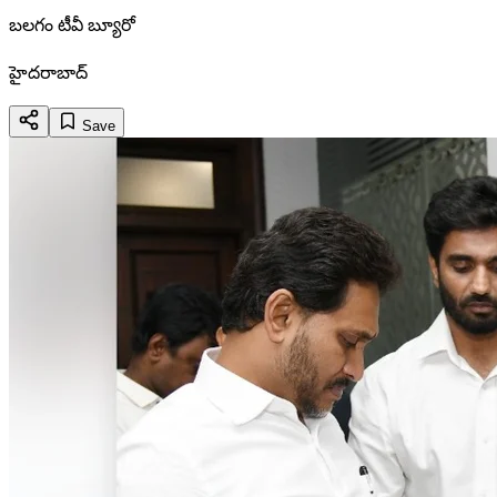
బలగం టీవీ బ్యూరో
హైదరాబాద్
Save