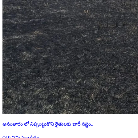
అనంతారం లో నిప్పంట్టుకొని రైతులకు భారీ నష్టం..
10 నిమిషాల క్రితం