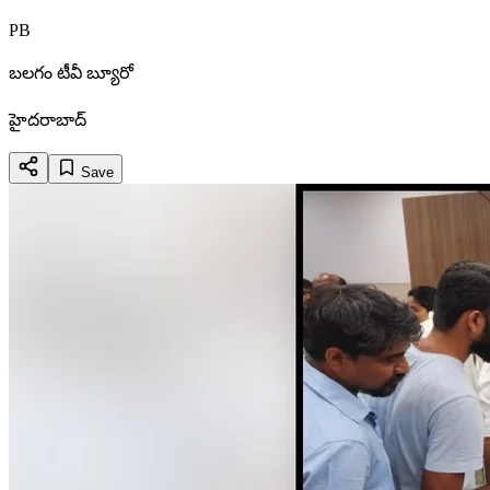
PB
బలగం టీవీ బ్యూరో
హైదరాబాద్
Save