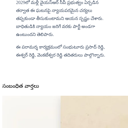
2029లో మళ్లీ వైయస్ఆర్ సీపీ ప్రభుత్వం ఏర్పడిన 
తర్వాత ఈ ఘటనపై న్యాయపరమైన చర్యలు 
తప్పకుండా తీసుకుంటామని ఆయన స్పష్టం చేశారు. 
బాధితుడికి న్యాయం జరిగే వరకు పార్టీ అండగా 
ఉంటుందని తెలిపారు.
ఈ పరామర్శ కార్యక్రమంలో సంభుటూరు ప్రసాద్ రెడ్డి, 
ఈశ్వర్ రెడ్డి, వెంకటేశ్వర రెడ్డి తదితరులు పాల్గొన్నారు.
సంబంధిత వార్తలు