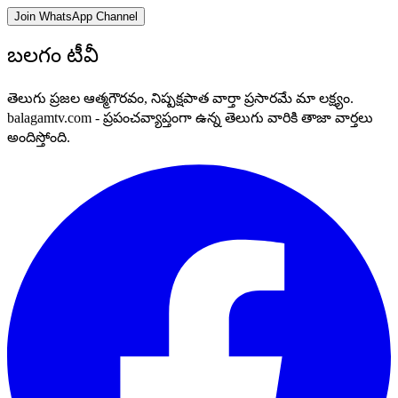
Join WhatsApp Channel
బలగం టీవీ
తెలుగు ప్రజల ఆత్మగౌరవం, నిష్పక్షపాత వార్తా ప్రసారమే మా లక్ష్యం.
balagamtv.com - ప్రపంచవ్యాప్తంగా ఉన్న తెలుగు వారికి తాజా వార్తలు
అందిస్తోంది.