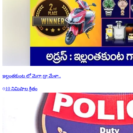
ఇల్లంతకుంట లో మెగా డ్రా మేళా..
10 నిమిషాల క్రితం