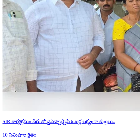
SIR కార్యక్రమం పేరుతో వైఎస్సార్సీపీ ఓటర్ల లక్ష్యంగా కుట్రలు..
10 నిమిషాల క్రితం