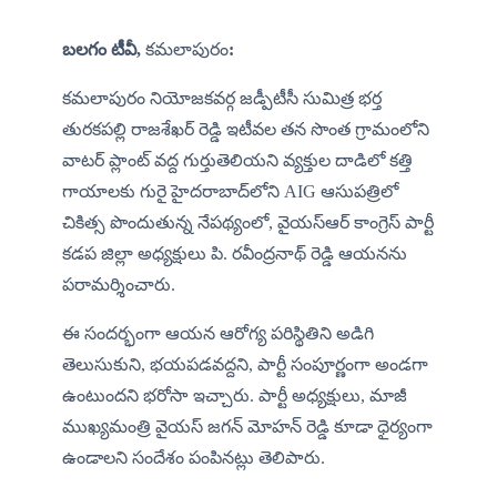
బలగం టీవీ, 
కమలాపురం
:
కమలాపురం నియోజకవర్గ జడ్పీటీసీ సుమిత్ర భర్త 
తురకపల్లి రాజశేఖర్ రెడ్డి ఇటీవల తన సొంత గ్రామంలోని 
వాటర్ ప్లాంట్ వద్ద గుర్తుతెలియని వ్యక్తుల దాడిలో కత్తి 
గాయాలకు గురై హైదరాబాద్‌లోని AIG ఆసుపత్రిలో 
చికిత్స పొందుతున్న నేపథ్యంలో, వైయస్ఆర్ కాంగ్రెస్ పార్టీ 
కడప జిల్లా అధ్యక్షులు పి. రవీంద్రనాథ్ రెడ్డి ఆయనను 
పరామర్శించారు.
ఈ సందర్భంగా ఆయన ఆరోగ్య పరిస్థితిని అడిగి 
తెలుసుకుని, భయపడవద్దని, పార్టీ సంపూర్ణంగా అండగా 
ఉంటుందని భరోసా ఇచ్చారు. పార్టీ అధ్యక్షులు, మాజీ 
ముఖ్యమంత్రి వైయస్ జగన్ మోహన్ రెడ్డి కూడా ధైర్యంగా 
ఉండాలని సందేశం పంపినట్లు తెలిపారు.