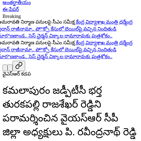
అంతర్జాతీయం
ఈ-పేపర్
Breaking
రావతి నిర్మాణ పనులపై సీఎం సమీక్ష
కేంద్ర విద్యాశాఖ మంత్రి ధర్మేంద్ర
ధాన్ రాజీనామా..
పో*క్సో కేసులో బెయిల్‌పై వచ్చిన నిందితుడి
ర*ణకాండ..
సెస్ చైర్మన్ చిక్కాల రామారావుకు పుత్రశోకం..
రావతి నిర్మాణ పనులపై సీఎం సమీక్ష
కేంద్ర విద్యాశాఖ మంత్రి ధర్మేంద్ర
ధాన్ రాజీనామా..
పో*క్సో కేసులో బెయిల్‌పై వచ్చిన నిందితుడి
ర*ణకాండ..
సెస్ చైర్మన్ చిక్కాల రామారావుకు పుత్రశోకం..
వైఎస్ఆర్ కడప
కమలాపురం జడ్పీటీసీ భర్త
తురకపల్లి రాజశేఖర్ రెడ్డిని
పరామర్శించిన వైయస్ఆర్ సీపీ
జిల్లా అధ్యక్షులు పి. రవీంద్రనాథ్ రెడ్డి