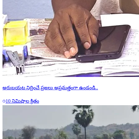
అరుబయట నిద్రించే ప్రజలు అప్రమత్తంగా ఉండండి..
10 నిమిషాల క్రితం