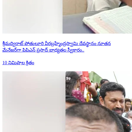
శ్రీమద్విరాట్ పోతులూరి వీరబ్రహ్మేంద్రస్వామి దేవస్థానం నూతన
మేనేజర్‌గా పిపిఎన్ ప్రసాద్ బాధ్యతల స్వీకారం..
10 నిమిషాల క్రితం