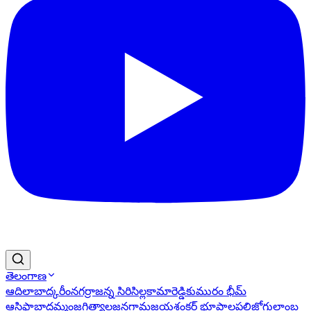
తెలంగాణ
ఆదిలాబాద్
కరీంనగర్
రాజన్న సిరిసిల్ల
కామారెడ్డి
కుమురం భీమ్
ఆసిఫాబాద్
ఖమ్మం
జగిత్యాల
జనగామ
జయశంకర్ భూపాలపల్లి
జోగులాంబ