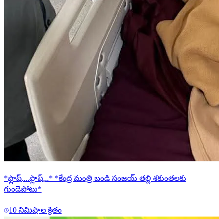
*ఫ్లాష్....ఫ్లాష్...* *కేంద్ర మంత్రి బండి సంజయ్ తల్లి శకుంతలకు
గుండెపోటు*
10 నిమిషాల క్రితం