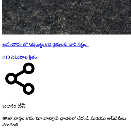
అనంతారం లో నిప్పంట్టుకొని రైతులకు భారీ నష్టం..
10 నిమిషాల క్రితం
బలగం టీవీ
తాజా వార్తల కోసం మా వాట్సాప్ ఛానెల్‌లో చేరండి మరియు అప్‌డేట్‌లు
పొందండి.