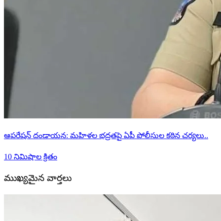
ఆపరేషన్ దండాయన: మహిళల భద్రతపై ఏపీ పోలీసుల కఠిన చర్యలు..
10 నిమిషాల క్రితం
ముఖ్యమైన వార్తలు