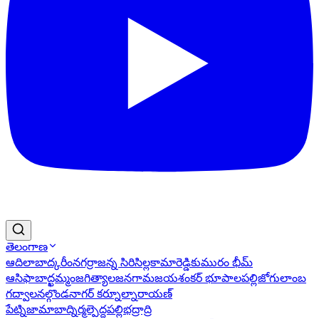
తెలంగాణ
ఆదిలాబాద్
కరీంనగర్
రాజన్న సిరిసిల్ల
కామారెడ్డి
కుమురం భీమ్
ఆసిఫాబాద్
ఖమ్మం
జగిత్యాల
జనగామ
జయశంకర్ భూపాలపల్లి
జోగులాంబ
గద్వాల
నల్గొండ
నాగర్ కర్నూల్
నారాయణ్
పేట్
నిజామాబాద్
నిర్మల్
పెద్దపల్లి
భద్రాద్రి