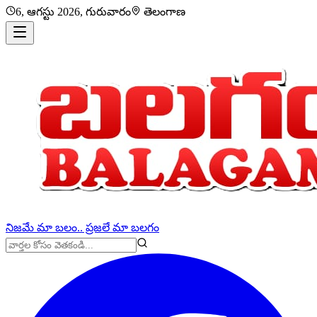
6, ఆగస్టు 2026, గురువారం
తెలంగాణ
నిజమే మా బలం.. ప్రజలే మా బలగం