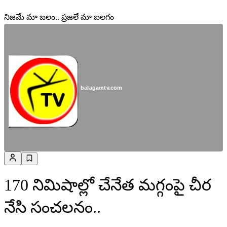
నిజమే మా బలం.. ప్రజలే మా బలగం
balagamtv.com
170 నిమిషాల్లో చేనేత మగ్గంపై చీర
నేసి సంచలనం..