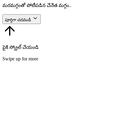
మరమగ్గంతో పోటీపడిన చేనేత మగ్గం..
పూర్తిగా చదవండి
పైకి స్క్రోల్ చేయండి
Swipe up for more