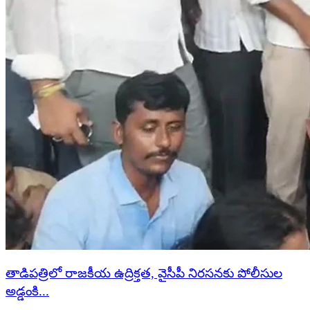
తాడిపత్రిలో రాజకీయ ఉద్రిక్తత, వైసీపీ నిరసనకు పోలీసుల
అడ్డంకి...