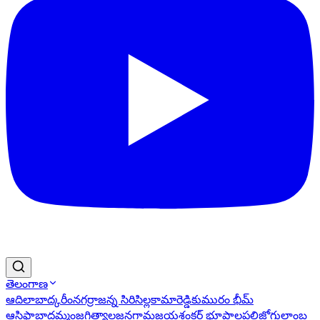
తెలంగాణ
ఆదిలాబాద్
కరీంనగర్
రాజన్న సిరిసిల్ల
కామారెడ్డి
కుమురం భీమ్
ఆసిఫాబాద్
ఖమ్మం
జగిత్యాల
జనగామ
జయశంకర్ భూపాలపల్లి
జోగులాంబ