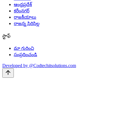
ఆంధ్రప్రదేశ్
కరీంనగర్
రాజకీయాలు
రాజన్న సిరిసిల్ల
స్టాఫ్
మా గురించి
సంప్రదించండి
Developed by @Codtechitsolutions.com