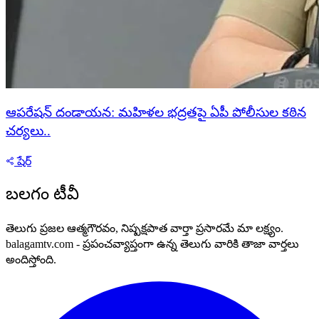
ఆపరేషన్ దండాయన: మహిళల భద్రతపై ఏపీ పోలీసుల కఠిన
చర్యలు..
షేర్
బలగం టీవీ
తెలుగు ప్రజల ఆత్మగౌరవం, నిష్పక్షపాత వార్తా ప్రసారమే మా లక్ష్యం.
balagamtv.com - ప్రపంచవ్యాప్తంగా ఉన్న తెలుగు వారికి తాజా వార్తలు
అందిస్తోంది.