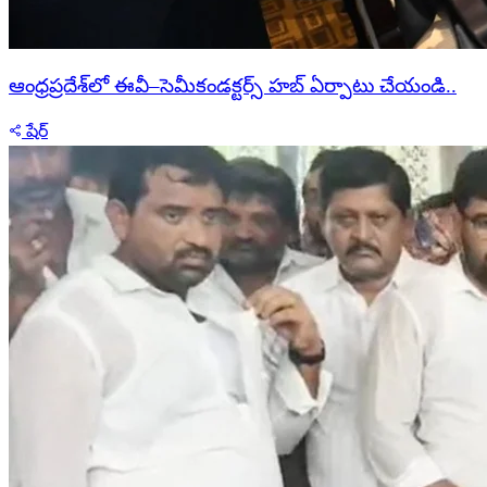
ఆంధ్రప్రదేశ్‌లో ఈవీ–సెమీకండక్టర్స్ హబ్ ఏర్పాటు చేయండి..
షేర్