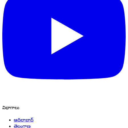
విభాగాలు
ఆదిలాబాద్
తెలంగాణ