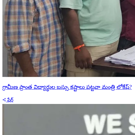
గ్రామీణ ప్రాంత విద్యార్థుల బస్సు కష్టాలు పట్టవా మంత్రి లోకేష్?
షేర్