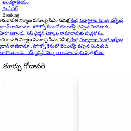
అంతర్జాతీయం
ఈ-పేపర్
Breaking
రావతి నిర్మాణ పనులపై సీఎం సమీక్ష
కేంద్ర విద్యాశాఖ మంత్రి ధర్మేంద్ర
రధాన్ రాజీనామా..
పో*క్సో కేసులో బెయిల్‌పై వచ్చిన నిందితుడి
ార*ణకాండ..
సెస్ చైర్మన్ చిక్కాల రామారావుకు పుత్రశోకం..
రావతి నిర్మాణ పనులపై సీఎం సమీక్ష
కేంద్ర విద్యాశాఖ మంత్రి ధర్మేంద్ర
రధాన్ రాజీనామా..
పో*క్సో కేసులో బెయిల్‌పై వచ్చిన నిందితుడి
ార*ణకాండ..
సెస్ చైర్మన్ చిక్కాల రామారావుకు పుత్రశోకం..
తూర్పు గోదావరి