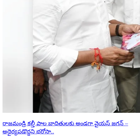
రాజమండ్రి కల్తీ పాల బాధితులకు అండగా వైయస్ జగన్ –
అధైర్యపడొద్దని భరోసా..