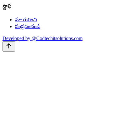
స్టాఫ్
మా గురించి
సంప్రదించండి
Developed by @Codtechitsolutions.com