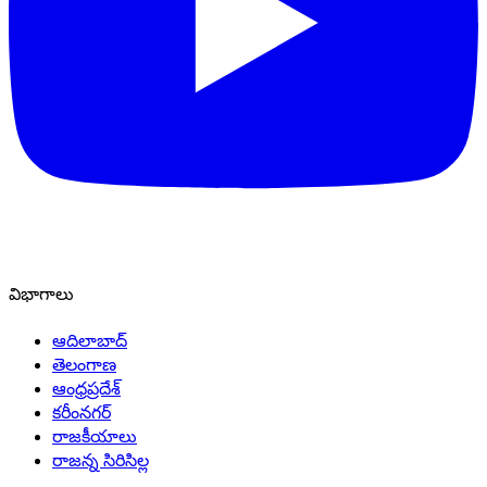
విభాగాలు
ఆదిలాబాద్
తెలంగాణ
ఆంధ్రప్రదేశ్
కరీంనగర్
రాజకీయాలు
రాజన్న సిరిసిల్ల