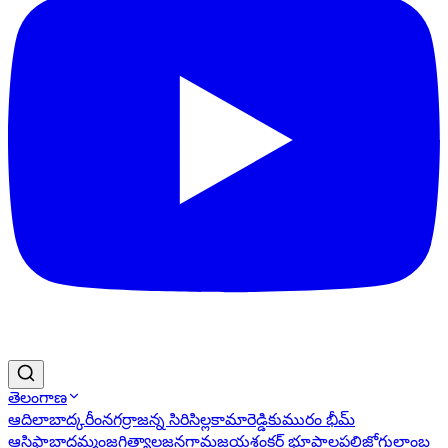
తెలంగాణ
ఆదిలాబాద్
కరీంనగర్
రాజన్న సిరిసిల్ల
కామారెడ్డి
కుమురం భీమ్
ఆసిఫాబాద్
ఖమ్మం
జగిత్యాల
జనగామ
జయశంకర్ భూపాలపల్లి
జోగులాంబ