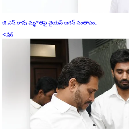
జి.ఎస్‌.రావు మృ*తిపై వైయస్‌ జగన్‌ సంతాపం..
షేర్