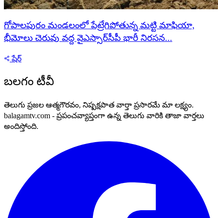
గోపాలపురం మండలంలో పేట్రేగిపోతున్న మట్టి మాఫియా,
భీమోలు చెరువు వద్ద వైఎస్సార్‌సీపీ భారీ నిరసన...
షేర్
బలగం టీవీ
తెలుగు ప్రజల ఆత్మగౌరవం, నిష్పక్షపాత వార్తా ప్రసారమే మా లక్ష్యం.
balagamtv.com - ప్రపంచవ్యాప్తంగా ఉన్న తెలుగు వారికి తాజా వార్తలు
అందిస్తోంది.