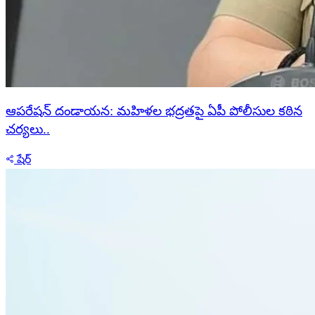
ఆపరేషన్ దండాయన: మహిళల భద్రతపై ఏపీ పోలీసుల కఠిన
చర్యలు..
షేర్