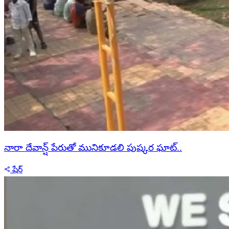
నారా దేవాన్ష్ పేరుతో మునికూడలి పుష్కర ఘాట్..
షేర్