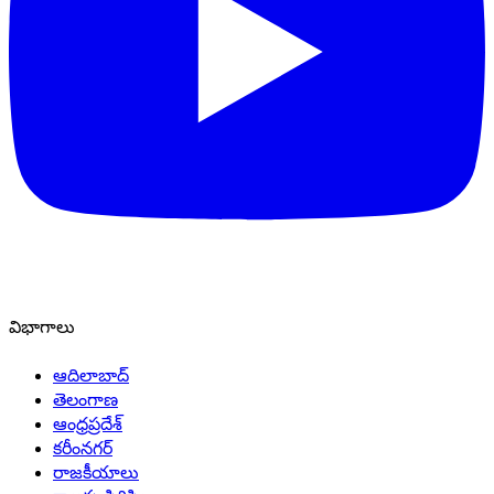
విభాగాలు
ఆదిలాబాద్
తెలంగాణ
ఆంధ్రప్రదేశ్
కరీంనగర్
రాజకీయాలు