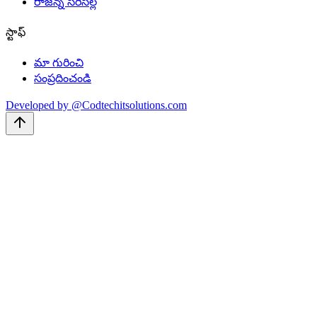
రాజన్న సిరిసిల్ల
స్టాఫ్
మా గురించి
సంప్రదించండి
Developed by @Codtechitsolutions.com