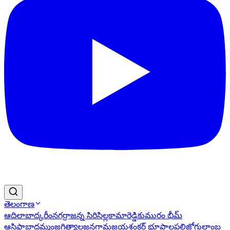
తెలంగాణ
ఆదిలాబాద్
కరీంనగర్
రాజన్న సిరిసిల్ల
కామారెడ్డి
కుమురం భీమ్
ఆసిఫాబాద్
ఖమ్మం
జగిత్యాల
జనగామ
జయశంకర్ భూపాలపల్లి
జోగులాంబ