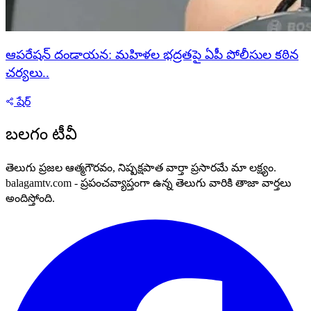
ఆపరేషన్ దండాయన: మహిళల భద్రతపై ఏపీ పోలీసుల కఠిన
చర్యలు..
షేర్
బలగం టీవీ
తెలుగు ప్రజల ఆత్మగౌరవం, నిష్పక్షపాత వార్తా ప్రసారమే మా లక్ష్యం.
balagamtv.com - ప్రపంచవ్యాప్తంగా ఉన్న తెలుగు వారికి తాజా వార్తలు
అందిస్తోంది.