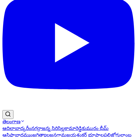
తెలంగాణ
ఆదిలాబాద్
కరీంనగర్
రాజన్న సిరిసిల్ల
కామారెడ్డి
కుమురం భీమ్
ఆసిఫాబాద్
ఖమ్మం
జగిత్యాల
జనగామ
జయశంకర్ భూపాలపల్లి
జోగులాంబ