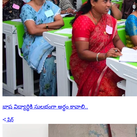
భాష విద్యార్థికి సులభంగా అర్థం కావాలి..
షేర్