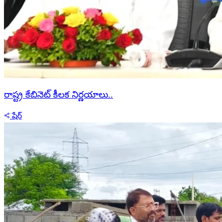
రాష్ట్ర కేబినెట్ కీలక నిర్ణయాలు..
షేర్