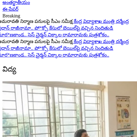
అంతర్జాతీయం
ఈ-పేపర్
Breaking
రావతి నిర్మాణ పనులపై సీఎం సమీక్ష
కేంద్ర విద్యాశాఖ మంత్రి ధర్మేంద్ర
ధాన్ రాజీనామా..
పో*క్సో కేసులో బెయిల్‌పై వచ్చిన నిందితుడి
ర*ణకాండ..
సెస్ చైర్మన్ చిక్కాల రామారావుకు పుత్రశోకం..
రావతి నిర్మాణ పనులపై సీఎం సమీక్ష
కేంద్ర విద్యాశాఖ మంత్రి ధర్మేంద్ర
ధాన్ రాజీనామా..
పో*క్సో కేసులో బెయిల్‌పై వచ్చిన నిందితుడి
ర*ణకాండ..
సెస్ చైర్మన్ చిక్కాల రామారావుకు పుత్రశోకం..
విద్య