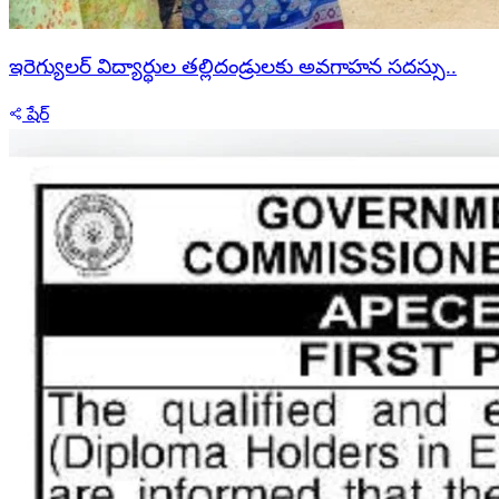
ఇరెగ్యులర్ విద్యార్థుల తల్లిదండ్రులకు అవగాహన సదస్సు..
షేర్