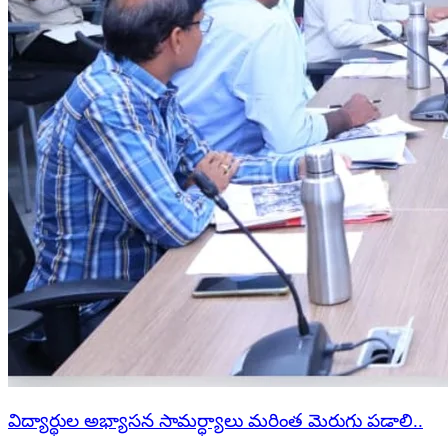
విద్యార్థుల అభ్యాసన సామర్ధ్యాలు మరింత మెరుగు పడాలి..