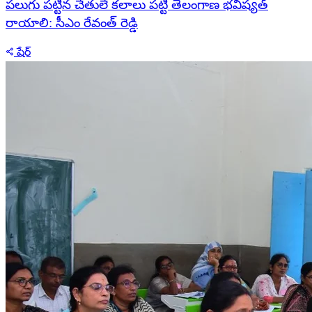
పలుగు పట్టిన చేతులే కలాలు పట్టి తెలంగాణ భవిష్యత్
రాయాలి: సీఎం రేవంత్ రెడ్డి
షేర్