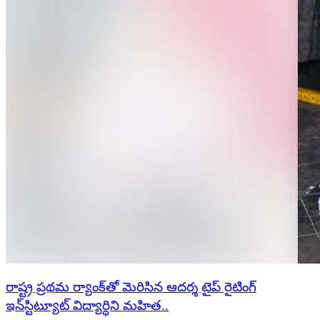
రాష్ట్ర ప్రథమ ర్యాంక్‌తో మెరిసిన ఆదర్శ టైప్ రైటింగ్
ఇన్‌స్టిట్యూట్ విద్యార్థిని మహిత..