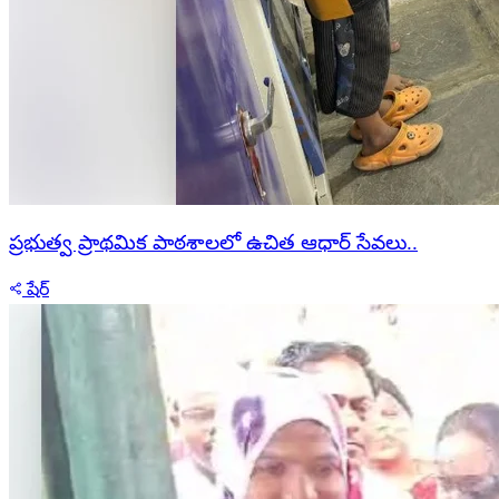
ప్రభుత్వ ప్రాథమిక పాఠశాలలో ఉచిత ఆధార్ సేవలు..
షేర్