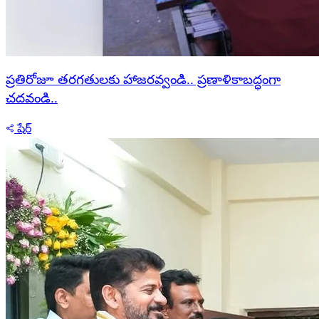
ప్రతిరోజూ తరగతులకు హాజరవ్వండి.. ప్రణాళికాబద్ధంగా
చదవండి..
షేర్