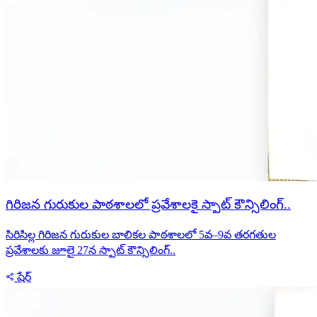
గిరిజన గురుకుల పాఠశాలలో ప్రవేశాలకై స్పాట్ కౌన్సిలింగ్..
సిరిసిల్ల గిరిజన గురుకుల బాలికల పాఠశాలలో 5వ–9వ తరగతుల
ప్రవేశాలకు జూలై 27న స్పాట్ కౌన్సిలింగ్..
షేర్