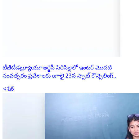
టీజీటీడబ్ల్యూయూఆర్జేసీ సిరిసిల్లలో ఇంటర్ మొదటి
సంవత్సరం ప్రవేశాలకు జూలై 23న స్పాట్ కౌన్సెలింగ్..
షేర్