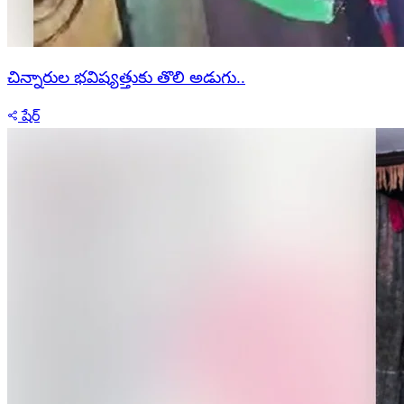
చిన్నారుల భవిష్యత్తుకు తొలి అడుగు..
షేర్