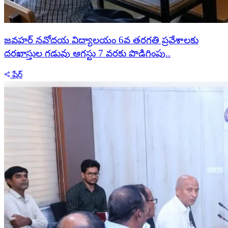
జవహర్ నవోదయ విద్యాలయం 6వ తరగతి ప్రవేశాలకు
దరఖాస్తుల గడువు ఆగస్టు 7 వరకు పొడిగింపు..
షేర్