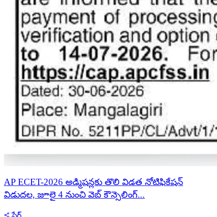
AP ECET-2026 అడ్మిషన్లకు తొలి విడత నోటిఫికేషన్
విడుదల, జూలై 4 నుంచి వెబ్ కౌన్సెలింగ్...
షేర్