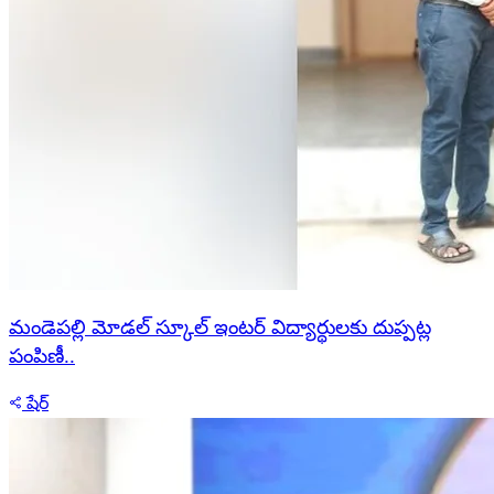
మండెపల్లి మోడల్ స్కూల్ ఇంటర్ విద్యార్థులకు దుప్పట్ల
పంపిణీ..
షేర్