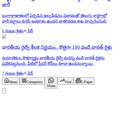
జారీ
బంగాళాఖాతంలో ఏర్పడిన అల్పపీడనం ప్రభావంతో తెలుగు రాష్ట్రాల్లో
భారీ వర్షాలు కురిసే అవకాశం ఉందని వాతావరణ శాఖ హెచ్చరించింది.
6 గంటల క్రితం
షేర్
భారతీయ రైల్వే కీలక నిర్ణయం.. కొత్తగా 100 వందే భారత్ రైళ్లు
ప్రయాణికుల సౌకర్యార్థం భారతీయ రైల్వే మరిన్ని వందే భారత్ రైళ్లను
ప్రవేశపెట్టనుంది. వీటిలో స్లీపర్ కోచ్‌లు కూడా ఉండనున్నాయి.
7 గంటల క్రితం
షేర్
News
Categories
Viral
E-Paper
Share