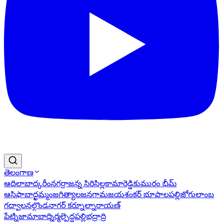
తెలంగాణ
ఆదిలాబాద్
కరీంనగర్
రాజన్న సిరిసిల్ల
కామారెడ్డి
కుమురం భీమ్
ఆసిఫాబాద్
ఖమ్మం
జగిత్యాల
జనగామ
జయశంకర్ భూపాలపల్లి
జోగులాంబ
గద్వాల
నల్గొండ
నాగర్ కర్నూల్
నారాయణ్
పేట్
నిజామాబాద్
నిర్మల్
పెద్దపల్లి
భద్రాద్రి