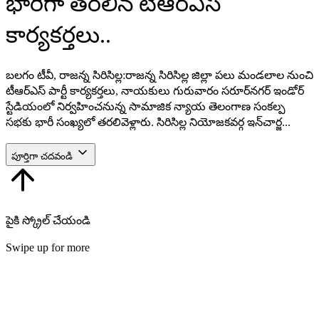
భారీగా తరలిన టీఆర్ఎస్
కార్యకర్తలు..
బలగం టీవీ, రాజన్న సిరిసిల్ల:రాజన్న సిరిసిల్ల జిల్లా పలు మండలాల నుంచి
టీఆర్ఎస్ పార్టీ కార్యకర్తలు, నాయకులు గురువారం సరూర్‌నగర్ ఇండోర్
స్టేడియంలో నిర్వహించనున్న సామాజిక న్యాయ తెలంగాణ సంకల్ప
సభకు భారీ సంఖ్యలో తరలివెళ్లారు. సిరిసిల్ల నియోజకవర్గ ఇన్‌చార్జ...
పూర్తిగా చదవండి
పైకి స్క్రోల్ చేయండి
Swipe up for more