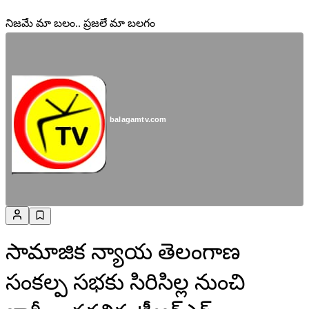
నిజమే మా బలం.. ప్రజలే మా బలగం
balagamtv.com
సామాజిక న్యాయ తెలంగాణ
సంకల్ప సభకు సిరిసిల్ల నుంచి