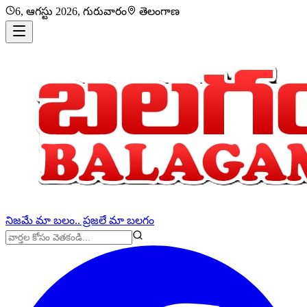
6, ఆగస్టు 2026, గురువారం
తెలంగాణ
నిజమే మా బలం.. ప్రజలే మా బలగం