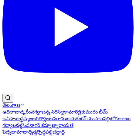
తెలంగాణ
ఆదిలాబాద్
కరీంనగర్
రాజన్న సిరిసిల్ల
కామారెడ్డి
కుమురం భీమ్
ఆసిఫాబాద్
ఖమ్మం
జగిత్యాల
జనగామ
జయశంకర్ భూపాలపల్లి
జోగులాంబ
గద్వాల
నల్గొండ
నాగర్ కర్నూల్
నారాయణ్
పేట్
నిజామాబాద్
నిర్మల్
పెద్దపల్లి
భద్రాద్రి