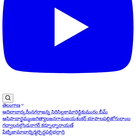
తెలంగాణ
ఆదిలాబాద్
కరీంనగర్
రాజన్న సిరిసిల్ల
కామారెడ్డి
కుమురం భీమ్
ఆసిఫాబాద్
ఖమ్మం
జగిత్యాల
జనగామ
జయశంకర్ భూపాలపల్లి
జోగులాంబ
గద్వాల
నల్గొండ
నాగర్ కర్నూల్
నారాయణ్
పేట్
నిజామాబాద్
నిర్మల్
పెద్దపల్లి
భద్రాద్రి