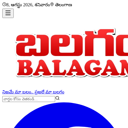
8, ఆగస్టు 2026, శనివారం
తెలంగాణ
నిజమే మా బలం.. ప్రజలే మా బలగం