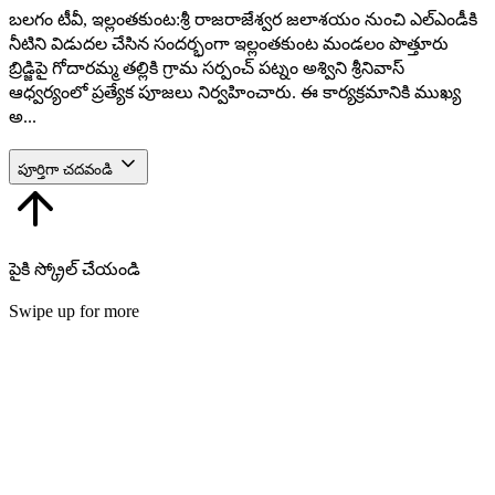
బలగం టీవీ, ఇల్లంతకుంట:శ్రీ రాజరాజేశ్వర జలాశయం నుంచి ఎల్‌ఎండీకి
నీటిని విడుదల చేసిన సందర్భంగా ఇల్లంతకుంట మండలం పొత్తూరు
బ్రిడ్జిపై గోదారమ్మ తల్లికి గ్రామ సర్పంచ్ పట్నం అశ్విని శ్రీనివాస్
ఆధ్వర్యంలో ప్రత్యేక పూజలు నిర్వహించారు. ఈ కార్యక్రమానికి ముఖ్య
అ...
పూర్తిగా చదవండి
పైకి స్క్రోల్ చేయండి
Swipe up for more