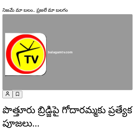
నిజమే మా బలం.. ప్రజలే మా బలగం
balagamtv.com
పొత్తూరు బ్రిడ్జిపై గోదారమ్మకు ప్రత్యేక
పూజలు...