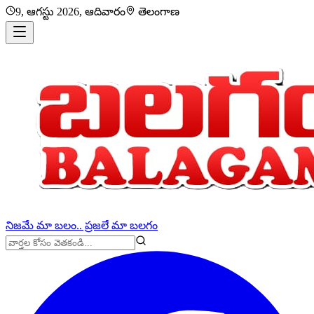
9, ఆగస్టు 2026, ఆదివారం
తెలంగాణ
నిజమే మా బలం.. ప్రజలే మా బలగం