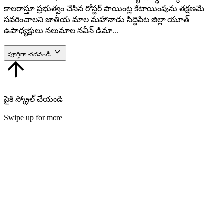
కాలరాస్తూ ప్రభుత్వం చేసిన రోస్టర్ పాయింట్ల కేటాయింపును తక్షణమే
సవరించాలని జాతీయ మాల మహానాడు సిద్దిపేట జిల్లా యూత్
ఉపాధ్యక్షులు నలుమాల నవీన్ డిమా...
పూర్తిగా చదవండి
పైకి స్క్రోల్ చేయండి
Swipe up for more