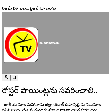
నిజమే మా బలం.. ప్రజలే మా బలగం
balagamtv.com
రోస్టర్ పాయింట్లను సవరించాలి..
- జాతీయ మాల మహానాడు జిల్లా యూత్ ఉపాధ్యక్షుడు నలుమాల
నవీన్ బలగం టీవీ, నంగునూరు:మాలల రాజ్యాంగబద్ధ హక్కులను