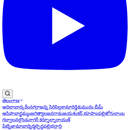
తెలంగాణ
ఆదిలాబాద్
కరీంనగర్
రాజన్న సిరిసిల్ల
కామారెడ్డి
కుమురం భీమ్
ఆసిఫాబాద్
ఖమ్మం
జగిత్యాల
జనగామ
జయశంకర్ భూపాలపల్లి
జోగులాంబ
గద్వాల
నల్గొండ
నాగర్ కర్నూల్
నారాయణ్
పేట్
నిజామాబాద్
నిర్మల్
పెద్దపల్లి
భద్రాద్రి