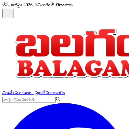
8, ఆగస్టు 2026, శనివారం
తెలంగాణ
నిజమే మా బలం.. ప్రజలే మా బలగం