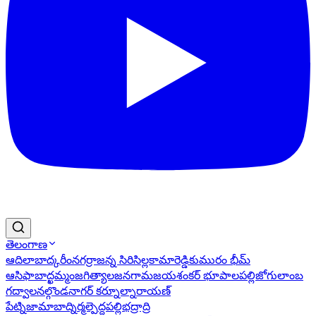
తెలంగాణ
ఆదిలాబాద్
కరీంనగర్
రాజన్న సిరిసిల్ల
కామారెడ్డి
కుమురం భీమ్
ఆసిఫాబాద్
ఖమ్మం
జగిత్యాల
జనగామ
జయశంకర్ భూపాలపల్లి
జోగులాంబ
గద్వాల
నల్గొండ
నాగర్ కర్నూల్
నారాయణ్
పేట్
నిజామాబాద్
నిర్మల్
పెద్దపల్లి
భద్రాద్రి