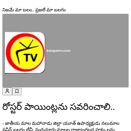
నిజమే మా బలం.. ప్రజలే మా బలగం
balagamtv.com
రోస్టర్ పాయింట్లను సవరించాలి..
- జాతీయ మాల మహానాడు జిల్లా యూత్ ఉపాధ్యక్షుడు నలుమాల
నవీన్ బలగం టీవీ, నంగునూరు:మాలల రాజ్యాంగబద్ధ హక్కులను