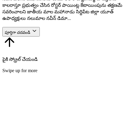
కాలరాస్తూ ప్రభుత్వం చేసిన రోస్టర్ పాయింట్ల కేటాయింపును తక్షణమే
సవరించాలని జాతీయ మాల మహానాడు సిద్దిపేట జిల్లా యూత్
ఉపాధ్యక్షులు నలుమాల నవీన్ డిమా...
పూర్తిగా చదవండి
పైకి స్క్రోల్ చేయండి
Swipe up for more