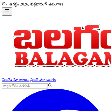
7, ఆగస్టు 2026, శుక్రవారం
తెలంగాణ
నిజమే మా బలం.. ప్రజలే మా బలగం