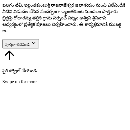
బలగం టీవీ, ఇల్లంతకుంట:శ్రీ రాజరాజేశ్వర జలాశయం నుంచి ఎల్‌ఎండీకి
నీటిని విడుదల చేసిన సందర్భంగా ఇల్లంతకుంట మండలం పొత్తూరు
బ్రిడ్జిపై గోదారమ్మ తల్లికి గ్రామ సర్పంచ్ పట్నం అశ్విని శ్రీనివాస్
ఆధ్వర్యంలో ప్రత్యేక పూజలు నిర్వహించారు. ఈ కార్యక్రమానికి ముఖ్య
అ...
పూర్తిగా చదవండి
పైకి స్క్రోల్ చేయండి
Swipe up for more