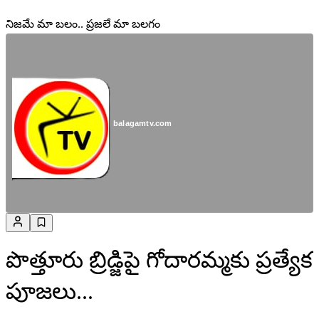
నిజమే మా బలం.. ప్రజలే మా బలగం
balagamtv.com
పొత్తూరు బ్రిడ్జిపై గోదారమ్మకు ప్రత్యేక
పూజలు...