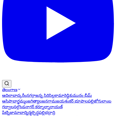
తెలంగాణ
ఆదిలాబాద్
కరీంనగర్
రాజన్న సిరిసిల్ల
కామారెడ్డి
కుమురం భీమ్
ఆసిఫాబాద్
ఖమ్మం
జగిత్యాల
జనగామ
జయశంకర్ భూపాలపల్లి
జోగులాంబ
గద్వాల
నల్గొండ
నాగర్ కర్నూల్
నారాయణ్
పేట్
నిజామాబాద్
నిర్మల్
పెద్దపల్లి
భద్రాద్రి