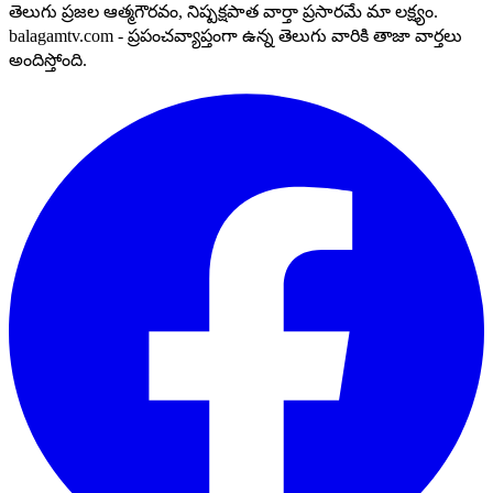
తెలుగు ప్రజల ఆత్మగౌరవం, నిష్పక్షపాత వార్తా ప్రసారమే మా లక్ష్యం.
balagamtv.com - ప్రపంచవ్యాప్తంగా ఉన్న తెలుగు వారికి తాజా వార్తలు
అందిస్తోంది.