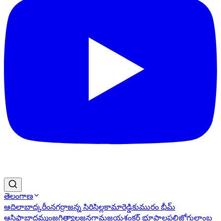
తెలంగాణ
ఆదిలాబాద్
కరీంనగర్
రాజన్న సిరిసిల్ల
కామారెడ్డి
కుమురం భీమ్
ఆసిఫాబాద్
ఖమ్మం
జగిత్యాల
జనగామ
జయశంకర్ భూపాలపల్లి
జోగులాంబ