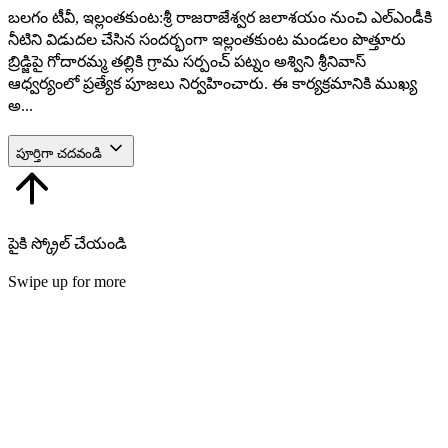
బలగం టీవీ, ఇల్లంతకుంట:శ్రీ రాజరాజేశ్వర జలాశయం నుంచి ఎల్‌ఎండీకి
నీటిని విడుదల చేసిన సందర్భంగా ఇల్లంతకుంట మండలం పొత్తూరు
బ్రిడ్జిపై గోదారమ్మ తల్లికి గ్రామ సర్పంచ్ పట్నం అశ్విని శ్రీనివాస్
ఆధ్వర్యంలో ప్రత్యేక పూజలు నిర్వహించారు. ఈ కార్యక్రమానికి ముఖ్య
అ...
పూర్తిగా చదవండి
పైకి స్క్రోల్ చేయండి
Swipe up for more