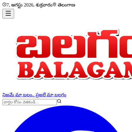
7, ఆగస్టు 2026, శుక్రవారం
తెలంగాణ
నిజమే మా బలం.. ప్రజలే మా బలగం