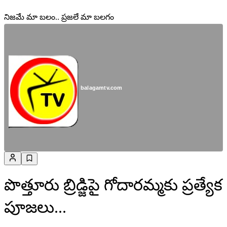
నిజమే మా బలం.. ప్రజలే మా బలగం
balagamtv.com
పొత్తూరు బ్రిడ్జిపై గోదారమ్మకు ప్రత్యేక
పూజలు...