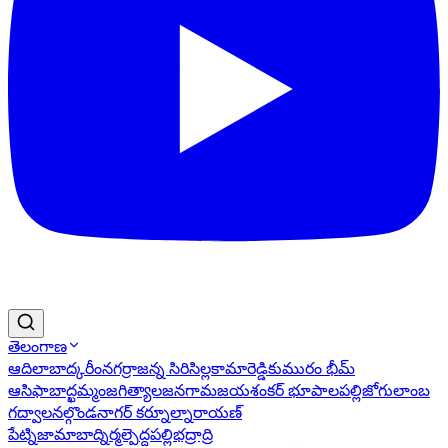
తెలంగాణ
ఆదిలాబాద్
కరీంనగర్
రాజన్న సిరిసిల్ల
కామారెడ్డి
కుమురం భీమ్
ఆసిఫాబాద్
ఖమ్మం
జగిత్యాల
జనగామ
జయశంకర్ భూపాలపల్లి
జోగులాంబ
గద్వాల
నల్గొండ
నాగర్ కర్నూల్
నారాయణ్
పేట్
నిజామాబాద్
నిర్మల్
పెద్దపల్లి
భద్రాద్రి