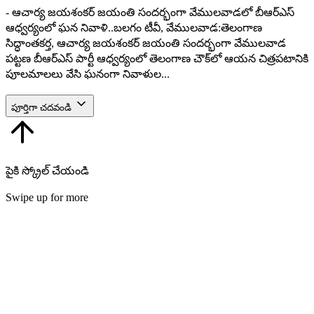
- ఆచార్య జయశంకర్ జయంతి సందర్భంగా వేములవాడలో బీఆర్ఎస్
ఆధ్వర్యంలో ఘన నివాళి..బలగం టీవీ, వేములవాడ:తెలంగాణ
సిద్ధాంతకర్త, ఆచార్య జయశంకర్ జయంతి సందర్భంగా వేములవాడ
పట్టణ బీఆర్ఎస్ పార్టీ ఆధ్వర్యంలో తెలంగాణ చౌక్‌లో ఆయన చిత్రపటానికి
పూలమాలలు వేసి ఘనంగా నివాళుల...
పూర్తిగా చదవండి
పైకి స్క్రోల్ చేయండి
Swipe up for more