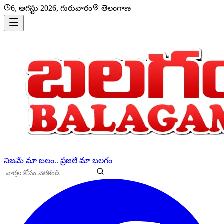
6, ఆగస్టు 2026, గురువారం
తెలంగాణ
నిజమే మా బలం.. ప్రజలే మా బలగం