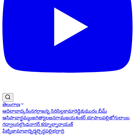
తెలంగాణ
ఆదిలాబాద్
కరీంనగర్
రాజన్న సిరిసిల్ల
కామారెడ్డి
కుమురం భీమ్
ఆసిఫాబాద్
ఖమ్మం
జగిత్యాల
జనగామ
జయశంకర్ భూపాలపల్లి
జోగులాంబ
గద్వాల
నల్గొండ
నాగర్ కర్నూల్
నారాయణ్
పేట్
నిజామాబాద్
నిర్మల్
పెద్దపల్లి
భద్రాద్రి