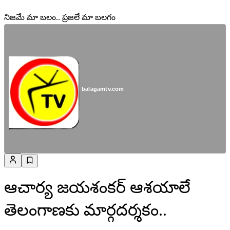
నిజమే మా బలం.. ప్రజలే మా బలగం
balagamtv.com
ఆచార్య జయశంకర్ ఆశయాలే
తెలంగాణకు మార్గదర్శకం..