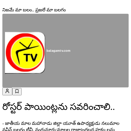
నిజమే మా బలం.. ప్రజలే మా బలగం
balagamtv.com
రోస్టర్ పాయింట్లను సవరించాలి..
- జాతీయ మాల మహానాడు జిల్లా యూత్ ఉపాధ్యక్షుడు నలుమాల
నవీన్ బలగం టీవీ, నంగునూరు:మాలల రాజ్యాంగబద్ధ హక్కులను