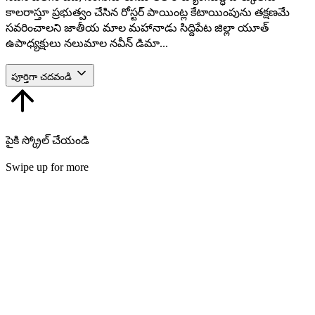
కాలరాస్తూ ప్రభుత్వం చేసిన రోస్టర్ పాయింట్ల కేటాయింపును తక్షణమే
సవరించాలని జాతీయ మాల మహానాడు సిద్దిపేట జిల్లా యూత్
ఉపాధ్యక్షులు నలుమాల నవీన్ డిమా...
పూర్తిగా చదవండి
పైకి స్క్రోల్ చేయండి
Swipe up for more