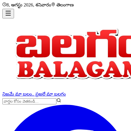
8, ఆగస్టు 2026, శనివారం
తెలంగాణ
నిజమే మా బలం.. ప్రజలే మా బలగం