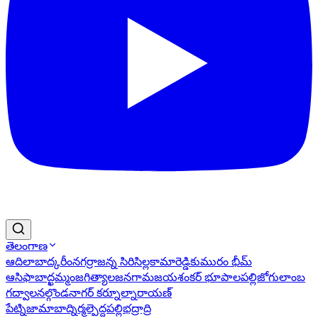
తెలంగాణ
ఆదిలాబాద్
కరీంనగర్
రాజన్న సిరిసిల్ల
కామారెడ్డి
కుమురం భీమ్
ఆసిఫాబాద్
ఖమ్మం
జగిత్యాల
జనగామ
జయశంకర్ భూపాలపల్లి
జోగులాంబ
గద్వాల
నల్గొండ
నాగర్ కర్నూల్
నారాయణ్
పేట్
నిజామాబాద్
నిర్మల్
పెద్దపల్లి
భద్రాద్రి