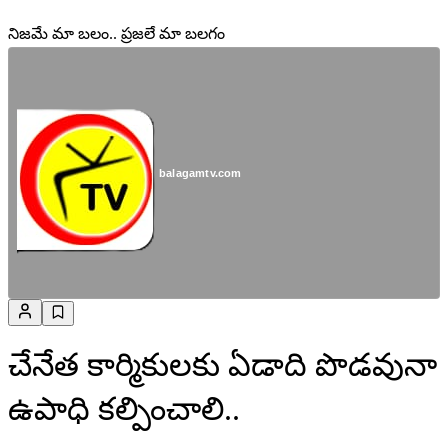
నిజమే మా బలం.. ప్రజలే మా బలగం
balagamtv.com
చేనేత కార్మికులకు ఏడాది పొడవునా
ఉపాధి కల్పించాలి..