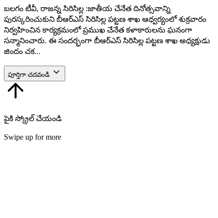
బలగం టీవీ, రాజన్న సిరిసిల్ల :జాతీయ చేనేత దినోత్సవాన్ని
పురస్కరించుకుని బీఆర్ఎస్ సిరిసిల్ల పట్టణ శాఖ ఆధ్వర్యంలో శుక్రవారం
నిర్వహించిన కార్యక్రమంలో ప్రముఖ చేనేత కళాకారులను ఘనంగా
సన్మానించారు. ఈ సందర్భంగా బీఆర్ఎస్ సిరిసిల్ల పట్టణ శాఖ అధ్యక్షుడు
జిందం చక...
పూర్తిగా చదవండి
పైకి స్క్రోల్ చేయండి
Swipe up for more