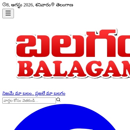
8, ఆగస్టు 2026, శనివారం
తెలంగాణ
నిజమే మా బలం.. ప్రజలే మా బలగం