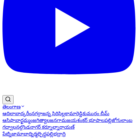
తెలంగాణ
ఆదిలాబాద్
కరీంనగర్
రాజన్న సిరిసిల్ల
కామారెడ్డి
కుమురం భీమ్
ఆసిఫాబాద్
ఖమ్మం
జగిత్యాల
జనగామ
జయశంకర్ భూపాలపల్లి
జోగులాంబ
గద్వాల
నల్గొండ
నాగర్ కర్నూల్
నారాయణ్
పేట్
నిజామాబాద్
నిర్మల్
పెద్దపల్లి
భద్రాద్రి