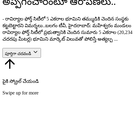
అప్పగించారంటూ ఆరోపణలు..
- రావిర్యాల ఫోర్త్ సిటీలో 5 ఎకరాల భూమిని తమ్ముడికి చెందిన సంస్థకు
కట్టబెట్టారని విమర్శలు..బలగం టీవీ, హైదరాబాద్: మహేశ్వరం మండలం
రావిర్యాల ఫోర్త్ సిటీలో ప్రభుత్వానికి చెందిన సుమారు 5 ఎకరాల (20,234
చదరపు మీటర్ల) భూమిని మార్కెట్ విలువతో పోలిస్తే అత్యల్ప ...
పూర్తిగా చదవండి
పైకి స్క్రోల్ చేయండి
Swipe up for more