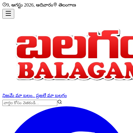
9, ఆగస్టు 2026, ఆదివారం
తెలంగాణ
నిజమే మా బలం.. ప్రజలే మా బలగం