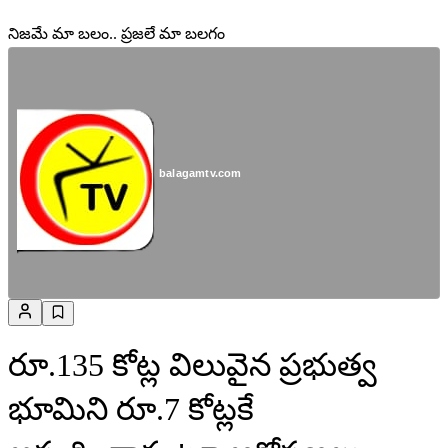
నిజమే మా బలం.. ప్రజలే మా బలగం
balagamtv.com
రూ.135 కోట్ల విలువైన ప్రభుత్వ
భూమిని రూ.7 కోట్లకే