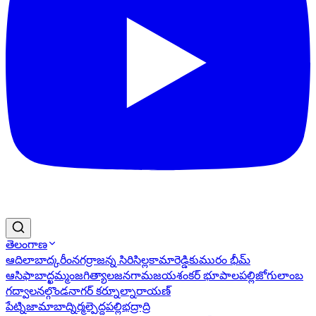
తెలంగాణ
ఆదిలాబాద్
కరీంనగర్
రాజన్న సిరిసిల్ల
కామారెడ్డి
కుమురం భీమ్
ఆసిఫాబాద్
ఖమ్మం
జగిత్యాల
జనగామ
జయశంకర్ భూపాలపల్లి
జోగులాంబ
గద్వాల
నల్గొండ
నాగర్ కర్నూల్
నారాయణ్
పేట్
నిజామాబాద్
నిర్మల్
పెద్దపల్లి
భద్రాద్రి