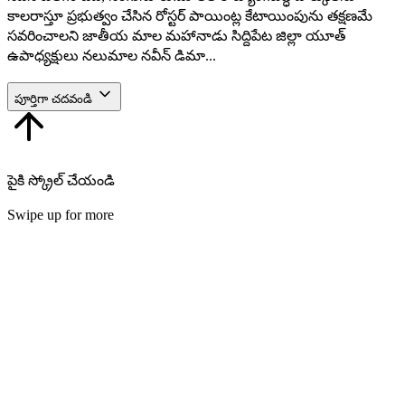
కాలరాస్తూ ప్రభుత్వం చేసిన రోస్టర్ పాయింట్ల కేటాయింపును తక్షణమే
సవరించాలని జాతీయ మాల మహానాడు సిద్దిపేట జిల్లా యూత్
ఉపాధ్యక్షులు నలుమాల నవీన్ డిమా...
పూర్తిగా చదవండి
పైకి స్క్రోల్ చేయండి
Swipe up for more