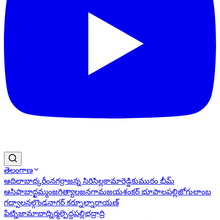
తెలంగాణ
ఆదిలాబాద్
కరీంనగర్
రాజన్న సిరిసిల్ల
కామారెడ్డి
కుమురం భీమ్
ఆసిఫాబాద్
ఖమ్మం
జగిత్యాల
జనగామ
జయశంకర్ భూపాలపల్లి
జోగులాంబ
గద్వాల
నల్గొండ
నాగర్ కర్నూల్
నారాయణ్
పేట్
నిజామాబాద్
నిర్మల్
పెద్దపల్లి
భద్రాద్రి