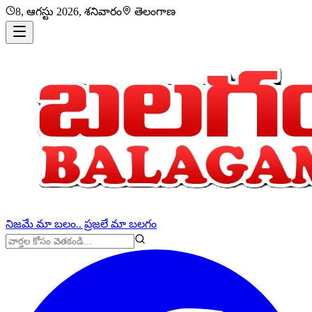
8, ఆగస్టు 2026, శనివారం
తెలంగాణ
నిజమే మా బలం.. ప్రజలే మా బలగం