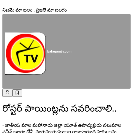
నిజమే మా బలం.. ప్రజలే మా బలగం
balagamtv.com
రోస్టర్ పాయింట్లను సవరించాలి..
- జాతీయ మాల మహానాడు జిల్లా యూత్ ఉపాధ్యక్షుడు నలుమాల
నవీన్ బలగం టీవీ, నంగునూరు:మాలల రాజ్యాంగబద్ధ హక్కులను