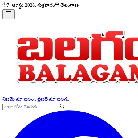
7, ఆగస్టు 2026, శుక్రవారం
తెలంగాణ
నిజమే మా బలం.. ప్రజలే మా బలగం