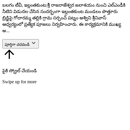
బలగం టీవీ, ఇల్లంతకుంట:శ్రీ రాజరాజేశ్వర జలాశయం నుంచి ఎల్‌ఎండీకి
నీటిని విడుదల చేసిన సందర్భంగా ఇల్లంతకుంట మండలం పొత్తూరు
బ్రిడ్జిపై గోదారమ్మ తల్లికి గ్రామ సర్పంచ్ పట్నం అశ్విని శ్రీనివాస్
ఆధ్వర్యంలో ప్రత్యేక పూజలు నిర్వహించారు. ఈ కార్యక్రమానికి ముఖ్య
అ...
పూర్తిగా చదవండి
పైకి స్క్రోల్ చేయండి
Swipe up for more