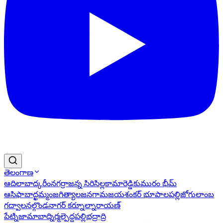
తెలంగాణ
ఆదిలాబాద్
కరీంనగర్
రాజన్న సిరిసిల్ల
కామారెడ్డి
కుమురం భీమ్
ఆసిఫాబాద్
ఖమ్మం
జగిత్యాల
జనగామ
జయశంకర్ భూపాలపల్లి
జోగులాంబ
గద్వాల
నల్గొండ
నాగర్ కర్నూల్
నారాయణ్
పేట్
నిజామాబాద్
నిర్మల్
పెద్దపల్లి
భద్రాద్రి