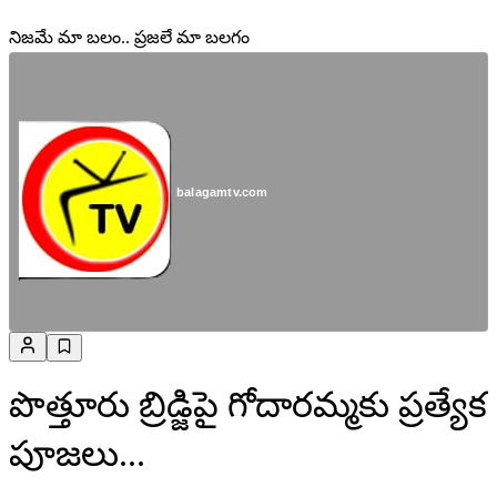
నిజమే మా బలం.. ప్రజలే మా బలగం
balagamtv.com
పొత్తూరు బ్రిడ్జిపై గోదారమ్మకు ప్రత్యేక
పూజలు...