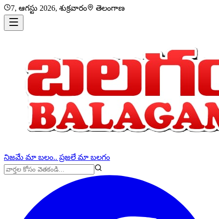
7, ఆగస్టు 2026, శుక్రవారం
తెలంగాణ
నిజమే మా బలం.. ప్రజలే మా బలగం