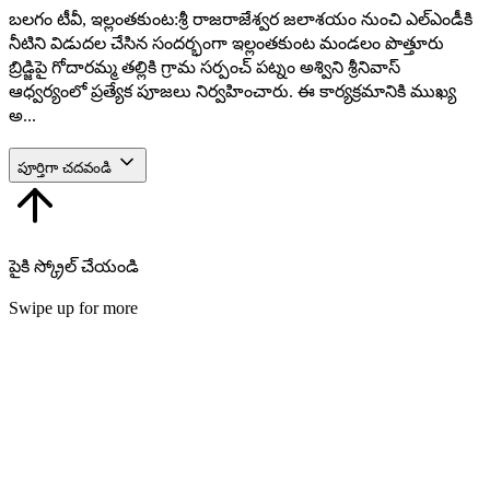
బలగం టీవీ, ఇల్లంతకుంట:శ్రీ రాజరాజేశ్వర జలాశయం నుంచి ఎల్‌ఎండీకి
నీటిని విడుదల చేసిన సందర్భంగా ఇల్లంతకుంట మండలం పొత్తూరు
బ్రిడ్జిపై గోదారమ్మ తల్లికి గ్రామ సర్పంచ్ పట్నం అశ్విని శ్రీనివాస్
ఆధ్వర్యంలో ప్రత్యేక పూజలు నిర్వహించారు. ఈ కార్యక్రమానికి ముఖ్య
అ...
పూర్తిగా చదవండి
పైకి స్క్రోల్ చేయండి
Swipe up for more