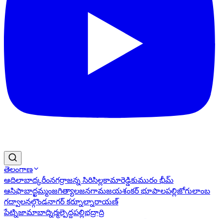
తెలంగాణ
ఆదిలాబాద్
కరీంనగర్
రాజన్న సిరిసిల్ల
కామారెడ్డి
కుమురం భీమ్
ఆసిఫాబాద్
ఖమ్మం
జగిత్యాల
జనగామ
జయశంకర్ భూపాలపల్లి
జోగులాంబ
గద్వాల
నల్గొండ
నాగర్ కర్నూల్
నారాయణ్
పేట్
నిజామాబాద్
నిర్మల్
పెద్దపల్లి
భద్రాద్రి