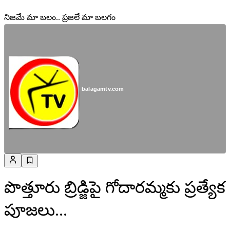
నిజమే మా బలం.. ప్రజలే మా బలగం
balagamtv.com
పొత్తూరు బ్రిడ్జిపై గోదారమ్మకు ప్రత్యేక
పూజలు...