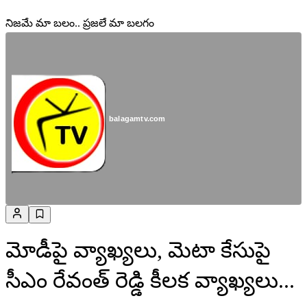
నిజమే మా బలం.. ప్రజలే మా బలగం
balagamtv.com
మోడీపై వ్యాఖ్యలు, మెటా కేసుపై
సీఎం రేవంత్ రెడ్డి కీలక వ్యాఖ్యలు...