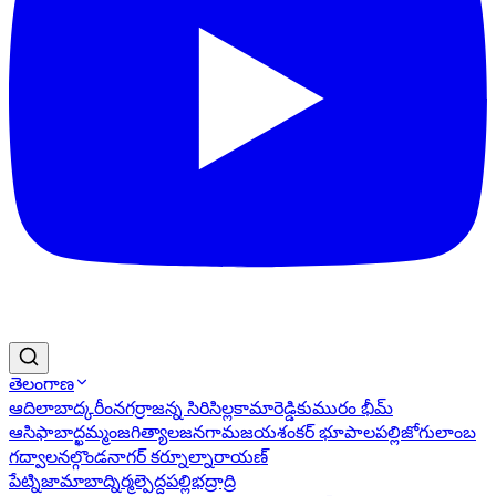
తెలంగాణ
ఆదిలాబాద్
కరీంనగర్
రాజన్న సిరిసిల్ల
కామారెడ్డి
కుమురం భీమ్
ఆసిఫాబాద్
ఖమ్మం
జగిత్యాల
జనగామ
జయశంకర్ భూపాలపల్లి
జోగులాంబ
గద్వాల
నల్గొండ
నాగర్ కర్నూల్
నారాయణ్
పేట్
నిజామాబాద్
నిర్మల్
పెద్దపల్లి
భద్రాద్రి