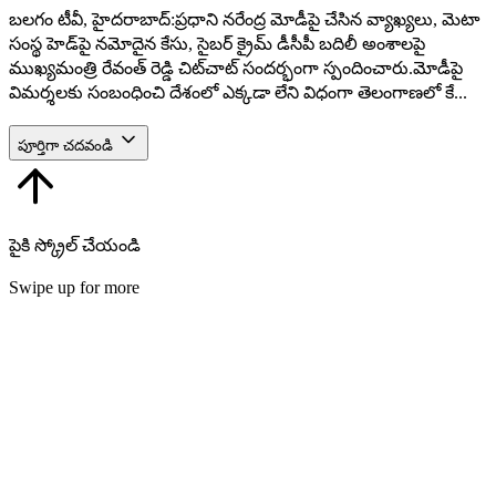
బలగం టీవీ, హైదరాబాద్:ప్రధాని నరేంద్ర మోడీపై చేసిన వ్యాఖ్యలు, మెటా
సంస్థ హెడ్‌పై నమోదైన కేసు, సైబర్ క్రైమ్ డీసీపీ బదిలీ అంశాలపై
ముఖ్యమంత్రి రేవంత్ రెడ్డి చిట్‌చాట్ సందర్భంగా స్పందించారు.మోడీపై
విమర్శలకు సంబంధించి దేశంలో ఎక్కడా లేని విధంగా తెలంగాణలో కే...
పూర్తిగా చదవండి
పైకి స్క్రోల్ చేయండి
Swipe up for more