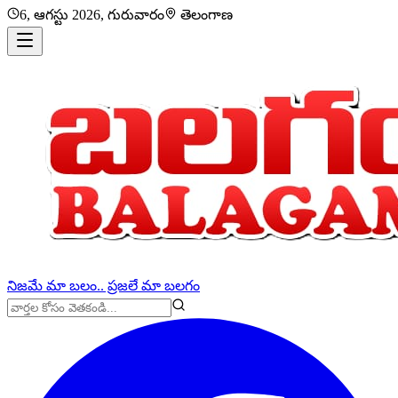
6, ఆగస్టు 2026, గురువారం
తెలంగాణ
నిజమే మా బలం.. ప్రజలే మా బలగం