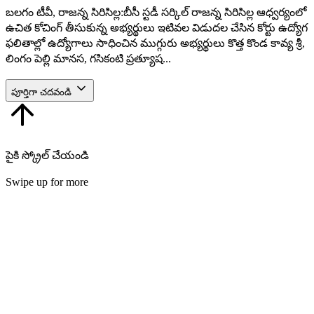
బలగం టీవీ, రాజన్న సిరిసిల్ల:బీసీ స్టడీ సర్కిల్ రాజన్న సిరిసిల్ల ఆధ్వర్యంలో
ఉచిత కోచింగ్ తీసుకున్న అభ్యర్థులు ఇటివల విడుదల చేసిన కోర్టు ఉద్యోగ
ఫలితాల్లో ఉద్యోగాలు సాధించిన ముగ్గురు అభ్యర్థులు కొత్త కొండ కావ్య శ్రీ,
లింగం పెల్లి మానస, గసికంటి ప్రత్యూష...
పూర్తిగా చదవండి
పైకి స్క్రోల్ చేయండి
Swipe up for more