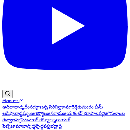
తెలంగాణ
ఆదిలాబాద్
కరీంనగర్
రాజన్న సిరిసిల్ల
కామారెడ్డి
కుమురం భీమ్
ఆసిఫాబాద్
ఖమ్మం
జగిత్యాల
జనగామ
జయశంకర్ భూపాలపల్లి
జోగులాంబ
గద్వాల
నల్గొండ
నాగర్ కర్నూల్
నారాయణ్
పేట్
నిజామాబాద్
నిర్మల్
పెద్దపల్లి
భద్రాద్రి