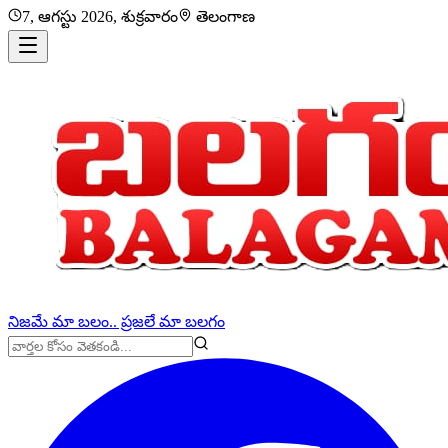
7, ఆగస్టు 2026, శుక్రవారం
తెలంగాణ
నిజమే మా బలం.. ప్రజలే మా బలగం