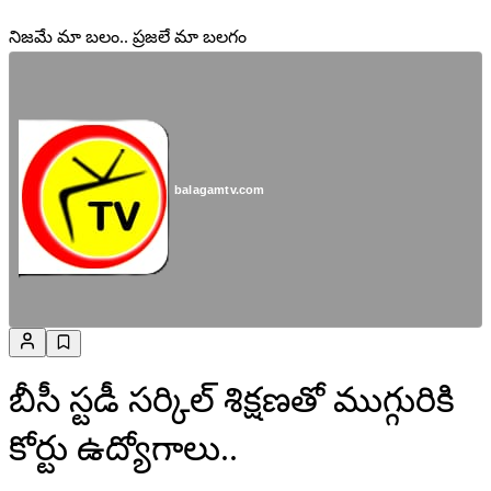
నిజమే మా బలం.. ప్రజలే మా బలగం
balagamtv.com
బీసీ స్టడీ సర్కిల్ శిక్షణతో ముగ్గురికి
కోర్టు ఉద్యోగాలు..