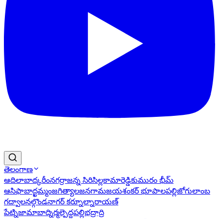
తెలంగాణ
ఆదిలాబాద్
కరీంనగర్
రాజన్న సిరిసిల్ల
కామారెడ్డి
కుమురం భీమ్
ఆసిఫాబాద్
ఖమ్మం
జగిత్యాల
జనగామ
జయశంకర్ భూపాలపల్లి
జోగులాంబ
గద్వాల
నల్గొండ
నాగర్ కర్నూల్
నారాయణ్
పేట్
నిజామాబాద్
నిర్మల్
పెద్దపల్లి
భద్రాద్రి