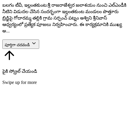
బలగం టీవీ, ఇల్లంతకుంట:శ్రీ రాజరాజేశ్వర జలాశయం నుంచి ఎల్‌ఎండీకి
నీటిని విడుదల చేసిన సందర్భంగా ఇల్లంతకుంట మండలం పొత్తూరు
బ్రిడ్జిపై గోదారమ్మ తల్లికి గ్రామ సర్పంచ్ పట్నం అశ్విని శ్రీనివాస్
ఆధ్వర్యంలో ప్రత్యేక పూజలు నిర్వహించారు. ఈ కార్యక్రమానికి ముఖ్య
అ...
పూర్తిగా చదవండి
పైకి స్క్రోల్ చేయండి
Swipe up for more