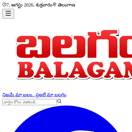
7, ఆగస్టు 2026, శుక్రవారం
తెలంగాణ
నిజమే మా బలం.. ప్రజలే మా బలగం