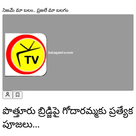
నిజమే మా బలం.. ప్రజలే మా బలగం
balagamtv.com
పొత్తూరు బ్రిడ్జిపై గోదారమ్మకు ప్రత్యేక
పూజలు...