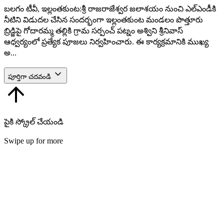
బలగం టీవీ, ఇల్లంతకుంట:శ్రీ రాజరాజేశ్వర జలాశయం నుంచి ఎల్‌ఎండీకి
నీటిని విడుదల చేసిన సందర్భంగా ఇల్లంతకుంట మండలం పొత్తూరు
బ్రిడ్జిపై గోదారమ్మ తల్లికి గ్రామ సర్పంచ్ పట్నం అశ్విని శ్రీనివాస్
ఆధ్వర్యంలో ప్రత్యేక పూజలు నిర్వహించారు. ఈ కార్యక్రమానికి ముఖ్య
అ...
పూర్తిగా చదవండి
పైకి స్క్రోల్ చేయండి
Swipe up for more