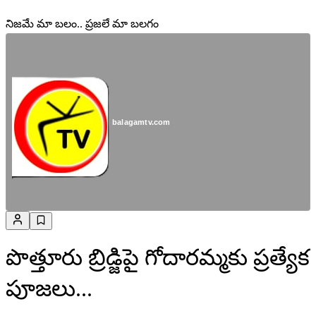
నిజమే మా బలం.. ప్రజలే మా బలగం
balagamtv.com
పొత్తూరు బ్రిడ్జిపై గోదారమ్మకు ప్రత్యేక
పూజలు...