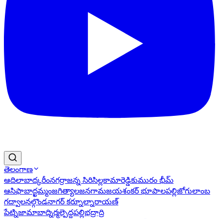
తెలంగాణ
ఆదిలాబాద్
కరీంనగర్
రాజన్న సిరిసిల్ల
కామారెడ్డి
కుమురం భీమ్
ఆసిఫాబాద్
ఖమ్మం
జగిత్యాల
జనగామ
జయశంకర్ భూపాలపల్లి
జోగులాంబ
గద్వాల
నల్గొండ
నాగర్ కర్నూల్
నారాయణ్
పేట్
నిజామాబాద్
నిర్మల్
పెద్దపల్లి
భద్రాద్రి