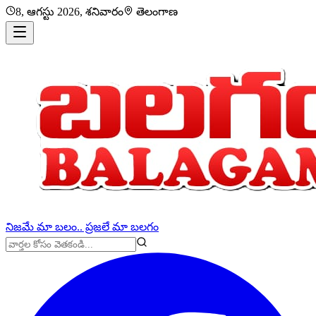
8, ఆగస్టు 2026, శనివారం
తెలంగాణ
నిజమే మా బలం.. ప్రజలే మా బలగం